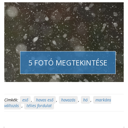
5 FOTÓ MEGTEKINTÉSE
Címkék:
eső
,
havas eső
,
havazás
,
hó
,
markáns
változás
,
télies fordulat