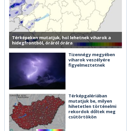
Térképeken mutatjuk, hol lehetnek viharok a
hidegfrontból, óráról órára
Tizennégy megyében
viharok veszélyére
figyelmeztetnek
Térképgalériában
mutatjuk be, milyen
hihetetlen történelmi
rekordok dőltek meg
csütörtökön