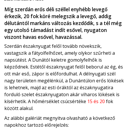
Míg szerdán erős déli széllel enyhébb levegő
érkezik, 20 fok köré melegszik a levegő, addig
délutántól markáns változás kezdődik, s a tél még
egy utolsó támadást indít esővel, nyugaton
viszont havas esővel, havazással.
Szerdán északnyugat felől tovább növekszik,
vastagszik a fátyolfelhőzet, amely olykor szűrheti a
napsütést. A Dunától keletre gomolyfelhők is
képződnek. Estétől északnyugat felől beborul az ég, és
ott már eső, zápor is előfordulhat. A délnyugati szél
nagy területen megélénkül, a Dunántúlon erős lökések
is lehetnek, majd az esti óráktól az északnyugatira
forduló szelet északnyugaton akár viharos lökések is
kísérhetik. A hőmérséklet csúcsértéke
15 és 20
fok
között alakul.
Az alábbi galériát megnyitva olvasható a következő
napokhoz tartozó előrejelzés: