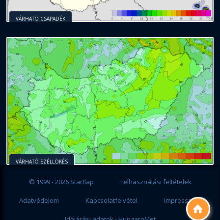
VÁRHATÓ CSAPADÉK
VÁRHATÓ SZÉLLÖKÉS
© 1999 - 2026 Startlap
Felhasználási feltételek
Adatvédelem
Kapcsolatfelvétel
Impresszum

Időjárási adatok - HungaroMet