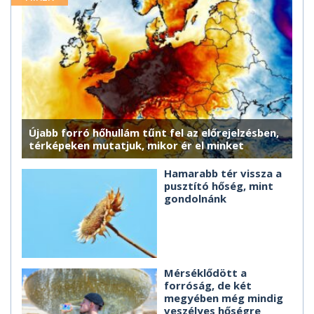
Újabb forró hőhullám tűnt fel az előrejelzésben,
térképeken mutatjuk, mikor ér el minket
Hamarabb tér vissza a
pusztító hőség, mint
gondolnánk
Mérséklődött a
forróság, de két
megyében még mindig
veszélyes hőségre