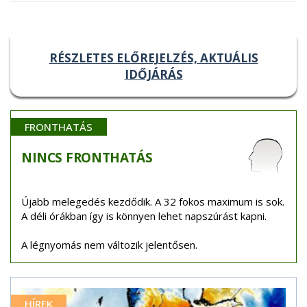
RÉSZLETES ELŐREJELZÉS, AKTUÁLIS
IDŐJÁRÁS
FRONTHATÁS
NINCS
FRONTHATÁS
Újabb melegedés kezdődik. A 32 fokos maximum is sok.
A déli órákban így is könnyen lehet napszúrást kapni.
A légnyomás nem változik jelentősen.
HÍREK