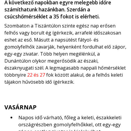
A következő napokban egyre melegebb időre
számíthatunk hazánkban. Szerdán a
csúcshőmérséklet a 35 fokot is elérheti.
Szombaton a Tiszántúlon szinte egész nap erősen
felhős vagy borult ég ígérkezik, arrafelé időszakosan
eshet az eső. Másutt a napsütést fátyol- és
gomolyfelhők zavarják, helyenként fordulhat elő zápor,
egy-egy zivatar. Több helyen megélénkül, a
Dunántúlon olykor megerősödik az északi,
északnyugati szél. A legmagasabb nappali hőmérséklet
többnyire
22 és 27
fok között alakul, de a felhős keleti
tájakon hűvösebb idő ígérkezik.
VASÁRNAP
Napos idő várható, főleg a keleti, északkeleti
országrészben gomolyfelhőkkel, ott egy-egy