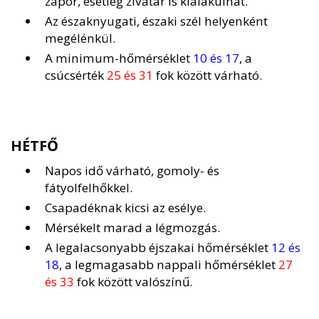
zápor, esetleg zivatar is kialakulhat.
Az északnyugati, északi szél helyenként
megélénkül.
A minimum-hőmérséklet
10 és 17
, a
csúcsérték
25 és 31
fok között várható.
HÉTFŐ
Napos idő várható, gomoly- és
fátyolfelhőkkel.
Csapadéknak kicsi az esélye.
Mérsékelt marad a légmozgás.
A legalacsonyabb éjszakai hőmérséklet
12 és
18
, a legmagasabb nappali hőmérséklet
27
és 33
fok között valószínű.