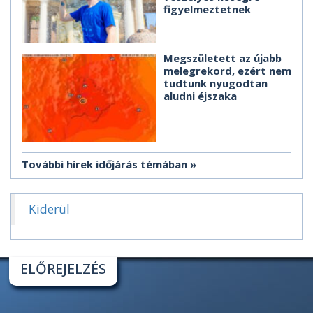
figyelmeztetnek
Megszületett az újabb
melegrekord, ezért nem
tudtunk nyugodtan
aludni éjszaka
További hírek időjárás témában
Kiderül
ELŐREJELZÉS