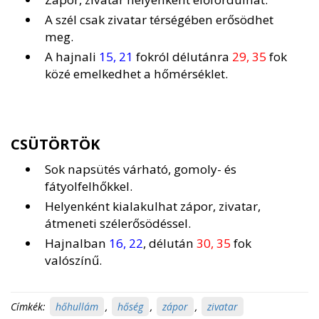
A szél csak zivatar térségében erősödhet
meg.
A hajnali
15, 21
fokról délutánra
29, 35
fok
közé emelkedhet a hőmérséklet.
CSÜTÖRTÖK
Sok napsütés várható, gomoly- és
fátyolfelhőkkel.
Helyenként kialakulhat zápor, zivatar,
átmeneti szélerősödéssel.
Hajnalban
16, 22
, délután
30, 35
fok
valószínű.
Címkék:
hőhullám
,
hőség
,
zápor
,
zivatar