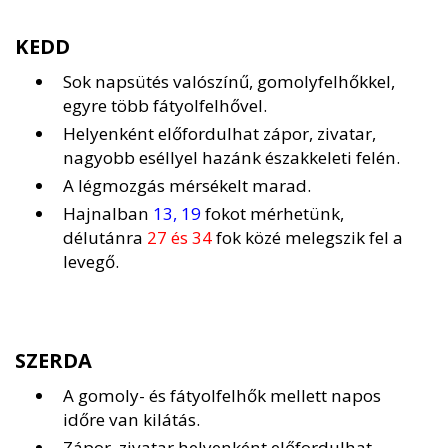
KEDD
Sok napsütés valószínű, gomolyfelhőkkel,
egyre több fátyolfelhővel.
Helyenként előfordulhat zápor, zivatar,
nagyobb eséllyel hazánk északkeleti felén.
A légmozgás mérsékelt marad.
Hajnalban
13, 19
fokot mérhetünk,
délutánra
27 és 34
fok közé melegszik fel a
levegő.
SZERDA
A gomoly- és fátyolfelhők mellett napos
időre van kilátás.
Zápor, zivatar helyenként előfordulhat.