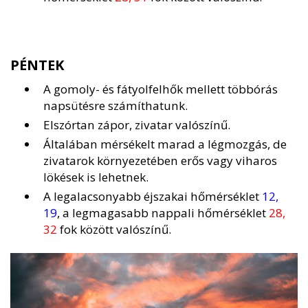
PÉNTEK
A gomoly- és fátyolfelhők mellett többórás
napsütésre számíthatunk.
Elszórtan zápor, zivatar valószínű.
Általában mérsékelt marad a légmozgás, de
zivatarok környezetében erős vagy viharos
lökések is lehetnek.
A legalacsonyabb éjszakai hőmérséklet
12,
19
, a legmagasabb nappali hőmérséklet
28,
32
fok között valószínű.