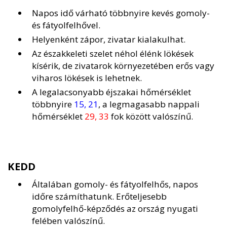
Napos idő várható többnyire kevés gomoly-
és fátyolfelhővel.
Helyenként zápor, zivatar kialakulhat.
Az északkeleti szelet néhol élénk lökések
kísérik, de zivatarok környezetében erős vagy
viharos lökések is lehetnek.
A legalacsonyabb éjszakai hőmérséklet
többnyire
15, 21
, a legmagasabb nappali
hőmérséklet
29, 33
fok között valószínű.
KEDD
Általában gomoly- és fátyolfelhős, napos
időre számíthatunk. Erőteljesebb
gomolyfelhő-képződés az ország nyugati
felében valószínű.