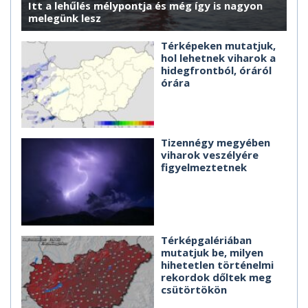
Itt a lehűlés mélypontja és még így is nagyon
melegünk lesz
Térképeken mutatjuk,
hol lehetnek viharok a
hidegfrontból, óráról
órára
Tizennégy megyében
viharok veszélyére
figyelmeztetnek
Térképgalériában
mutatjuk be, milyen
hihetetlen történelmi
rekordok dőltek meg
csütörtökön