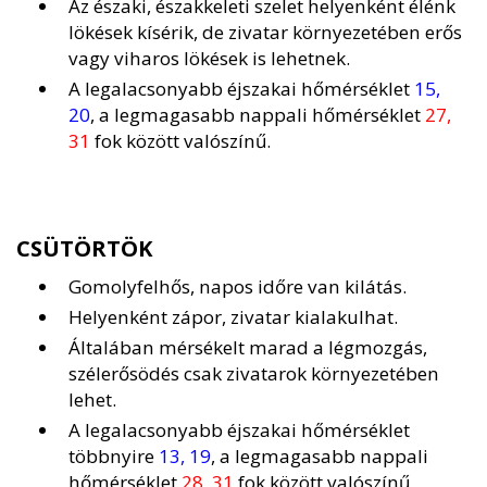
Az északi, északkeleti szelet helyenként élénk
lökések kísérik, de zivatar környezetében erős
vagy viharos lökések is lehetnek.
A legalacsonyabb éjszakai hőmérséklet
15,
20
, a legmagasabb nappali hőmérséklet
27,
31
fok között valószínű.
CSÜTÖRTÖK
Gomolyfelhős, napos időre van kilátás.
Helyenként zápor, zivatar kialakulhat.
Általában mérsékelt marad a légmozgás,
szélerősödés csak zivatarok környezetében
lehet.
A legalacsonyabb éjszakai hőmérséklet
többnyire
13, 19
, a legmagasabb nappali
hőmérséklet
28, 31
fok között valószínű.