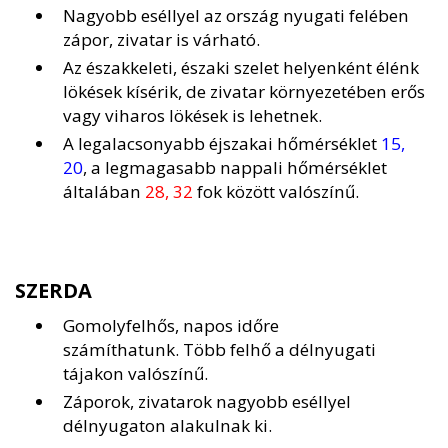
Nagyobb eséllyel az ország nyugati felében
zápor, zivatar is várható.
Az északkeleti, északi szelet helyenként élénk
lökések kísérik, de zivatar környezetében erős
vagy viharos lökések is lehetnek.
A legalacsonyabb éjszakai hőmérséklet
15,
20
, a legmagasabb nappali hőmérséklet
általában
28, 32
fok között valószínű.
SZERDA
Gomolyfelhős, napos időre
számíthatunk. Több felhő a délnyugati
tájakon valószínű.
Záporok, zivatarok nagyobb eséllyel
délnyugaton alakulnak ki.