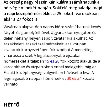
Az ország nagy részén kánikulára számíthatunk a
hétvége mindkét napján. Sokfelé meghaladja majd
a napi középhőmérséklet a 25 fokot, városokban
akár a 27 fokot is.
Vasárnap alapvetően napos időre számíthatunk kevés
fátyol- és gomolyfelhővel. Ugyanakkor nyugaton és
délen néhány helyen zápor, zivatar kialakulhat. Az
északkeleti, északi szél mérsékelt lesz, csupán
zivatarok környezetében fokozódhat átmenetileg
viharossá a szél. A legalacsonyabb éjszakai
hőmérséklet általában
15 és 20
fok között alakul, de a
városokban és vízpartokon ennél melegebb, míg az
Északi-középhegység völgyeiben hűvösebb lesz. A
legmagasabb nappali hőmérséklet
30 és 34
között
várható.
HÉTFŐ