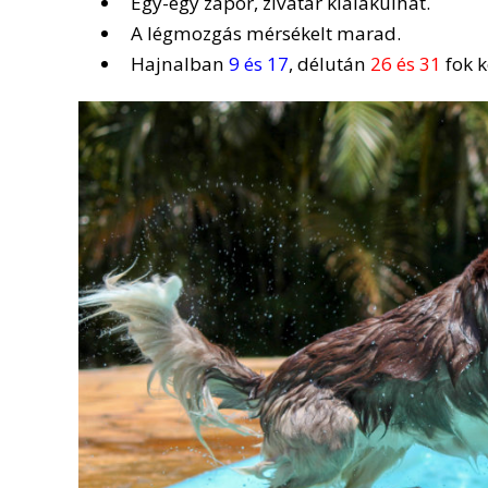
Egy-egy zápor, zivatar kialakulhat.
A légmozgás mérsékelt marad.
Hajnalban
9 és 17
, délután
26 és 31
fok k