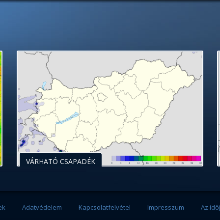
VÁRHATÓ CSAPADÉK
ek
Adatvédelem
Kapcsolatfelvétel
Impresszum
Az idő