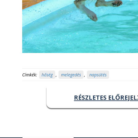
Címkék:
hőség
,
melegedés
,
napsütés
RÉSZLETES ELŐREJEL