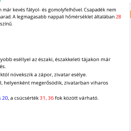
 már kevés fátyol- és gomolyfelhővel. Csapadék nem
t marad. A legmagasabb nappali hőmérséklet általában
28
színű.
yobb eséllyel az északi, északkeleti tájakon már
és.
któl növekszik a zápor, zivatar esélye.
ül, helyenként megerősödik, zivatarban viharos
s 20
, a csúcsérték
31, 36
fok között várható.