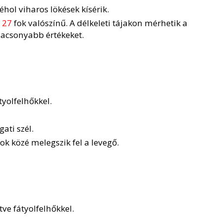
éhol viharos lökések kísérik.
 27
fok valószínű. A délkeleti tájakon mérhetik a
acsonyabb értékeket.
yolfelhőkkel.
ati szél.
ok közé melegszik fel a levegő.
ve fátyolfelhőkkel.