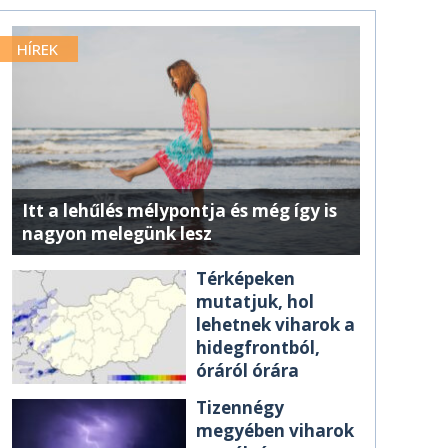
HÍREK
Itt a lehűlés mélypontja és még így is
nagyon melegünk lesz
Térképeken
mutatjuk, hol
lehetnek viharok a
hidegfrontból,
óráról órára
Tizennégy
megyében viharok