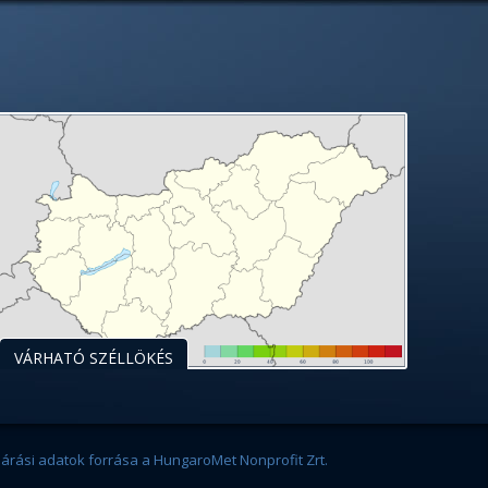
VÁRHATÓ SZÉLLÖKÉS
járási adatok forrása a HungaroMet Nonprofit Zrt.