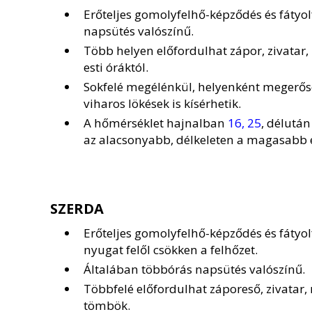
Erőteljes gomolyfelhő-képződés és fátyol
napsütés valószínű.
Több helyen előfordulhat zápor, zivatar
esti óráktól.
Sokfelé megélénkül, helyenként megerősö
viharos lökések is kísérhetik.
A hőmérséklet hajnalban
16, 25
, délutá
az alacsonyabb, délkeleten a magasabb é
SZERDA
Erőteljes gomolyfelhő-képződés és fátyo
nyugat felől csökken a felhőzet.
Általában többórás napsütés valószínű.
Többfelé előfordulhat záporeső, zivatar,
tömbök.