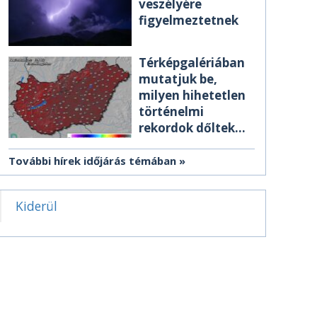
veszélyére
figyelmeztetnek
Térképgalériában
mutatjuk be,
milyen hihetetlen
történelmi
rekordok dőltek
meg csütörtökön
További hírek időjárás témában
Kiderül