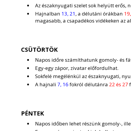
Az északnyugati szelet sok helyütt erős, n
Hajnalban
13, 21
, a délutáni órákban
19,
magasabb, a csapadékos vidékeken az al
CSÜTÖRTÖK
Napos időre számíthatunk gomoly- és fát
Egy-egy zápor, zivatar előfordulhat.
Sokfelé megélénkül az északnyugati, nyug
A hajnali
7, 16
fokról délutánra
22 és 27
f
PÉNTEK
Napos időben lehet részünk gomoly-, illet