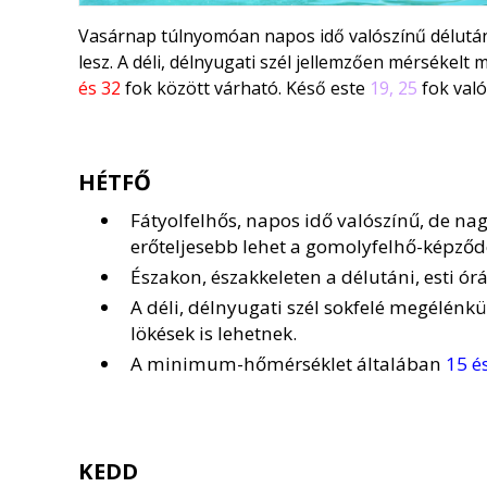
Vasárnap túlnyomóan napos idő valószínű délután
lesz. A déli, délnyugati szél jellemzően mérsékel
és 32
fok között várható. Késő este
19, 25
fok való
HÉTFŐ
Fátyolfelhős, napos idő valószínű, de nag
erőteljesebb lehet a gomolyfelhő-képződ
Északon, északkeleten a délutáni, esti órá
A déli, délnyugati szél sokfelé megélénk
lökések is lehetnek.
A minimum-hőmérséklet általában
15 é
KEDD