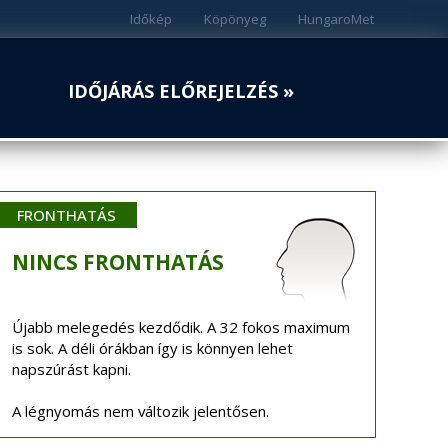
Időkép
Köpönyeg
HungaroMet
IDŐJÁRÁS ELŐREJELZÉS »
FRONTHATÁS
NINCS
FRONTHATÁS
Újabb melegedés kezdődik. A 32 fokos maximum
is sok. A déli órákban így is könnyen lehet
napszúrást kapni.
A légnyomás nem változik jelentősen.