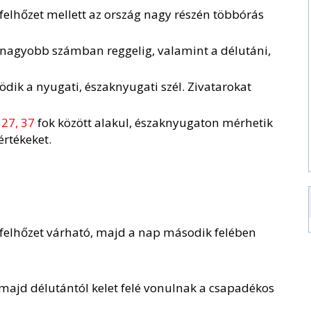
felhőzet mellett az ország nagy részén többórás
, nagyobb számban reggelig, valamint a délutáni,
dik a nyugati, északnyugati szél. Zivatarokat
n
27, 37
fok között alakul, északnyugaton mérhetik
rtékeket.
lfelhőzet várható, majd a nap második felében
 majd délutántól kelet felé vonulnak a csapadékos