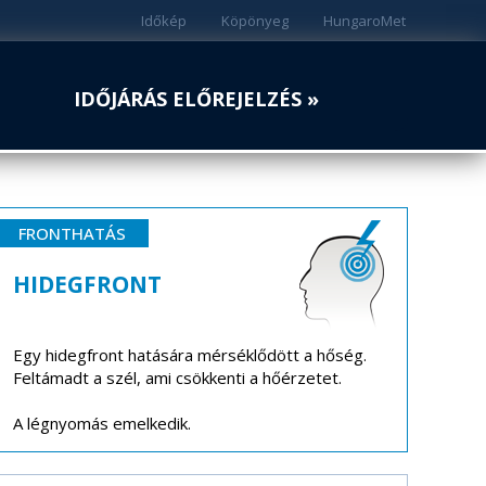
Időkép
Köpönyeg
HungaroMet
IDŐJÁRÁS ELŐREJELZÉS »
FRONTHATÁS
HIDEGFRONT
Egy hidegfront hatására mérséklődött a hőség.
Feltámadt a szél, ami csökkenti a hőérzetet.
A légnyomás emelkedik.