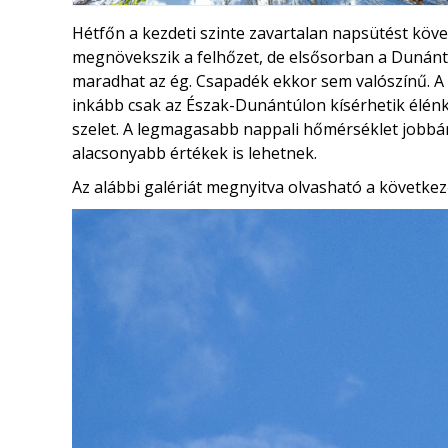
Hétfőn a kezdeti szinte zavartalan napsütést köve
megnövekszik a felhőzet, de elsősorban a Dunántú
maradhat az ég. Csapadék ekkor sem valószínű. 
inkább csak az Észak-Dunántúlon kísérhetik élénk
szelet. A legmagasabb nappali hőmérséklet jobb
alacsonyabb értékek is lehetnek.
Az alábbi galériát megnyitva olvasható a következ