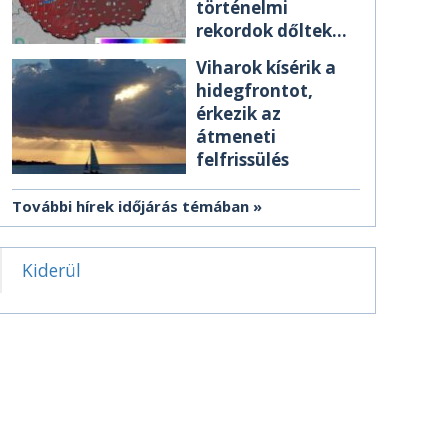
történelmi
rekordok dőltek
meg csütörtökön
Viharok kísérik a
hidegfrontot,
érkezik az
átmeneti
felfrissülés
További hírek időjárás témában
Kiderül