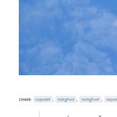
Címkék:
csapadék
,
hidegfront
,
melegfront
,
napsü