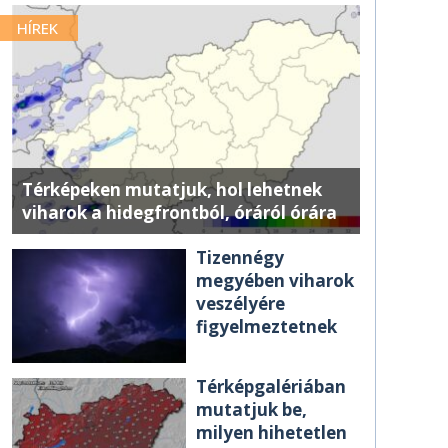
HÍREK
Térképeken mutatjuk, hol lehetnek
viharok a hidegfrontból, óráról órára
Tizennégy
megyében viharok
veszélyére
figyelmeztetnek
Térképgalériában
mutatjuk be,
milyen hihetetlen