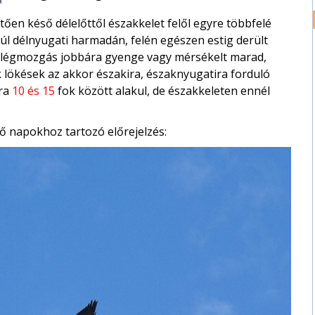
tően késő délelőttől északkelet felől egyre többfelé
l délnyugati harmadán, felén egészen estig derült
A légmozgás jobbára gyenge vagy mérsékelt marad,
 lökések az akkor északira, északnyugatira forduló
ára
10 és 15
fok között alakul, de északkeleten ennél
ő napokhoz tartozó előrejelzés: