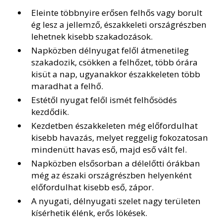
Eleinte többnyire erősen felhős vagy borult
ég lesz a jellemző, északkeleti országrészben
lehetnek kisebb szakadozások.
Napközben délnyugat felől átmenetileg
szakadozik, csökken a felhőzet, több órára
kisüt a nap, ugyanakkor északkeleten több
maradhat a felhő.
Estétől nyugat felől ismét felhősödés
kezdődik.
Kezdetben északkeleten még előfordulhat
kisebb havazás, melyet reggelig fokozatosan
mindenütt havas eső, majd eső vált fel.
Napközben elsősorban a délelőtti órákban
még az északi országrészben helyenként
előfordulhat kisebb eső, zápor.
A nyugati, délnyugati szelet nagy területen
kísérhetik élénk, erős lökések.