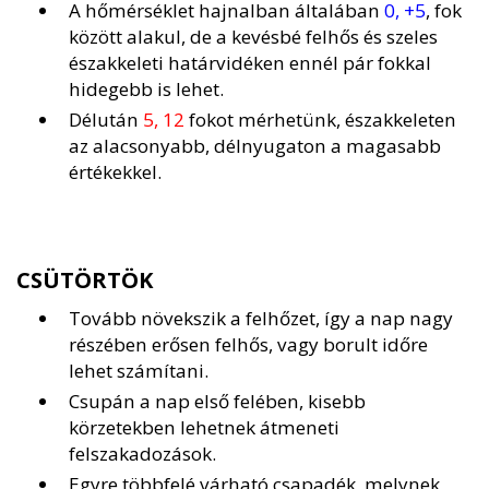
A hőmérséklet hajnalban általában
0, +5
, fok
között alakul, de a kevésbé felhős és szeles
északkeleti határvidéken ennél pár fokkal
hidegebb is lehet.
Délután
5, 12
fokot mérhetünk, északkeleten
az alacsonyabb, délnyugaton a magasabb
értékekkel.
CSÜTÖRTÖK
Tovább növekszik a felhőzet, így a nap nagy
részében erősen felhős, vagy borult időre
lehet számítani.
Csupán a nap első felében, kisebb
körzetekben lehetnek átmeneti
felszakadozások.
Egyre többfelé várható csapadék, melynek