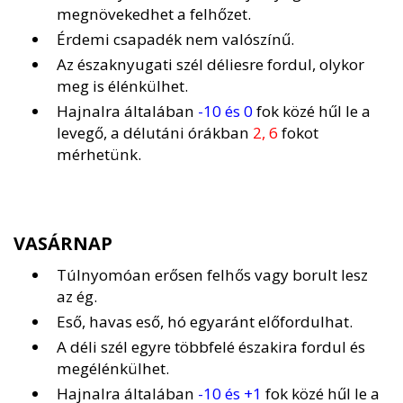
megnövekedhet a felhőzet.
Érdemi csapadék nem valószínű.
Az északnyugati szél déliesre fordul, olykor
meg is élénkülhet.
Hajnalra általában
-10 és 0
fok közé hűl le a
levegő, a délutáni órákban
2, 6
fokot
mérhetünk.
VASÁRNAP
Túlnyomóan erősen felhős vagy borult lesz
az ég.
Eső, havas eső, hó egyaránt előfordulhat.
A déli szél egyre többfelé északira fordul és
megélénkülhet.
Hajnalra általában
-10 és +1
fok közé hűl le a