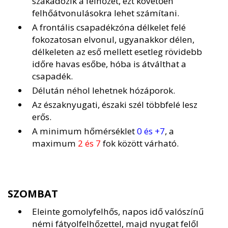
szakadozik a felhőzet, ezt követően
felhőátvonulásokra lehet számítani.
A frontális csapadékzóna délkelet felé
fokozatosan elvonul, ugyanakkor délen,
délkeleten az eső mellett esetleg rövidebb
időre havas esőbe, hóba is átválthat a
csapadék.
Délután néhol lehetnek hózáporok.
Az északnyugati, északi szél többfelé lesz
erős.
A minimum hőmérséklet
0 és +7
, a
maximum
2 és 7
fok között várható.
SZOMBAT
Eleinte gomolyfelhős, napos idő valószínű
némi fátyolfelhőzettel, majd nyugat felől