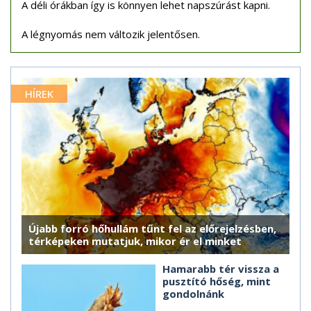
A déli órákban így is könnyen lehet napszúrást kapni.
A légnyomás nem változik jelentősen.
HÍREK
Újabb forró hőhullám tűnt fel az előrejelzésben,
térképeken mutatjuk, mikor ér el minket
Hamarabb tér vissza a
pusztító hőség, mint
gondolnánk