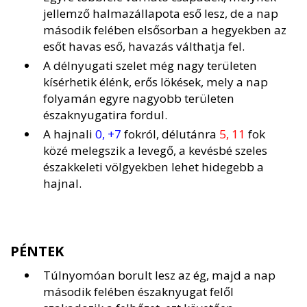
jellemző halmazállapota eső lesz, de a nap
második felében elsősorban a hegyekben az
esőt havas eső, havazás válthatja fel.
A délnyugati szelet még nagy területen
kísérhetik élénk, erős lökések, mely a nap
folyamán egyre nagyobb területen
északnyugatira fordul.
A hajnali
0, +7
fokról, délutánra
5, 11
fok
közé melegszik a levegő, a kevésbé szeles
északkeleti völgyekben lehet hidegebb a
hajnal.
PÉNTEK
Túlnyomóan borult lesz az ég, majd a nap
második felében északnyugat felől