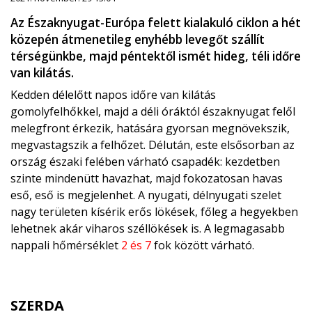
Az Északnyugat-Európa felett kialakuló ciklon a hét
közepén átmenetileg enyhébb levegőt szállít
térségünkbe, majd péntektől ismét hideg, téli időre
van kilátás.
Kedden délelőtt napos időre van kilátás
gomolyfelhőkkel, majd a déli óráktól északnyugat felől
melegfront érkezik, hatására gyorsan megnövekszik,
megvastagszik a felhőzet. Délután, este elsősorban az
ország északi felében várható csapadék: kezdetben
szinte mindenütt havazhat, majd fokozatosan havas
eső, eső is megjelenhet. A nyugati, délnyugati szelet
nagy területen kísérik erős lökések, főleg a hegyekben
lehetnek akár viharos széllökések is. A legmagasabb
nappali hőmérséklet
2 és 7
fok között várható.
SZERDA