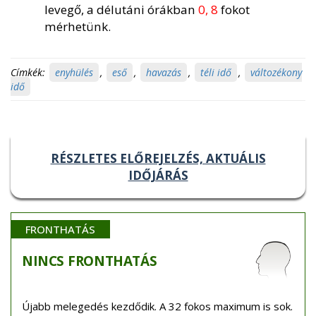
levegő, a délutáni órákban
0, 8
fokot
mérhetünk.
Címkék:
enyhülés
,
eső
,
havazás
,
téli idő
,
változékony
idő
RÉSZLETES ELŐREJELZÉS, AKTUÁLIS
IDŐJÁRÁS
FRONTHATÁS
NINCS
FRONTHATÁS
Újabb melegedés kezdődik. A 32 fokos maximum is sok.