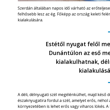
Szerdán általában napos idő várható az erőtelje
felhősebb lesz az ég. Főképp az ország keleti fel
kialakulására.
Estétől nyugat felől me
Dunántúlon az eső mel
kialakulhatnak, dé
kialakulásá
A déli, délnyugati szél megélénkülhet, majd késő
északnyugatira fordul a szél, amelyet erős, néhol 
környezetében is lehet erős vagy viharos lökés. 