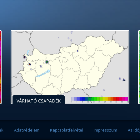
VÁRHATÓ CSAPADÉK
ek
Adatvédelem
Kapcsolatfelvétel
Impresszum
Az idő