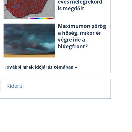
éves melegrekord
is megdőlt
Maximumon pörög
a hőség, mikor ér
végre ide a
hidegfront?
További hírek időjárás témában
Kiderül