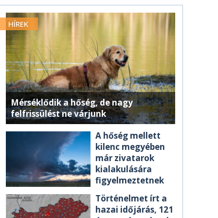
HÍREK
Mérséklődik a hőség, de nagy
felfrissülést ne várjunk
A hőség mellett
kilenc megyében
már zivatarok
kialakulására
figyelmeztetnek
Történelmet írt a
hazai időjárás, 121