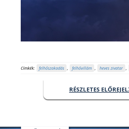
Címkék:
felhőszakadás
,
felhővillám
,
heves zivatar
,
RÉSZLETES ELŐREJEL