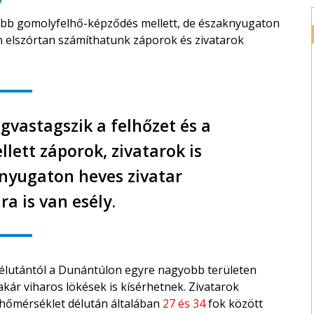
sebb gomolyfelhő-képződés mellett, de északnyugaton
én elszórtan számíthatunk záporok és zivatarok
gvastagszik a felhőzet és a
lett záporok, zivatarok is
lnyugaton heves zivatar
ra is van esély.
 délutántól a Dunántúlon egyre nagyobb területen
akár viharos lökések is kísérhetnek. Zivatarok
A hőmérséklet délután általában
27 és 34
fok között