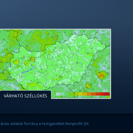
VÁRHATÓ SZÉLLÖKÉS
járási adatok forrása a HungaroMet Nonprofit Zrt.