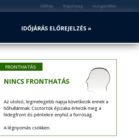
Időkép
Köpönyeg
HungaroMet
IDŐJÁRÁS ELŐREJELZÉS »
FRONTHATÁS
NINCS
FRONTHATÁS
Az utolsó, legmelegebb napja következik ennek a
hőhullámnak. Csütörtök éjszaka érkezik meg a
hidegfront és péntekre enyhül a forróság.
A légnyomás csökken.