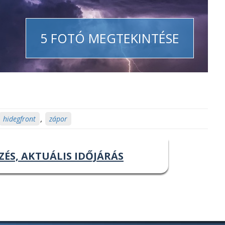
5 FOTÓ MEGTEKINTÉSE
hidegfront
,
zápor
ZÉS, AKTUÁLIS IDŐJÁRÁS