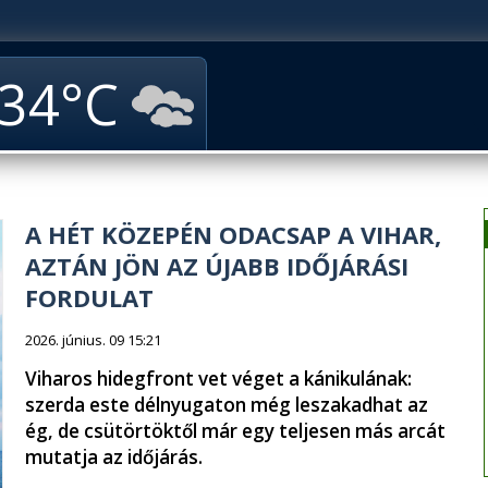
34
A HÉT KÖZEPÉN ODACSAP A VIHAR,
AZTÁN JÖN AZ ÚJABB IDŐJÁRÁSI
FORDULAT
2026. június. 09 15:21
Viharos hidegfront vet véget a kánikulának:
szerda este délnyugaton még leszakadhat az
ég, de csütörtöktől már egy teljesen más arcát
mutatja az időjárás.