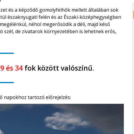
et és a képződő gomolyfelhők mellett általában sok
túl északnyugati felén és az Északi-középhegységben
n megélénkül, néhol megerősödik a déli, majd késő
 szél, de zivatarok környezetében is lehetnek erős,
9 és 34
fok között valószínű.
ő napokhoz tartozó előrejelzés: