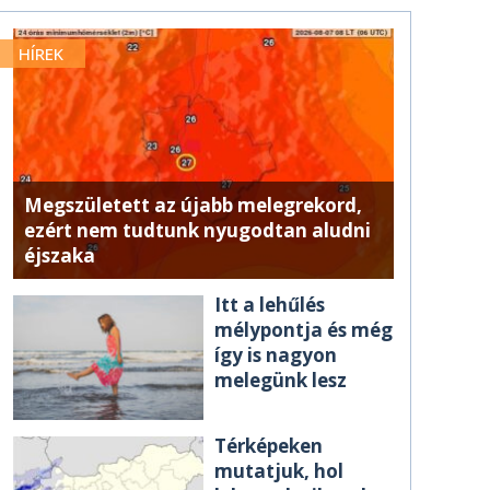
HÍREK
Megszületett az újabb melegrekord,
ezért nem tudtunk nyugodtan aludni
éjszaka
Itt a lehűlés
mélypontja és még
így is nagyon
melegünk lesz
Térképeken
mutatjuk, hol