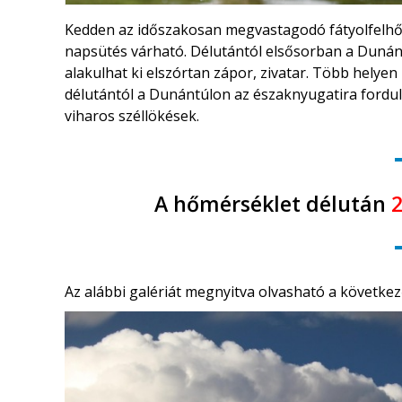
Kedden az időszakosan megvastagodó fátyolfelhőz
napsütés várható. Délutántól elsősorban a Dunán
alakulhat ki elszórtan zápor, zivatar. Több helye
délutántól a Dunántúlon az északnyugatira forduló
viharos széllökések.
A hőmérséklet délután
2
Az alábbi galériát megnyitva olvasható a következ