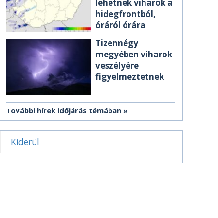
lehetnek viharok a
hidegfrontból,
óráról órára
Tizennégy
megyében viharok
veszélyére
figyelmeztetnek
További hírek időjárás témában
Kiderül