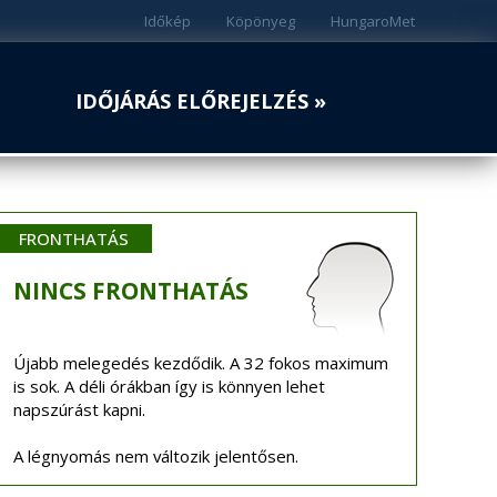
Időkép
Köpönyeg
HungaroMet
IDŐJÁRÁS ELŐREJELZÉS »
FRONTHATÁS
NINCS
FRONTHATÁS
Újabb melegedés kezdődik. A 32 fokos maximum
is sok. A déli órákban így is könnyen lehet
napszúrást kapni.
A légnyomás nem változik jelentősen.