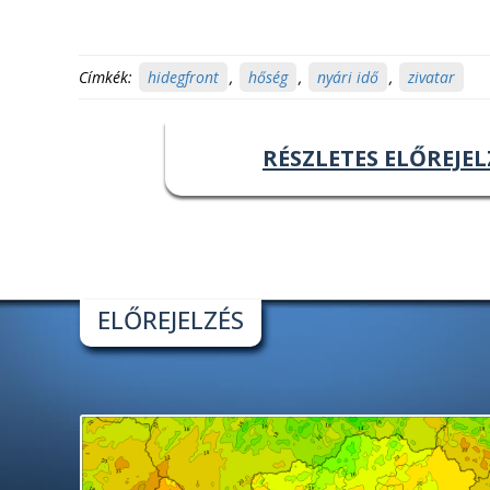
Címkék:
hidegfront
,
hőség
,
nyári idő
,
zivatar
RÉSZLETES ELŐREJEL
ELŐREJELZÉS