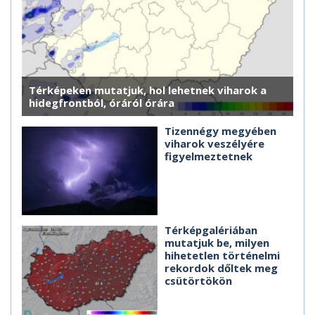
Térképeken mutatjuk, hol lehetnek viharok a
hidegfrontból, óráról órára
Tizennégy megyében
viharok veszélyére
figyelmeztetnek
Térképgalériában
mutatjuk be, milyen
hihetetlen történelmi
rekordok dőltek meg
csütörtökön