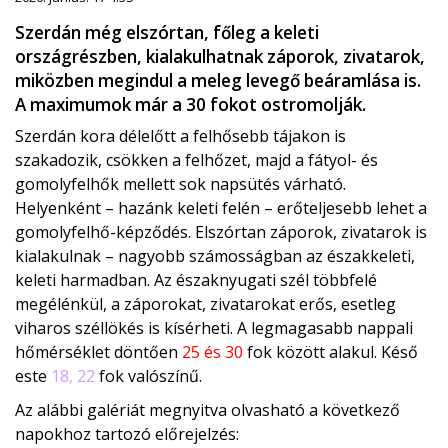
Szerdán még elszórtan, főleg a keleti
országrészben, kialakulhatnak záporok, zivatarok,
miközben megindul a meleg levegő beáramlása is.
A maximumok már a 30 fokot ostromolják.
Szerdán kora délelőtt a felhősebb tájakon is
szakadozik, csökken a felhőzet, majd a fátyol- és
gomolyfelhők mellett sok napsütés várható.
Helyenként – hazánk keleti felén – erőteljesebb lehet a
gomolyfelhő-képződés. Elszórtan záporok, zivatarok is
kialakulnak – nagyobb számosságban az északkeleti,
keleti harmadban. Az északnyugati szél többfelé
megélénkül, a záporokat, zivatarokat erős, esetleg
viharos széllökés is kísérheti. A legmagasabb nappali
hőmérséklet döntően
25 és 30
fok között alakul. Késő
este
18, 22
fok valószínű.
Az alábbi galériát megnyitva olvasható a következő
napokhoz tartozó előrejelzés: