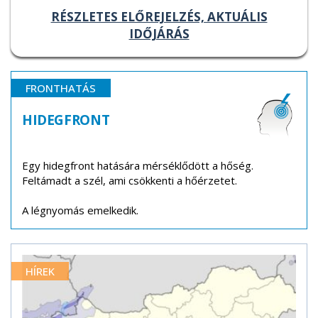
RÉSZLETES ELŐREJELZÉS, AKTUÁLIS
IDŐJÁRÁS
FRONTHATÁS
HIDEGFRONT
Egy hidegfront hatására mérséklődött a hőség.
Feltámadt a szél, ami csökkenti a hőérzetet.
A légnyomás emelkedik.
HÍREK