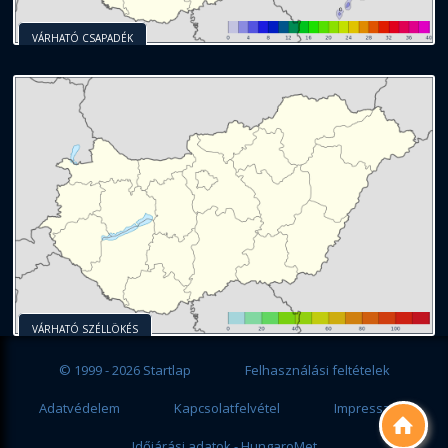
VÁRHATÓ CSAPADÉK
VÁRHATÓ SZÉLLÖKÉS
© 1999 - 2026 Startlap
Felhasználási feltételek
Adatvédelem
Kapcsolatfelvétel
Impresszum

Időjárási adatok - HungaroMet