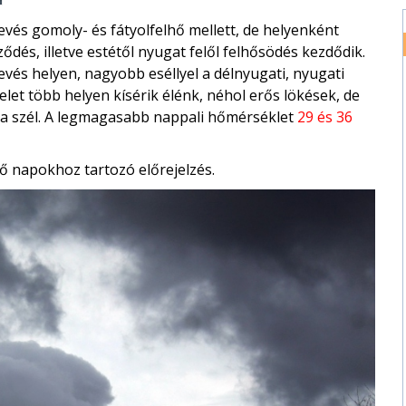
vés gomoly- és fátyolfelhő mellett, de helyenként
dés, illetve estétől nyugat felől felhősödés kezdődik.
evés helyen, nagyobb eséllyel a délnyugati, nyugati
elet több helyen kísérik élénk, néhol erős lökések, de
 a szél. A legmagasabb nappali hőmérséklet
29 és 36
ő napokhoz tartozó előrejelzés.