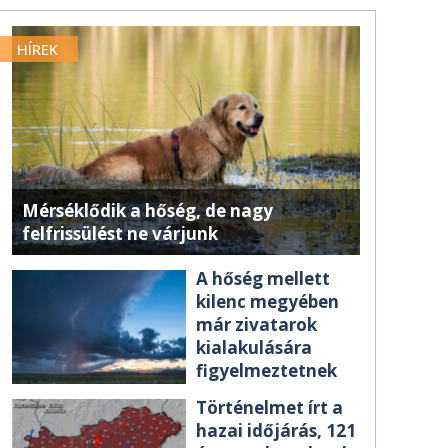
HÍREK
Mérséklődik a hőség, de nagy
felfrissülést ne várjunk
A hőség mellett
kilenc megyében
már zivatarok
kialakulására
figyelmeztetnek
Történelmet írt a
hazai időjárás, 121