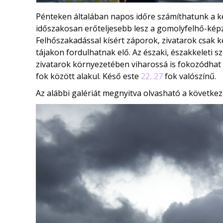
Pénteken általában napos időre számíthatunk a ke
időszakosan erőteljesebb lesz a gomolyfelhő-képző
Felhőszakadással kísért záporok, zivatarok csak k
tájakon fordulhatnak elő. Az északi, északkeleti sz
zivatarok környezetében viharossá is fokozódhat
fok között alakul. Késő este
22, 27
fok valószínű.
Az alábbi galériát megnyitva olvasható a következ