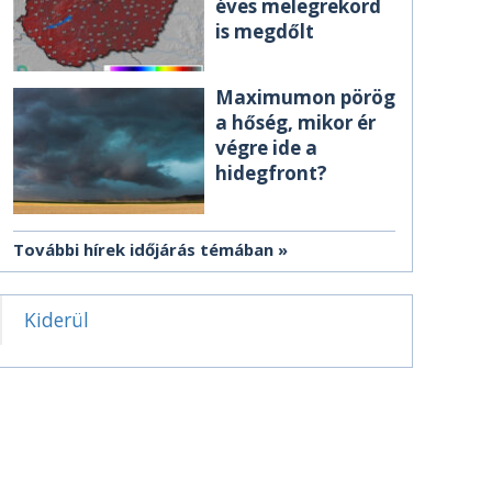
éves melegrekord
is megdőlt
Maximumon pörög
a hőség, mikor ér
végre ide a
hidegfront?
További hírek időjárás témában
Kiderül