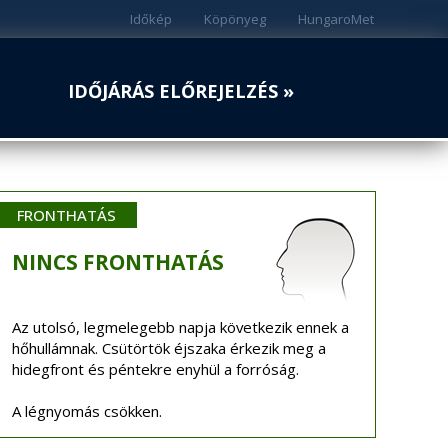
Időkép
Köpönyeg
HungaroMet
IDŐJÁRÁS ELŐREJELZÉS »
FRONTHATÁS
NINCS
FRONTHATÁS
Az utolsó, legmelegebb napja következik ennek a
hőhullámnak. Csütörtök éjszaka érkezik meg a
hidegfront és péntekre enyhül a forróság.
A légnyomás csökken.