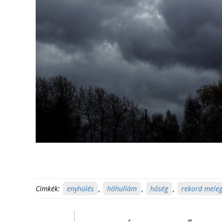
Címkék:
enyhülés
,
hőhullám
,
hőség
,
rekord mele