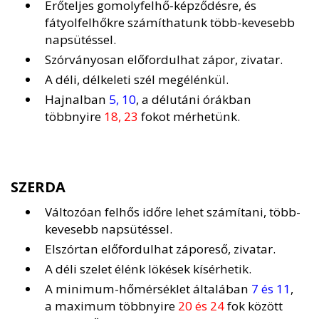
Erőteljes gomolyfelhő-képződésre, és
fátyolfelhőkre számíthatunk több-kevesebb
napsütéssel.
Szórványosan előfordulhat zápor, zivatar.
A déli, délkeleti szél megélénkül.
Hajnalban
5, 10
, a délutáni órákban
többnyire
18, 23
fokot mérhetünk.
SZERDA
Változóan felhős időre lehet számítani, több-
kevesebb napsütéssel.
Elszórtan előfordulhat záporeső, zivatar.
A déli szelet élénk lökések kísérhetik.
A minimum-hőmérséklet általában
7 és 11
,
a maximum többnyire
20 és 24
fok között