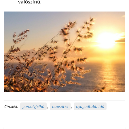
valószínű.
Címkék:
gomolyfelhő
,
napsütés
,
nyugodtabb idő