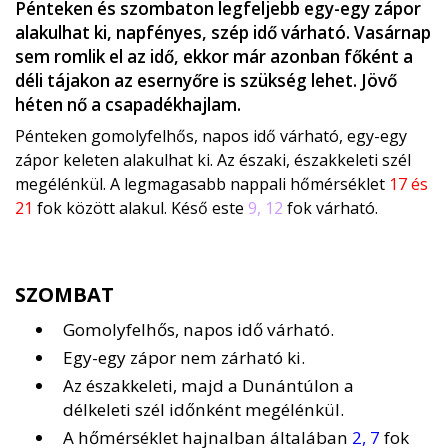
Pénteken és szombaton legfeljebb egy-egy zápor
alakulhat ki, napfényes, szép idő várható. Vasárnap
sem romlik el az idő, ekkor már azonban főként a
déli tájakon az esernyőre is szükség lehet. Jövő
héten nő a csapadékhajlam.
Pénteken gomolyfelhős, napos idő várható, egy-egy
zápor keleten alakulhat ki. Az északi, északkeleti szél
megélénkül. A legmagasabb nappali hőmérséklet
17 és
21
fok között alakul. Késő este
9, 12
fok várható.
SZOMBAT
Gomolyfelhős, napos idő várható.
Egy-egy zápor nem zárható ki.
Az északkeleti, majd a Dunántúlon a
délkeleti szél időnként megélénkül.
A hőmérséklet hajnalban általában
2, 7
fok