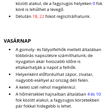
között alakul, de a fagyzugos helyeken
0
fok
köré is lehűlhet a levegő.
Délután
18, 22
fokot regisztrálhatunk.
VASÁRNAP
A gomoly- és fátyolfelhők mellett általában
többórás napsütésre számíthatunk, de
nyugaton akár hosszabb időre is
eltakarhatják a napot a felhők.
Helyenként előfordulhat zápor, zivatar,
nagyobb eséllyel az ország déli felén.
A keleti szél néhol megélénkül.
A hőmérséklet hajnalban általában
4 és 10
fok között alakul, a fagyzugos körzetekben
pár fokkal hidegebb is lehet.