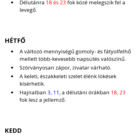
Délutánra
18 és 23
fok közé melegszik fel a
levegő.
HÉTFŐ
A változó mennyiségű gomoly- és fátyolfelhő
mellett több-kevesebb napsütés valószínű.
Szórványosan zápor, zivatar várható.
A keleti, északkeleti szelet élénk lökések
kísérhetik.
Hajnalban
3, 11
, a délutáni órákban
18, 23
fok lesz a jellemző.
KEDD