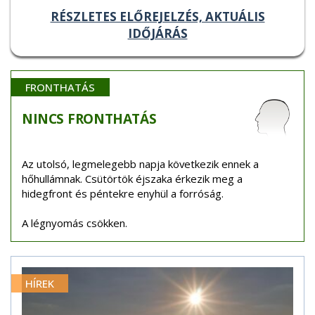
RÉSZLETES ELŐREJELZÉS, AKTUÁLIS
IDŐJÁRÁS
FRONTHATÁS
NINCS
FRONTHATÁS
Az utolsó, legmelegebb napja következik ennek a
hőhullámnak. Csütörtök éjszaka érkezik meg a
hidegfront és péntekre enyhül a forróság.
A légnyomás csökken.
HÍREK