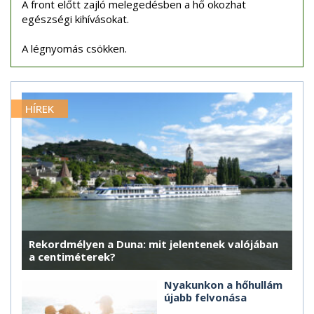
A front előtt zajló melegedésben a hő okozhat
egészségi kihívásokat.
A légnyomás csökken.
HÍREK
Rekordmélyen a Duna: mit jelentenek valójában
a centiméterek?
Nyakunkon a hőhullám
újabb felvonása