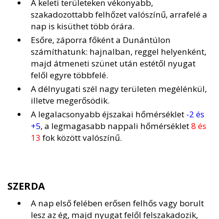
A keleti területeken vékonyabb,
szakadozottabb felhőzet valószínű, arrafelé a
nap is kisüthet több órára.
Esőre, záporra főként a Dunántúlon
számíthatunk: hajnalban, reggel helyenként,
majd átmeneti szünet után estétől nyugat
felől egyre többfelé.
A délnyugati szél nagy területen megélénkül,
illetve megerősödik.
A legalacsonyabb éjszakai hőmérséklet
-2 és
+5
, a legmagasabb nappali hőmérséklet
8 és
13
fok között valószínű.
SZERDA
A nap első felében erősen felhős vagy borult
lesz az ég, majd nyugat felől felszakadozik,