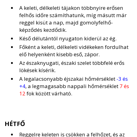
A keleti, délkeleti tájakon többnyire erősen
felhős időre számíthatunk, míg másutt már
reggel kisüt a nap, majd gomolyfelhő-
képződés kezdődik.
Késő délutántól nyugaton kiderül az ég.
Főként a keleti, délkeleti vidékeken fordulhat
elő helyenként kisebb eső, zápor.
Az északnyugati, északi szelet többfelé erős
lökések kísérik.
A legalacsonyabb éjszakai hőmérséklet
-3 és
+4
, a legmagasabb nappali hőmérséklet
7 és
12
fok között várható.
HÉTFŐ
Reggelre keleten is csökken a felhőzet, és az