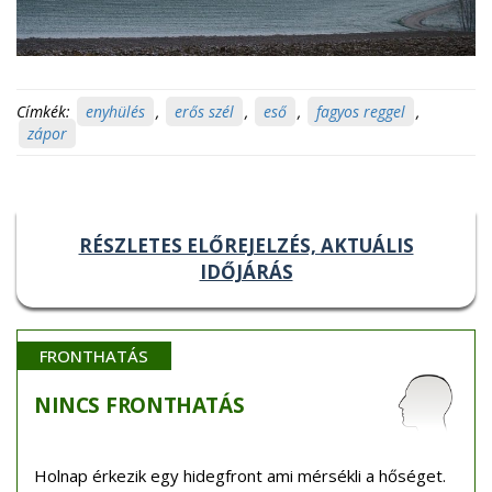
Címkék:
enyhülés
,
erős szél
,
eső
,
fagyos reggel
,
zápor
RÉSZLETES ELŐREJELZÉS, AKTUÁLIS
IDŐJÁRÁS
FRONTHATÁS
NINCS
FRONTHATÁS
Holnap érkezik egy hidegfront ami mérsékli a hőséget.