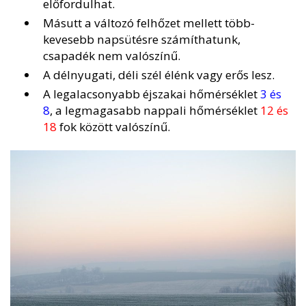
előfordulhat.
Másutt a változó felhőzet mellett több-
kevesebb napsütésre számíthatunk,
csapadék nem valószínű.
A délnyugati, déli szél élénk vagy erős lesz.
A legalacsonyabb éjszakai hőmérséklet
3 és
8
, a legmagasabb nappali hőmérséklet
12 és
18
fok között valószínű.