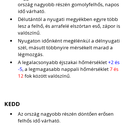
ország nagyobb részén gomolyfelhős, napos
idő várható.
Délutántól a nyugati megyékben egyre több
lesz a felhő, és arrafelé elszórtan eső, zápor is
valószínű.
Nyugaton időnként megélénkül a délnyugati
szél, másutt többnyire mérsékelt marad a
légmozgás.
A legalacsonyabb éjszakai hőmérséklet
+2 és
-5
, a legmagasabb nappali hőmérséklet
7 és
12
fok között valószínű.
KEDD
Az ország nagyobb részén döntően erősen
felhős idő várható.