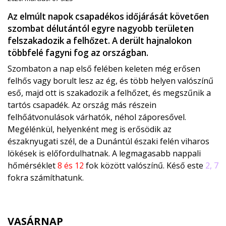
Az elmúlt napok csapadékos időjárását követően
szombat délutántól egyre nagyobb területen
felszakadozik a felhőzet. A derült hajnalokon
többfelé fagyni fog az országban.
Szombaton a nap első felében keleten még erősen
felhős vagy borult lesz az ég, és több helyen valószínű
eső, majd ott is szakadozik a felhőzet, és megszűnik a
tartós csapadék. Az ország más részein
felhőátvonulások várhatók, néhol záporesővel.
Megélénkül, helyenként meg is erősödik az
északnyugati szél, de a Dunántúl északi felén viharos
lökések is előfordulhatnak. A legmagasabb nappali
hőmérséklet
8 és 12
fok között valószínű. Késő este
2, 7
fokra számíthatunk.
VASÁRNAP