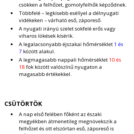
csökken a felhőzet, gomolyfelhők képződnek.
Többfelé – legkisebb eséllyel a délnyugati
vidékeken – várható eső, záporeső.
A nyugati irányú szelet sokfelé erős vagy
viharos lökések kísérik.
A legalacsonyabb éjszakai hőmérséklet
1 és
7
között alakul.
A legmagasabb nappali hőmérséklet
10 és
18
fok között valószínű nyugaton a
magasabb értékekkel.
CSÜTÖRTÖK
A nap első felében főként az északi
megyékben átmenetileg megnövekszik a
felhőzet és ott elszórtan eső, záporeső is