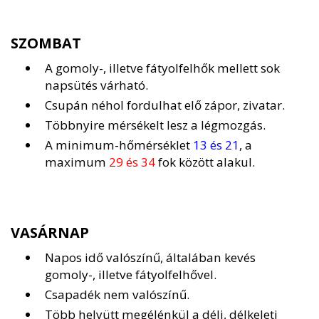
SZOMBAT
A gomoly-, illetve fátyolfelhők mellett sok
napsütés várható.
Csupán néhol fordulhat elő zápor, zivatar.
Többnyire mérsékelt lesz a légmozgás.
A minimum-hőmérséklet
13 és 21
, a
maximum
29 és 34
fok között alakul.
VASÁRNAP
Napos idő valószínű, általában kevés
gomoly-, illetve fátyolfelhővel.
Csapadék nem valószínű.
Több helyütt megélénkül a déli, délkeleti