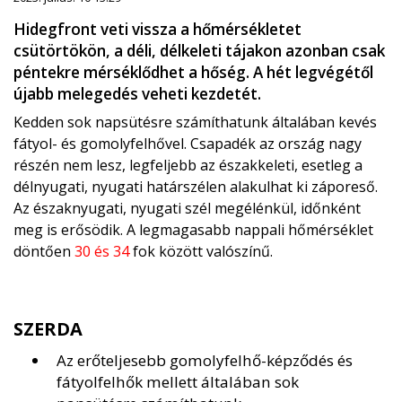
Hidegfront veti vissza a hőmérsékletet
csütörtökön, a déli, délkeleti tájakon azonban csak
péntekre mérséklődhet a hőség. A hét legvégétől
újabb melegedés veheti kezdetét.
Kedden sok napsütésre számíthatunk általában kevés
fátyol- és gomolyfelhővel. Csapadék az ország nagy
részén nem lesz, legfeljebb az északkeleti, esetleg a
délnyugati, nyugati határszélen alakulhat ki záporeső.
Az északnyugati, nyugati szél megélénkül, időnként
meg is erősödik. A legmagasabb nappali hőmérséklet
döntően
30 és 34
fok között valószínű.
SZERDA
Az erőteljesebb gomolyfelhő-képződés és
fátyolfelhők mellett általában sok