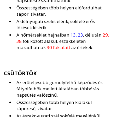
napsütésre számíthatunk.
Összességében több helyen előfordulhat
zápor, zivatar.
A délnyugati szelet élénk, sokfelé erős
lökések kísérik.
A hőmérséklet hajnalban
13, 23
, délután
29,
38
fok között alakul, északkeleten
maradhatnak
30 fok alatt
az értékek.
CSÜTÖRTÖK
Az erőteljesebb gomolyfelhő-képződés és
fátyolfelhők mellett általában többórás
napsütés valószínű.
Összességében több helyen kialakul
záporeső, zivatar.
Az északnyugati szél sokfelé megélénkül,