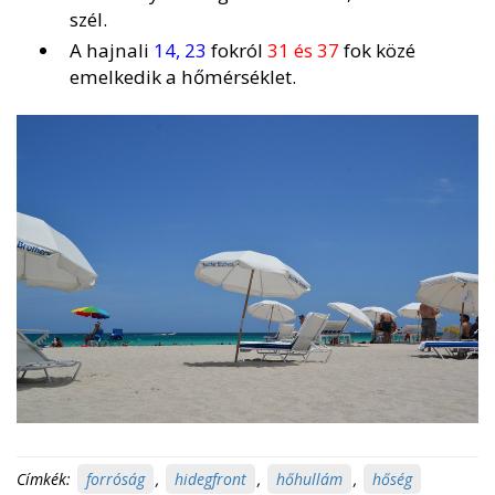
szél.
A hajnali
14, 23
fokról
31 és 37
fok közé
emelkedik a hőmérséklet.
Címkék:
forróság
,
hidegfront
,
hőhullám
,
hőség