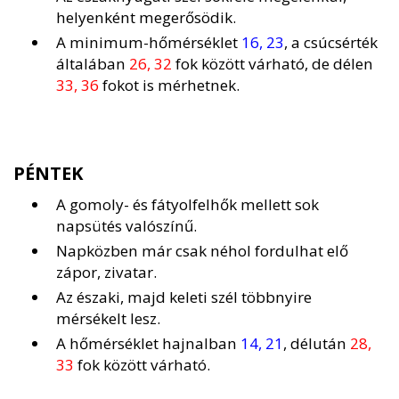
helyenként megerősödik.
A minimum-hőmérséklet
16, 23
, a csúcsérték
általában
26, 32
fok között várható, de délen
33, 36
fokot is mérhetnek.
PÉNTEK
A gomoly- és fátyolfelhők mellett sok
napsütés valószínű.
Napközben már csak néhol fordulhat elő
zápor, zivatar.
Az északi, majd keleti szél többnyire
mérsékelt lesz.
A hőmérséklet hajnalban
14, 21
, délután
28,
33
fok között várható.