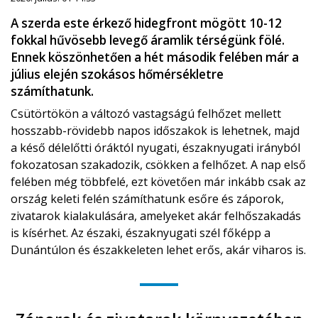
A szerda este érkező hidegfront mögött 10-12
fokkal hűvösebb levegő áramlik térségünk fölé.
Ennek köszönhetően a hét második felében már a
július elején szokásos hőmérsékletre
számíthatunk.
Csütörtökön a változó vastagságú felhőzet mellett
hosszabb-rövidebb napos időszakok is lehetnek, majd
a késő délelőtti óráktól nyugati, északnyugati irányból
fokozatosan szakadozik, csökken a felhőzet. A nap első
felében még többfelé, ezt követően már inkább csak az
ország keleti felén számíthatunk esőre és záporok,
zivatarok kialakulására, amelyeket akár felhőszakadás
is kísérhet. Az északi, északnyugati szél főképp a
Dunántúlon és északkeleten lehet erős, akár viharos is.