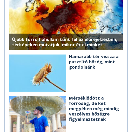
Újabb forró hőhullám tűnt fel az előrejelzésben,
térképeken mutatjuk, mikor ér el minket
Hamarabb tér vissza a
pusztító hőség, mint
gondolnánk
Mérséklődött a
forróság, de két
megyében még mindig
veszélyes hőségre
figyelmeztetnek