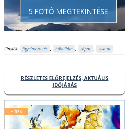
5 FOTÓ MEGTEKINTÉSE
Címkék:
figyelmeztetés
,
hőhullám
,
zápor
,
zivatar
RÉSZLETES ELŐREJELZÉS, AKTUÁLIS
IDŐJÁRÁS
HÍREK