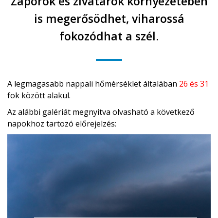
Záporok és zivatarok környezetében
is megerősödhet, viharossá
fokozódhat a szél.
A legmagasabb nappali hőmérséklet általában
26 és 31
fok között alakul.
Az alábbi galériát megnyitva olvasható a következő
napokhoz tartozó előrejelzés: