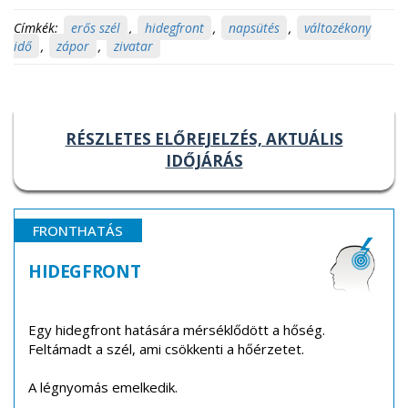
Címkék:
erős szél
,
hidegfront
,
napsütés
,
változékony
idő
,
zápor
,
zivatar
RÉSZLETES ELŐREJELZÉS, AKTUÁLIS
IDŐJÁRÁS
FRONTHATÁS
HIDEGFRONT
Egy hidegfront hatására mérséklődött a hőség.
Feltámadt a szél, ami csökkenti a hőérzetet.
A légnyomás emelkedik.