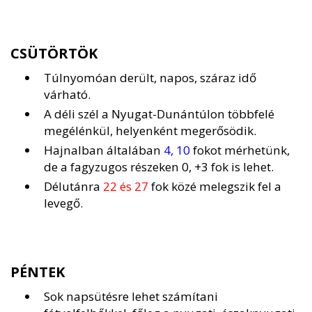
CSÜTÖRTÖK
Túlnyomóan derült, napos, száraz idő
várható.
A déli szél a Nyugat-Dunántúlon többfelé
megélénkül, helyenként megerősödik.
Hajnalban általában
4, 10
fokot mérhetünk,
de a fagyzugos részeken 0, +3 fok is lehet.
Délutánra
22 és 27
fok közé melegszik fel a
levegő.
PÉNTEK
Sok napsütésre lehet számítani