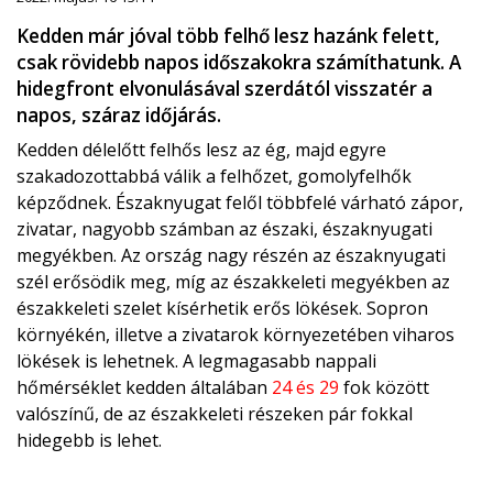
Kedden már jóval több felhő lesz hazánk felett,
csak rövidebb napos időszakokra számíthatunk. A
hidegfront elvonulásával szerdától visszatér a
napos, száraz időjárás.
Kedden délelőtt felhős lesz az ég, majd egyre
szakadozottabbá válik a felhőzet, gomolyfelhők
képződnek. Északnyugat felől többfelé várható zápor,
zivatar, nagyobb számban az északi, északnyugati
megyékben. Az ország nagy részén az északnyugati
szél erősödik meg, míg az északkeleti megyékben az
északkeleti szelet kísérhetik erős lökések. Sopron
környékén, illetve a zivatarok környezetében viharos
lökések is lehetnek. A legmagasabb nappali
hőmérséklet kedden általában
24 és 29
fok között
valószínű, de az északkeleti részeken pár fokkal
hidegebb is lehet.