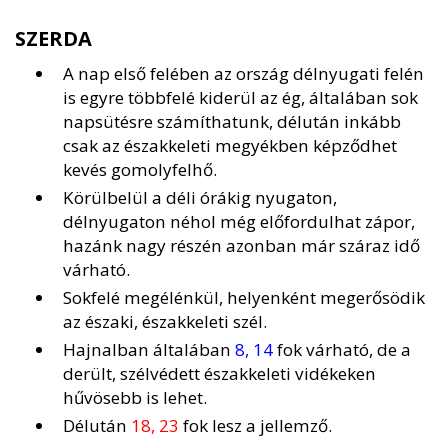
SZERDA
A nap első felében az ország délnyugati felén
is egyre többfelé kiderül az ég, általában sok
napsütésre számíthatunk, délután inkább
csak az északkeleti megyékben képződhet
kevés gomolyfelhő.
Körülbelül a déli órákig nyugaton,
délnyugaton néhol még előfordulhat zápor,
hazánk nagy részén azonban már száraz idő
várható.
Sokfelé megélénkül, helyenként megerősödik
az északi, északkeleti szél.
Hajnalban általában
8, 14
fok várható, de a
derült, szélvédett északkeleti vidékeken
hűvösebb is lehet.
Délután
18, 23
fok lesz a jellemző.