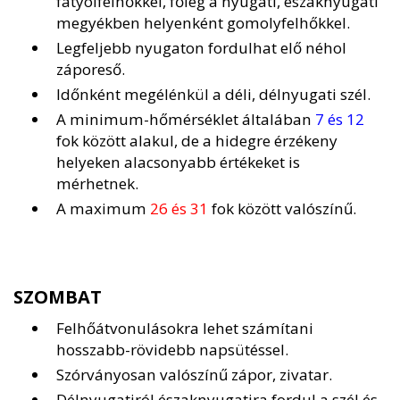
fátyolfelhőkkel, főleg a nyugati, északnyugati
megyékben helyenként gomolyfelhőkkel.
Legfeljebb nyugaton fordulhat elő néhol
záporeső.
Időnként megélénkül a déli, délnyugati szél.
A minimum-hőmérséklet általában
7 és 12
fok között alakul, de a hidegre érzékeny
helyeken alacsonyabb értékeket is
mérhetnek.
A maximum
26 és 31
fok között valószínű.
SZOMBAT
Felhőátvonulásokra lehet számítani
hosszabb-rövidebb napsütéssel.
Szórványosan valószínű zápor, zivatar.
Délnyugatiról északnyugatira fordul a szél és