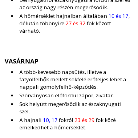
az ország nagy részén megerősödik.
A hőmérséklet hajnalban általában
10 és 17
,
délután többnyire
27 és 32
fok között
várható.
VASÁRNAP
A több-kevesebb napsütés, illetve a
fátyolfelhők mellett sokfelé erőteljes lehet a
nappali gomolyfelhő-képződés.
Szórványosan előfordul zápor, zivatar.
Sok helyütt megerősödik az északnyugati
szél.
A hajnali
10, 17
fokról
23 és 29
fok közé
emelkedhet a hőmérséklet.