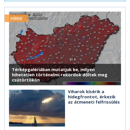
HÍREK
Térképgalériában mutatjuk be, milyen
hihetetlen történelmi rekordok dőltek meg
csütörtökön
Viharok kísérik a
hidegfrontot, érkezik
az átmeneti felfrissülés