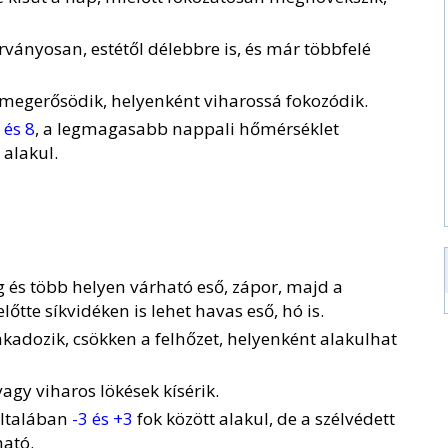
rványosan, estétől délebbre is, és már többfelé
n megerősödik, helyenként viharossá fokozódik.
 és 8
, a legmagasabb nappali hőmérséklet
 alakul.
g és több helyen várható eső, zápor, majd a
őtte síkvidéken is lehet havas eső, hó is.
kadozik, csökken a felhőzet, helyenként alakulhat
vagy viharos lökések kísérik.
általában
-3 és +3
fok között alakul, de a szélvédett
ató.