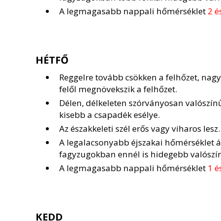
A legmagasabb nappali hőmérséklet
2 é
HÉTFŐ
Reggelre tovább csökken a felhőzet, nagy
felől megnövekszik a felhőzet.
Délen, délkeleten szórványosan valószín
kisebb a csapadék esélye.
Az északkeleti szél erős vagy viharos lesz.
A legalacsonyabb éjszakai hőmérséklet 
fagyzugokban ennél is hidegebb valószí
A legmagasabb nappali hőmérséklet
1 é
KEDD