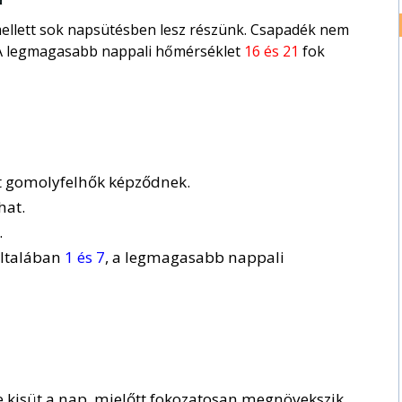
 mellett sok napsütésben lesz részünk. Csapadék nem
 A legmagasabb nappali hőmérséklet
16 és 21
fok
tt gomolyfelhők képződnek.
hat.
.
általában
1 és 7
, a legmagasabb nappali
e kisüt a nap, mielőtt fokozatosan megnövekszik,