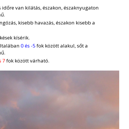
s időre van kilátás, északon, északnyugaton
nű.
ingózás, kisebb havazás, északon kisebb a
ökések kísérik.
általában
0 és -5
fok között alakul, sőt a
nű.
s 7
fok között várható.