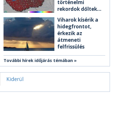
történelmi
rekordok dőltek
meg csütörtökön
Viharok kísérik a
hidegfrontot,
érkezik az
átmeneti
felfrissülés
További hírek időjárás témában
Kiderül