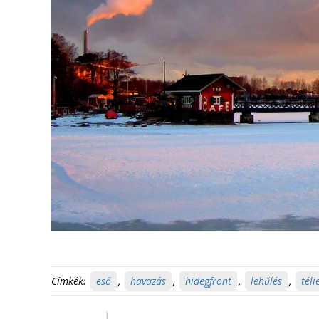
Címkék:
eső
,
havazás
,
hidegfront
,
lehűlés
,
téli