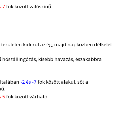
s 7
fok között valószínű.
 területen kiderül az ég, majd napközben délkelet
ű hószállingózás, kisebb havazás, északabbra
általában
-2 és -7
fok között alakul, sőt a
nű.
s 5
fok között várható.