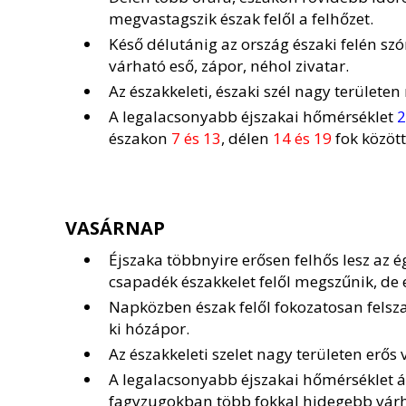
megvastagszik észak felől a felhőzet.
Késő délutánig az ország északi felén szó
várható eső, zápor, néhol zivatar.
Az északkeleti, északi szél nagy területe
A legalacsonyabb éjszakai hőmérséklet
2
északon
7 és 13
, délen
14 és 19
fok között
VASÁRNAP
Éjszaka többnyire erősen felhős lesz az é
csapadék északkelet felől megszűnik, de el
Napközben észak felől fokozatosan felsza
ki hózápor.
Az északkeleti szelet nagy területen erős 
A legalacsonyabb éjszakai hőmérséklet 
fagyzugokban több fokkal hidegebb várh