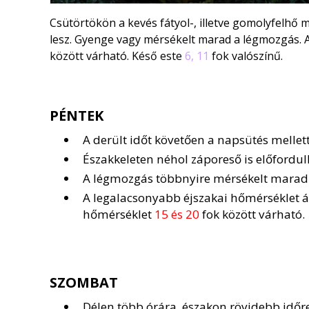
Csütörtökön a kevés fátyol-, illetve gomolyfelhő
lesz. Gyenge vagy mérsékelt marad a légmozgás.
között várható. Késő este
6, 11
fok valószínű.
PÉNTEK
A derült időt követően a napsütés melle
Északkeleten néhol záporeső is előfordul
A légmozgás többnyire mérsékelt marad
A legalacsonyabb éjszakai hőmérséklet 
hőmérséklet
15 és 20
fok között várható.
SZOMBAT
Délen több órára, északon rövidebb időr