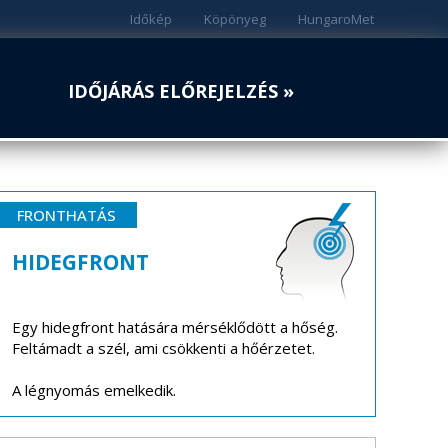
Időkép
Köpönyeg
HungaroMet
IDŐJÁRÁS ELŐREJELZÉS »
FRONTHATÁS
HIDEGFRONT
Egy hidegfront hatására mérséklődött a hőség.
Feltámadt a szél, ami csökkenti a hőérzetet.
A légnyomás emelkedik.