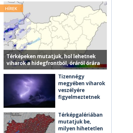
HÍREK
Térképeken mutatjuk, hol lehetnek
viharok a hidegfrontból, óráról órára
Tizennégy
megyében viharok
veszélyére
figyelmeztetnek
Térképgalériában
mutatjuk be,
milyen hihetetlen