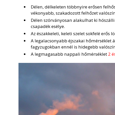
Délen, délkeleten többnyire erősen felhő
vékonyabb, szakadozott felhőzet valószí
Délen szórványosan alakulhat ki hószáll
csapadék esélye.
Az északkeleti, keleti szelet sokfelé erős l
A legalacsonyabb éjszakai hőmérséklet 
fagyzugokban ennél is hidegebb valószí
A legmagasabb nappali hőmérséklet
2 é