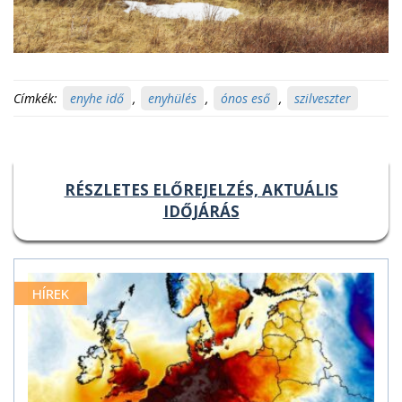
Címkék:
enyhe idő
,
enyhülés
,
ónos eső
,
szilveszter
RÉSZLETES ELŐREJELZÉS, AKTUÁLIS
IDŐJÁRÁS
HÍREK