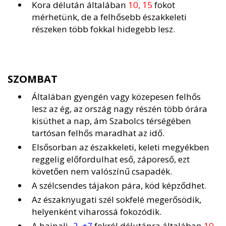
Kora délután általában
10, 15
fokot
mérhetünk, de a felhősebb északkeleti
részeken több fokkal hidegebb lesz.
SZOMBAT
Általában gyengén vagy közepesen felhős
lesz az ég, az ország nagy részén több órára
kisüthet a nap, ám Szabolcs térségében
tartósan felhős maradhat az idő.
Elsősorban az északkeleti, keleti megyékben
reggelig előfordulhat eső, záporeső, ezt
követően nem valószínű csapadék.
A szélcsendes tájakon pára, köd képződhet.
Az északnyugati szél sokfelé megerősödik,
helyenként viharossá fokozódik.
A hajnali
-2, +7
fokról délutánra általában
10