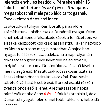
Jelentős enyhülés kezdődik. Pénteken akár 15
fokot is mérhetünk és az új év első napjai is a
megszokottnál melegebb időt tartogatnak.
Északkeleten ónos eső lehet.
Csütörtökön túlnyomóan borult, párás időre
számíthatunk, inkább csak a Dunántúl nyugati felén
lehetnek átmeneti felszakadozások a felhőzetben. Az
éjszaka képződött köd csak lassan ritkul, akár nagyobb
területen tartósan meg is maradhat. A hajnalban
nyugat felől érkező csapadékzóna a nap folyamán
fokozatosan gyengülve kelet felé halad tovább,
melyből elsősorban a Dunántúlon valószínű kisebb
mennyiségű eső. Másutt csak időszakosan szitálás,
északkeleten ónos szitálás valószínű. Este ismét
többfelé várható kisebb eső, Borsod északi részén
gyenge ónos eső is lehet. A legmagasabb nappali
hőmérséklet általában
0 és +5
fok között alakul, de a
Dunántúl nyugati felén ennél több fokkal enyhébb idő