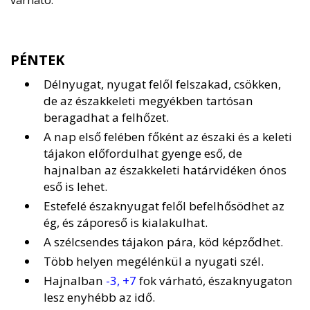
várható.
PÉNTEK
Délnyugat, nyugat felől felszakad, csökken,
de az északkeleti megyékben tartósan
beragadhat a felhőzet.
A nap első felében főként az északi és a keleti
tájakon előfordulhat gyenge eső, de
hajnalban az északkeleti határvidéken ónos
eső is lehet.
Estefelé északnyugat felől befelhősödhet az
ég, és záporeső is kialakulhat.
A szélcsendes tájakon pára, köd képződhet.
Több helyen megélénkül a nyugati szél.
Hajnalban
-3, +7
fok várható, északnyugaton
lesz enyhébb az idő.