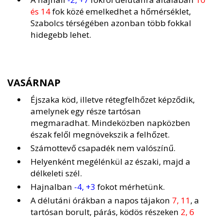
és 14
fok közé emelkedhet a hőmérséklet,
Szabolcs térségében azonban több fokkal
hidegebb lehet.
VASÁRNAP
Éjszaka köd, illetve rétegfelhőzet képződik,
amelynek egy része tartósan
megmaradhat. Mindeközben napközben
észak felől megnövekszik a felhőzet.
Számottevő csapadék nem valószínű.
Helyenként megélénkül az északi, majd a
délkeleti szél.
Hajnalban
-4, +3
fokot mérhetünk.
A délutáni órákban a napos tájakon
7, 11
, a
tartósan borult, párás, ködös részeken
2, 6