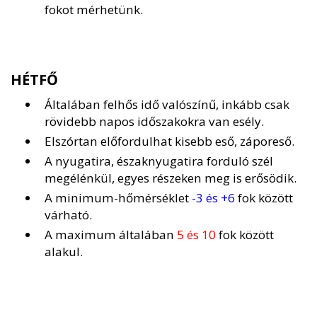
fokot mérhetünk.
HÉTFŐ
Általában felhős idő valószínű, inkább csak
rövidebb napos időszakokra van esély.
Elszórtan előfordulhat kisebb eső, záporeső.
A nyugatira, északnyugatira forduló szél
megélénkül, egyes részeken meg is erősödik.
A minimum-hőmérséklet
-3 és +6
fok között
várható.
A maximum általában
5 és 10
fok között
alakul.