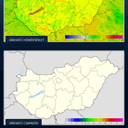
VÁRHATÓ HŐMÉRSÉKLET
VÁRHATÓ CSAPADÉK