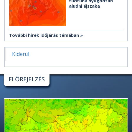
tudtunk nyugodtan
aludni éjszaka
További hírek időjárás témában
Kiderül
ELŐREJELZÉS