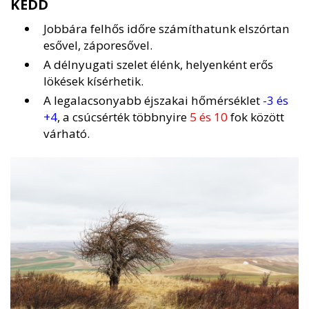
KEDD
Jobbára felhős időre számíthatunk elszórtan
esővel, záporesővel.
A délnyugati szelet élénk, helyenként erős
lökések kísérhetik.
A legalacsonyabb éjszakai hőmérséklet
-3 és
+4
, a csúcsérték többnyire
5 és 10
fok között
várható.