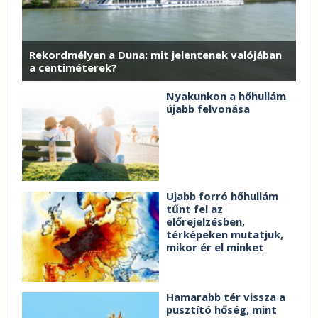
Rekordmélyen a Duna: mit jelentenek valójában
a centiméterek?
Nyakunkon a hőhullám
újabb felvonása
Újabb forró hőhullám
tűnt fel az
előrejelzésben,
térképeken mutatjuk,
mikor ér el minket
Hamarabb tér vissza a
pusztító hőség, mint