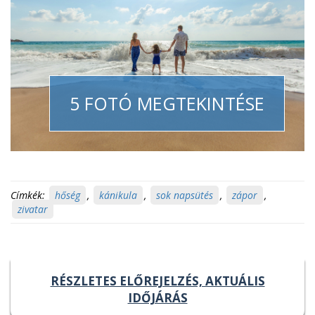
5 FOTÓ MEGTEKINTÉSE
Címkék:
hőség
,
kánikula
,
sok napsütés
,
zápor
,
zivatar
RÉSZLETES ELŐREJELZÉS, AKTUÁLIS
IDŐJÁRÁS