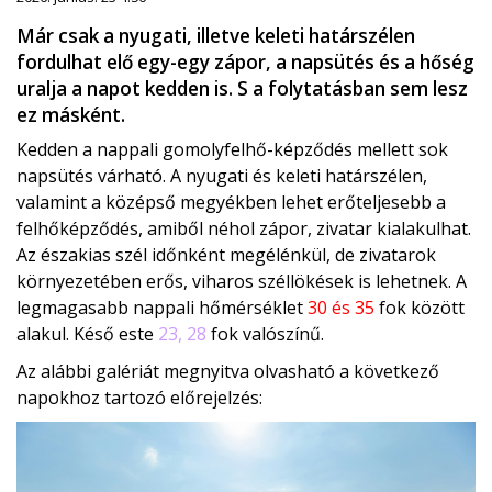
Már csak a nyugati, illetve keleti határszélen
fordulhat elő egy-egy zápor, a napsütés és a hőség
uralja a napot kedden is. S a folytatásban sem lesz
ez másként.
Kedden a nappali gomolyfelhő-képződés mellett sok
napsütés várható. A nyugati és keleti határszélen,
valamint a középső megyékben lehet erőteljesebb a
felhőképződés, amiből néhol zápor, zivatar kialakulhat.
Az északias szél időnként megélénkül, de zivatarok
környezetében erős, viharos széllökések is lehetnek. A
legmagasabb nappali hőmérséklet
30 és 35
fok között
alakul. Késő este
23, 28
fok valószínű.
Az alábbi galériát megnyitva olvasható a következő
napokhoz tartozó előrejelzés: