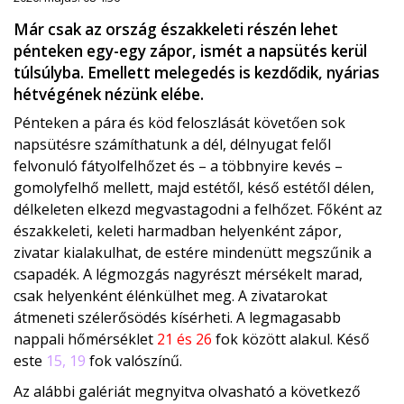
Már csak az ország északkeleti részén lehet
pénteken egy-egy zápor, ismét a napsütés kerül
túlsúlyba. Emellett melegedés is kezdődik, nyárias
hétvégének nézünk elébe.
Pénteken a pára és köd feloszlását követően sok
napsütésre számíthatunk a dél, délnyugat felől
felvonuló fátyolfelhőzet és – a többnyire kevés –
gomolyfelhő mellett, majd estétől, késő estétől délen,
délkeleten elkezd megvastagodni a felhőzet. Főként az
északkeleti, keleti harmadban helyenként zápor,
zivatar kialakulhat, de estére mindenütt megszűnik a
csapadék. A légmozgás nagyrészt mérsékelt marad,
csak helyenként élénkülhet meg. A zivatarokat
átmeneti szélerősödés kísérheti. A legmagasabb
nappali hőmérséklet
21 és 26
fok között alakul. Késő
este
15, 19
fok valószínű.
Az alábbi galériát megnyitva olvasható a következő