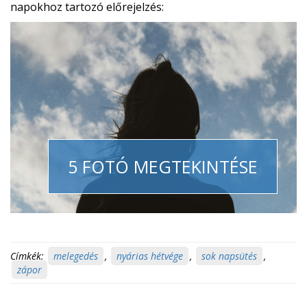
napokhoz tartozó előrejelzés:
5 FOTÓ MEGTEKINTÉSE
Címkék:
melegedés
,
nyárias hétvége
,
sok napsütés
,
zápor