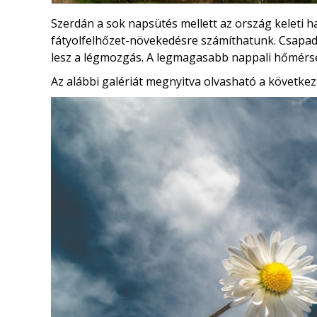
Szerdán a sok napsütés mellett az ország kelet
fátyolfelhőzet-növekedésre számíthatunk. Csapa
lesz a légmozgás. A legmagasabb nappali hőmérs
Az alábbi galériát megnyitva olvasható a következ