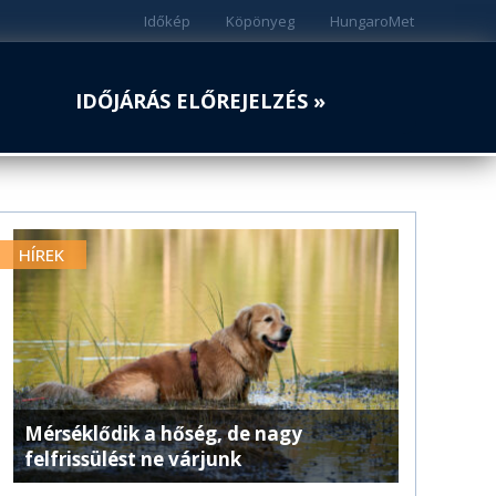
Időkép
Köpönyeg
HungaroMet
IDŐJÁRÁS ELŐREJELZÉS »
HÍREK
Mérséklődik a hőség, de nagy
felfrissülést ne várjunk