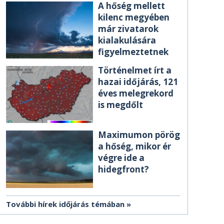
A hőség mellett
kilenc megyében
már zivatarok
kialakulására
figyelmeztetnek
Történelmet írt a
hazai időjárás, 121
éves melegrekord
is megdőlt
Maximumon pörög
a hőség, mikor ér
végre ide a
hidegfront?
További hírek időjárás témában