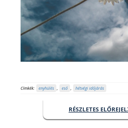
Címkék:
enyhülés
,
eső
,
hétvégi időjárás
RÉSZLETES ELŐREJEL