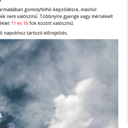
i harmadában gomolyfelhő-képződésre, máshol
dék nem valószínű. Többnyire gyenge vagy mérsékelt
éklet
11 és 16
fok között valószínű.
ő napokhoz tartozó előrejelzés.