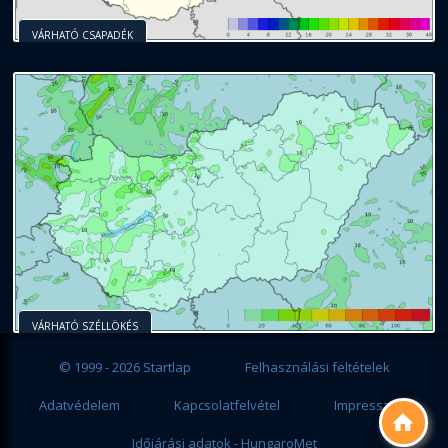
VÁRHATÓ CSAPADÉK
VÁRHATÓ SZÉLLÖKÉS
© 1999 - 2026 Startlap
Felhasználási feltételek
Adatvédelem
Kapcsolatfelvétel
Impresszum

Időjárási adatok - HungaroMet