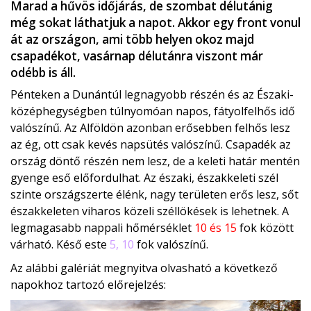
Marad a hűvös időjárás, de szombat délutánig
még sokat láthatjuk a napot. Akkor egy front vonul
át az országon, ami több helyen okoz majd
csapadékot, vasárnap délutánra viszont már
odébb is áll.
Pénteken a Dunántúl legnagyobb részén és az Északi-
középhegységben túlnyomóan napos, fátyolfelhős idő
valószínű. Az Alföldön azonban erősebben felhős lesz
az ég, ott csak kevés napsütés valószínű. Csapadék az
ország döntő részén nem lesz, de a keleti határ mentén
gyenge eső előfordulhat. Az északi, északkeleti szél
szinte országszerte élénk, nagy területen erős lesz, sőt
északkeleten viharos közeli széllökések is lehetnek. A
legmagasabb nappali hőmérséklet
10 és 15
fok között
várható. Késő este
5, 10
fok valószínű.
Az alábbi galériát megnyitva olvasható a következő
napokhoz tartozó előrejelzés: