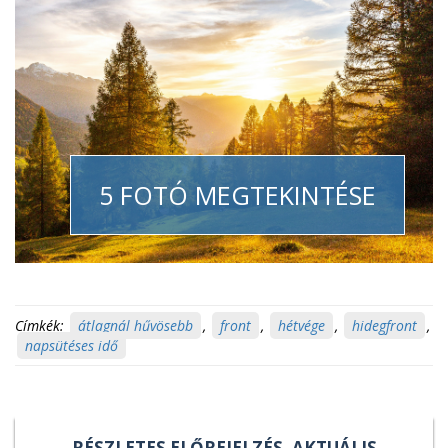
5 FOTÓ MEGTEKINTÉSE
Címkék:
átlagnál hűvösebb
,
front
,
hétvége
,
hidegfront
,
napsütéses idő
RÉSZLETES ELŐREJELZÉS, AKTUÁLIS