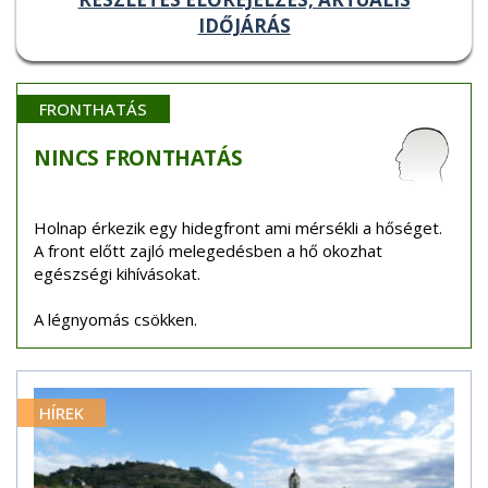
IDŐJÁRÁS
FRONTHATÁS
NINCS
FRONTHATÁS
Holnap érkezik egy hidegfront ami mérsékli a hőséget.
A front előtt zajló melegedésben a hő okozhat
egészségi kihívásokat.
A légnyomás csökken.
HÍREK