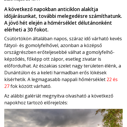
A következő napokban anticiklon alakítja
időjárásunkat, további melegedésre számíthatunk.
A jövő hét elején a hőmérséklet délutánonként
elérheti a 30 fokot.
Csütörtökön általában napos, száraz idő várható kevés
fátyol- és gomolyfelhővel, azonban a középső
országrészben erőteljesebbé válhat a gomolyfelhő-
képződés, főképp ott zápor, esetleg zivatar is
előfordulhat. Az északias szelet nagy területen élénk, a
Dunántúlon és a keleti harmadban erős lökések
kísérhetik. A legmagasabb nappali hőmérséklet
22 és
27
fok között várható.
Az alábbi galériát megnyitva olvasható a következő
napokhoz tartozó előrejelzés: