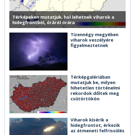
Térképeken mutatjuk, hol lehetnek viharok a
hidegfrontból, óráról órára
Tizennégy megyében
viharok veszélyére
figyelmeztetnek
Térképgalériában
mutatjuk be, milyen
hihetetlen történelmi
rekordok dőltek meg
csütörtökön
Viharok kísérik a
hidegfrontot, érkezik
az átmeneti felfrissülés