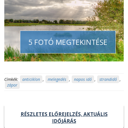
5 FOTÓ MEGTEKINTÉSE
Címkék:
anticiklon
,
melegedés
,
napos idő
,
strandidő
,
zápor
RÉSZLETES ELŐREJELZÉS, AKTUÁLIS
IDŐJÁRÁS