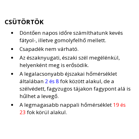
CSÜTÖRTÖK
Döntően napos időre számíthatunk kevés
fátyol-, illetve gomolyfelhő mellett.
Csapadék nem várható.
Az északnyugati, északi szél megélénkül,
helyenként meg is erősödik.
A legalacsonyabb éjszakai hőmérséklet
általában
2 és 8
fok között alakul, de a
szélvédett, fagyzugos tájakon fagypont alá is
hűlhet a levegő.
A legmagasabb nappali hőmérséklet
19 és
23
fok körül alakul.