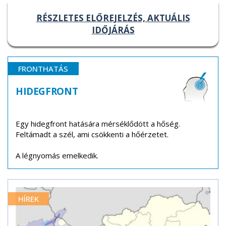
RÉSZLETES ELŐREJELZÉS, AKTUÁLIS
IDŐJÁRÁS
FRONTHATÁS
HIDEGFRONT
Egy hidegfront hatására mérséklődött a hőség.
Feltámadt a szél, ami csökkenti a hőérzetet.
A légnyomás emelkedik.
HÍREK