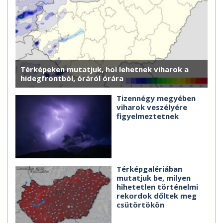
Térképeken mutatjuk, hol lehetnek viharok a
hidegfrontból, óráról órára
Tizennégy megyében
viharok veszélyére
figyelmeztetnek
Térképgalériában
mutatjuk be, milyen
hihetetlen történelmi
rekordok dőltek meg
csütörtökön