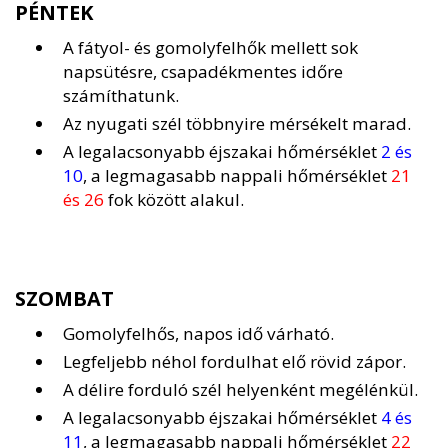
PÉNTEK
A fátyol- és gomolyfelhők mellett sok
napsütésre, csapadékmentes időre
számíthatunk.
Az nyugati szél többnyire mérsékelt marad.
A legalacsonyabb éjszakai hőmérséklet
2 és
10
, a legmagasabb nappali hőmérséklet
21
és 26
fok között alakul.
SZOMBAT
Gomolyfelhős, napos idő várható.
Legfeljebb néhol fordulhat elő rövid zápor.
A délire forduló szél helyenként megélénkül.
A legalacsonyabb éjszakai hőmérséklet
4 és
11
, a legmagasabb nappali hőmérséklet
22