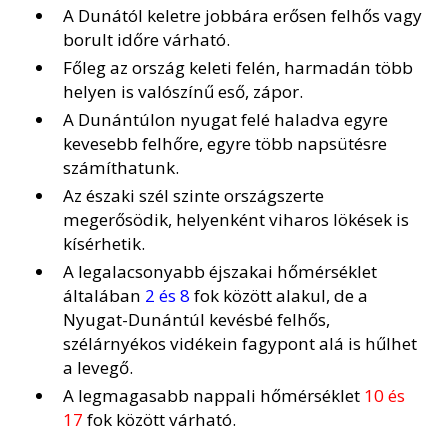
A Dunától keletre jobbára erősen felhős vagy
borult időre várható.
Főleg az ország keleti felén, harmadán több
helyen is valószínű eső, zápor.
A Dunántúlon nyugat felé haladva egyre
kevesebb felhőre, egyre több napsütésre
számíthatunk.
Az északi szél szinte országszerte
megerősödik, helyenként viharos lökések is
kísérhetik.
A legalacsonyabb éjszakai hőmérséklet
általában
2 és 8
fok között alakul, de a
Nyugat-Dunántúl kevésbé felhős,
szélárnyékos vidékein fagypont alá is hűlhet
a levegő.
A legmagasabb nappali hőmérséklet
10 és
17
fok között várható.