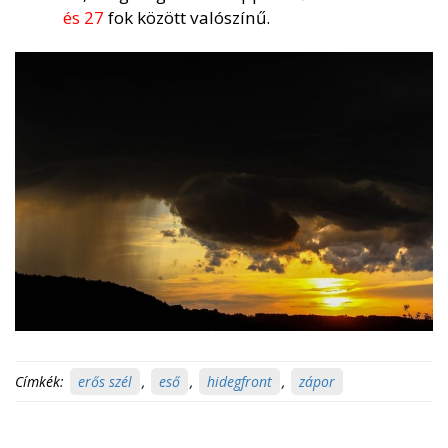
és 27
fok között valószínű.
Címkék:
erős szél
,
eső
,
hidegfront
,
zápor