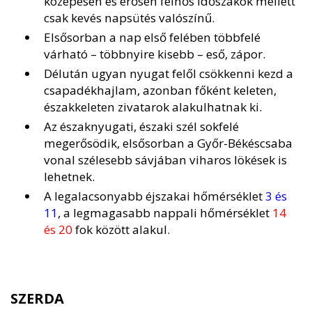
közepesen és erősen felhős időszakok mellett
csak kevés napsütés valószínű.
Elsősorban a nap első felében többfelé
várható – többnyire kisebb – eső, zápor.
Délután ugyan nyugat felől csökkenni kezd a
csapadékhajlam, azonban főként keleten,
északkeleten zivatarok alakulhatnak ki.
Az északnyugati, északi szél sokfelé
megerősödik, elsősorban a Győr-Békéscsaba
vonal szélesebb sávjában viharos lökések is
lehetnek.
A legalacsonyabb éjszakai hőmérséklet
3 és
11
, a legmagasabb nappali hőmérséklet
14
és 20
fok között alakul.
SZERDA