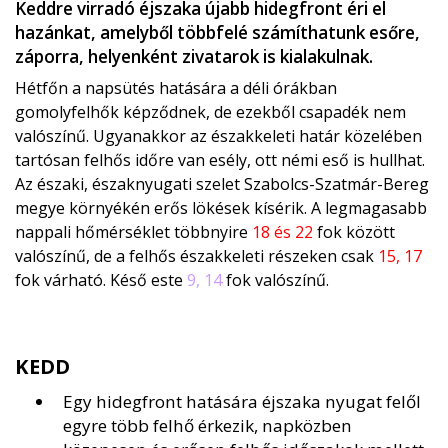
Keddre virradó éjszaka újabb hidegfront éri el
hazánkat, amelyből többfelé számíthatunk esőre,
záporra, helyenként zivatarok is kialakulnak.
Hétfőn a napsütés hatására a déli órákban
gomolyfelhők képződnek, de ezekből csapadék nem
valószínű. Ugyanakkor az északkeleti határ közelében
tartósan felhős időre van esély, ott némi eső is hullhat.
Az északi, északnyugati szelet Szabolcs-Szatmár-Bereg
megye környékén erős lökések kísérik. A legmagasabb
nappali hőmérséklet többnyire
18 és 22
fok között
valószínű, de a felhős északkeleti részeken csak
15, 17
fok várható. Késő este
9, 14
fok valószínű.
KEDD
Egy hidegfront hatására éjszaka nyugat felől
egyre több felhő érkezik, napközben