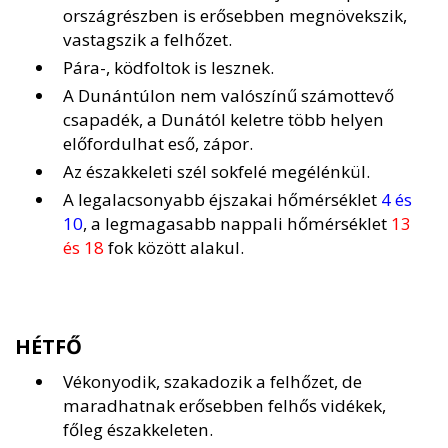
országrészben is erősebben megnövekszik,
vastagszik a felhőzet.
Pára-, ködfoltok is lesznek.
A Dunántúlon nem valószínű számottevő
csapadék, a Dunától keletre több helyen
előfordulhat eső, zápor.
Az északkeleti szél sokfelé megélénkül.
A legalacsonyabb éjszakai hőmérséklet
4 és
10
, a legmagasabb nappali hőmérséklet
13
és 18
fok között alakul.
HÉTFŐ
Vékonyodik, szakadozik a felhőzet, de
maradhatnak erősebben felhős vidékek,
főleg északkeleten.