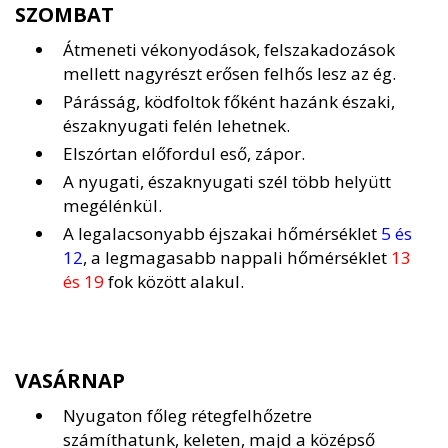
SZOMBAT
Átmeneti vékonyodások, felszakadozások
mellett nagyrészt erősen felhős lesz az ég.
Párásság, ködfoltok főként hazánk északi,
északnyugati felén lehetnek.
Elszórtan előfordul eső, zápor.
A nyugati, északnyugati szél több helyütt
megélénkül.
A legalacsonyabb éjszakai hőmérséklet
5 és
12
, a legmagasabb nappali hőmérséklet
13
és 19
fok között alakul.
VASÁRNAP
Nyugaton főleg rétegfelhőzetre
számíthatunk, keleten, majd a középső