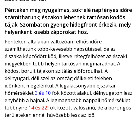
Pénteken még nyugalmas, sokfelé napfényes időre
számíthatunk; északon lehetnek tartósan ködös
tájak. Szombaton gyenge hidegfront érkezik, mely
helyenként kisebb záporokat hoz.
Pénteken általában változóan felhős időre
számíthatunk több-kevesebb napsütéssel, de az
éjszaka képződött köd, illetve rétegfelhőzet az északi
megyékben több helyen tartósan megmaradhat. A
ködös, borult tájakon szitálás előfordulhat. A
délnyugati, déli szél az ország délkeleti felében
időnként megélénkül. A legalacsonyabb éjszakai
hőmérséklet
3 és 10
fok között alakul, délnyugaton lesz
enyhébb a hajnal. A legmagasabb nappali hőmérséklet
többnyire
14 és 22
fok között valószínű, de a borongós
területeken ennél hűvösebb lesz az idő.