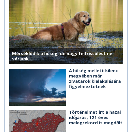
Mérséklődik a hőség, de nagy felfrissülést ne
várjunk
A hőség mellett kilenc
megyében már
zivatarok kialakulására
figyelmeztetnek
Történelmet írt a hazai
időjárás, 121 éves
melegrekord is megdőlt