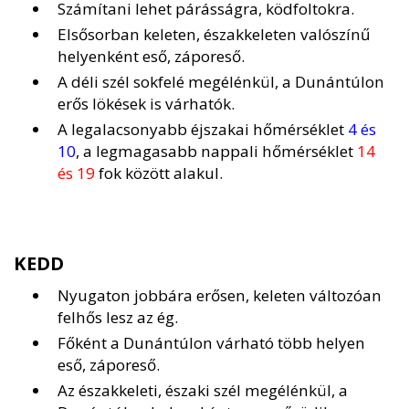
Számítani lehet párásságra, ködfoltokra.
Elsősorban keleten, északkeleten valószínű
helyenként eső, záporeső.
A déli szél sokfelé megélénkül, a Dunántúlon
erős lökések is várhatók.
A legalacsonyabb éjszakai hőmérséklet
4 és
10
, a legmagasabb nappali hőmérséklet
14
és 19
fok között alakul.
KEDD
Nyugaton jobbára erősen, keleten változóan
felhős lesz az ég.
Főként a Dunántúlon várható több helyen
eső, záporeső.
Az északkeleti, északi szél megélénkül, a