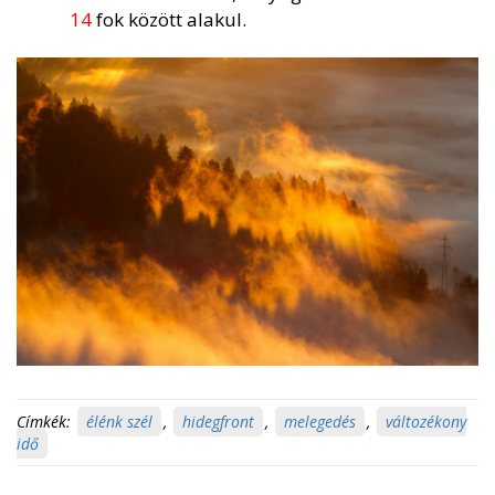
14
fok között alakul.
Címkék:
élénk szél
,
hidegfront
,
melegedés
,
változékony
idő