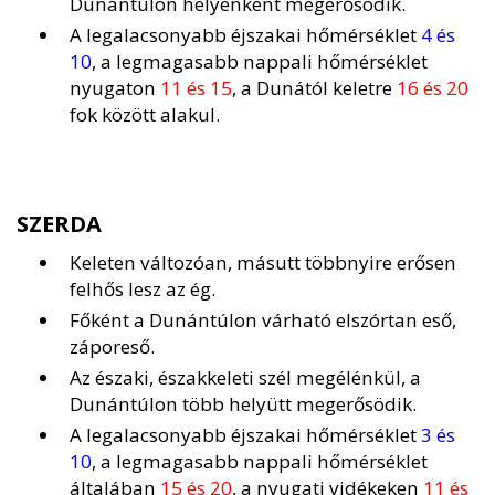
Dunántúlon helyenként megerősödik.
A legalacsonyabb éjszakai hőmérséklet
4 és
10
, a legmagasabb nappali hőmérséklet
nyugaton
11 és 15
, a Dunától keletre
16 és 20
fok között alakul.
SZERDA
Keleten változóan, másutt többnyire erősen
felhős lesz az ég.
Főként a Dunántúlon várható elszórtan eső,
záporeső.
Az északi, északkeleti szél megélénkül, a
Dunántúlon több helyütt megerősödik.
A legalacsonyabb éjszakai hőmérséklet
3 és
10
, a legmagasabb nappali hőmérséklet
általában
15 és 20
, a nyugati vidékeken
11 és