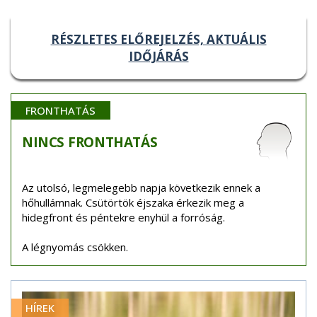
RÉSZLETES ELŐREJELZÉS, AKTUÁLIS
IDŐJÁRÁS
FRONTHATÁS
NINCS
FRONTHATÁS
Az utolsó, legmelegebb napja következik ennek a
hőhullámnak. Csütörtök éjszaka érkezik meg a
hidegfront és péntekre enyhül a forróság.
A légnyomás csökken.
HÍREK