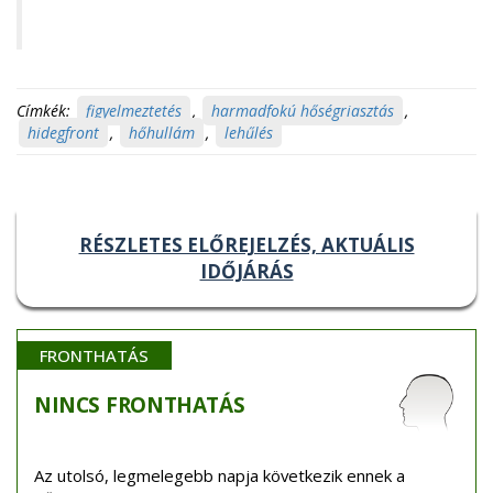
Címkék:
figyelmeztetés
,
harmadfokú hőségriasztás
,
hidegfront
,
hőhullám
,
lehűlés
RÉSZLETES ELŐREJELZÉS, AKTUÁLIS
IDŐJÁRÁS
FRONTHATÁS
NINCS
FRONTHATÁS
Az utolsó, legmelegebb napja következik ennek a