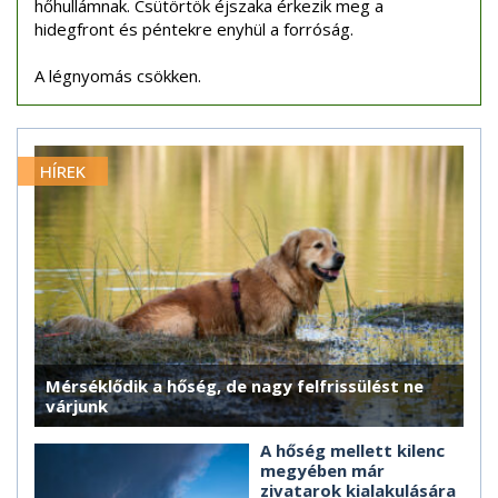
hőhullámnak. Csütörtök éjszaka érkezik meg a
hidegfront és péntekre enyhül a forróság.
A légnyomás csökken.
HÍREK
Mérséklődik a hőség, de nagy felfrissülést ne
várjunk
A hőség mellett kilenc
megyében már
zivatarok kialakulására