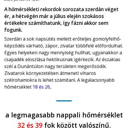
A hőmérsékleti rekordok sorozata szerdán véget
ér, a hétvégén már a július elején szokásos
értékekre számíthatunk, így fázni akkor sem
fogunk.
Szerdán a sok napsütés mellett erőteljes gomolyfelhő-
képződés várható, zápor, zivatar többfelé előfordulhat.
Egyes helyeken nagy mennyiség hullhat, ugyanakkor a
csapadék eloszlása hektikusnak ígérkezik. Az északias
szél a Dunántúlon nagy területen megerősödik.
Zivatarok környezetében átmeneti viharos
szélrohamokra is lehet számítani. A legalacsonyabb
hőmérséklet
18 és 26
,
a legmagasabb nappali hőmérséklet
32 és 39
fok között valószínű.