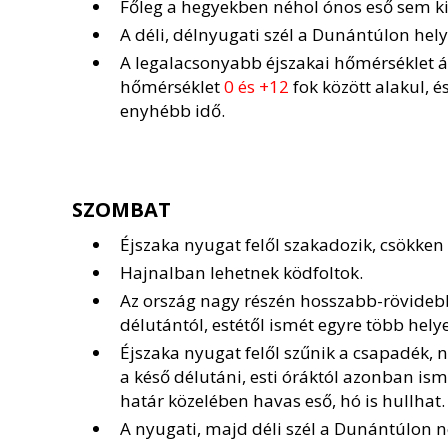
Főleg a hegyekben néhol ónos eső sem ki
A déli, délnyugati szél a Dunántúlon he
A legalacsonyabb éjszakai hőmérséklet 
hőmérséklet
0 és +12
fok között alakul, 
enyhébb idő.
SZOMBAT
Éjszaka nyugat felől szakadozik, csökken 
Hajnalban lehetnek ködfoltok.
Az ország nagy részén hosszabb-rövidebb
délutántól, estétől ismét egyre több hely
Éjszaka nyugat felől szűnik a csapadék
a késő délutáni, esti óráktól azonban ism
határ közelében havas eső, hó is hullhat.
A nyugati, majd déli szél a Dunántúlon 