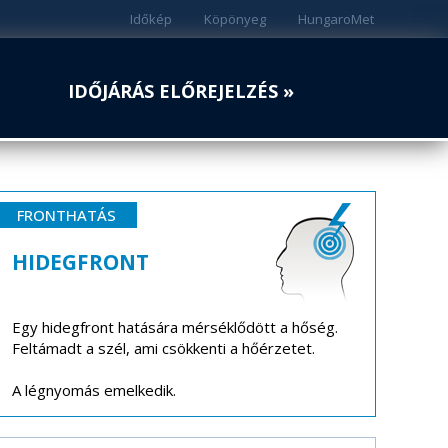
Időkép
Köpönyeg
HungaroMet
IDŐJÁRÁS ELŐREJELZÉS »
FRONTHATÁS
HIDEGFRONT
Egy hidegfront hatására mérséklődött a hőség.
Feltámadt a szél, ami csökkenti a hőérzetet.
A légnyomás emelkedik.