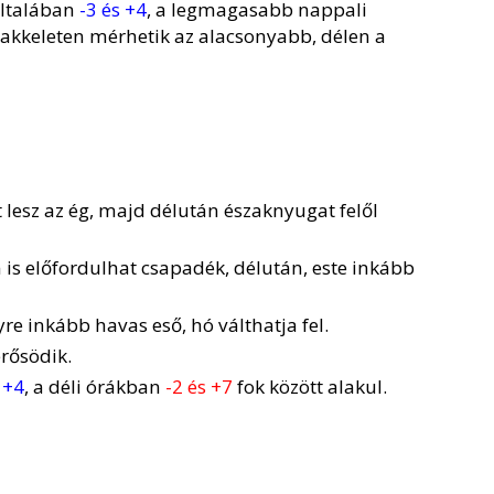
általában
-3 és +4
, a legmagasabb nappali
szakkeleten mérhetik az alacsonyabb, délen a
 lesz az ég, majd délután északnyugat felől
en is előfordulhat csapadék, délután, este inkább
yre inkább havas eső, hó válthatja fel.
erősödik.
 +4
, a déli órákban
-2 és +7
fok között alakul.