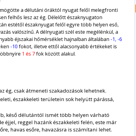
mögötte a délutáni óráktól nyugat felől melegfronti
sen felhős lesz az ég. Délelőtt északnyugaton
n estétől északnyugat felől egyre több helyen eső,
azás valószínű. A délnyugati szél este megélénkül, a
yabb éjszakai hőmérséklet hajnalban általában
-1, -6
yeken
-10
fokot, illetve ettől alacsonyabb értékeket is
többnyire
1 és 7
fok között alakul.
 az ég, csak átmeneti szakadozások lehetnek.
leti, északkeleti területein sok helyütt párássá,
bb, késő délutántól ismét több helyen várható
e éjjel, reggel hazánk északkeleti felén, este már
őre, havas esőre, havazásra is számítani lehet.