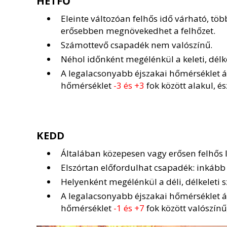
HÉTFŐ
Eleinte változóan felhős idő várható, tö
erősebben megnövekedhet a felhőzet.
Számottevő csapadék nem valószínű.
Néhol időnként megélénkül a keleti, délkel
A legalacsonyabb éjszakai hőmérséklet 
hőmérséklet
-3 és +3
fok között alakul, é
KEDD
Általában közepesen vagy erősen felhős l
Elszórtan előfordulhat csapadék: inkább e
Helyenként megélénkül a déli, délkeleti s
A legalacsonyabb éjszakai hőmérséklet 
hőmérséklet
-1 és +7
fok között valószínű