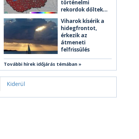
történelmi
rekordok dőltek
meg csütörtökön
Viharok kísérik a
hidegfrontot,
érkezik az
átmeneti
felfrissülés
További hírek időjárás témában
Kiderül