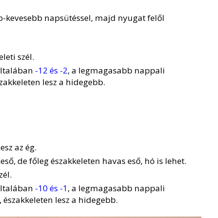
bb-kevesebb napsütéssel, majd nyugat felől
eti szél.
általában
-12 és -2
, a legmagasabb nappali
szakkeleten lesz a hidegebb.
esz az ég.
ső, de főleg északkeleten havas eső, hó is lehet.
zél.
általában
-10 és -1
, a legmagasabb nappali
, északkeleten lesz a hidegebb.