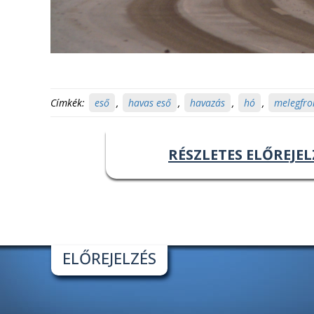
Címkék:
eső
,
havas eső
,
havazás
,
hó
,
melegfro
RÉSZLETES ELŐREJEL
ELŐREJELZÉS