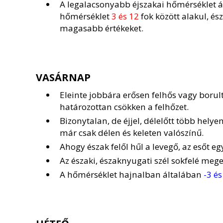
A legalacsonyabb éjszakai hőmérséklet 
hőmérséklet
3 és 12
fok között alakul, é
magasabb értékeket.
VASÁRNAP
Eleinte jobbára erősen felhős vagy borult
határozottan csökken a felhőzet.
Bizonytalan, de éjjel, délelőtt több hely
már csak délen és keleten valószínű.
Ahogy észak felől hűl a levegő, az esőt eg
Az északi, északnyugati szél sokfelé meg
A hőmérséklet hajnalban általában
-3 és