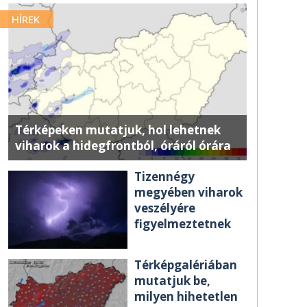
HÍREK
Térképeken mutatjuk, hol lehetnek
viharok a hidegfrontból, óráról órára
Tizennégy
megyében viharok
veszélyére
figyelmeztetnek
Térképgalériában
mutatjuk be,
milyen hihetetlen