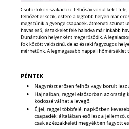
Csütörtökön szakadozó felhősáv vonul kelet felé, 
felhőzet érkezik, estére a legtöbb helyen már erő
megszűnik a gyenge csapadék, átmeneti szünet utá
havas eső, északkelet felé haladva már inkább hav
Dunántúlon helyenként megerősödik. A legalacson
fok között valószínű, de az északi fagyzugos hel
mérhetünk. A legmagasabb nappali hőmérséklet 
PÉNTEK
Nagyrészt erősen felhős vagy borult lesz
Hajnalban, reggel elsősorban az ország ke
ködössé válhat a levegő.
Éjjel, reggel többfelé, napközben kevese
csapadék: általában eső lesz a jellemző, d
csak az északkeleti megyékben fagyott es