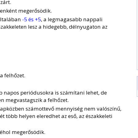
zárt.
lyenként megerősödik.
általában
-5 és +5
, a legmagasabb nappali
északkeleten lesz a hidegebb, délnyugaton az
a felhőzet.
 napos periódusokra is számítani lehet, de
en megvastagszik a felhőzet.
, napközben számottevő mennyiség nem valószínű,
ét több helyen eleredhet az eső, az északkeleti
néhol megerősödik.