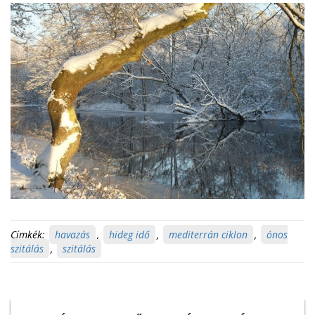
Címkék:
havazás
,
hideg idő
,
mediterrán ciklon
,
ónos
szitálás
,
szitálás