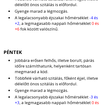
délelőtt ónos szitálás is előfordul.
Gyenge marad a légmozgás.
A legalacsonyabb éjszakai hőmérséklet
-4 és
+2
, a legmagasabb nappali hőmérséklet
0 és
+6
fok között valószínű.
PÉNTEK
Jobbára erősen felhős, illetve borult, párás
időre számíthatunk, helyenként tartósan
megmarad a köd.
Többfelé várható szitálás, főként éjjel, illetve
délelőtt ónos szitálás is előfordul.
Gyenge marad a légmozgás.
A legalacsonyabb éjszakai hőmérséklet
-3 és
+3
, a legmagasabb nappali hőmérséklet
0 és