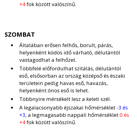
+4
fok között valószínű.
SZOMBAT
Általában erősen felhős, borult, párás,
helyenként ködös idő várható, délutántól
vastagodhat a felhőzet.
Többfelé előfordulhat szitálás, délutántól
eső, elsősorban az ország középső és északi
területein pedig havas eső, havazás,
helyenként ónos eső is lehet.
Többnyire mérsékelt lesz a keleti szél.
A legalacsonyabb éjszakai hőmérséklet
-3 és
+3
, a legmagasabb nappali hőmérséklet
0 és
+4
fok között valószínű.