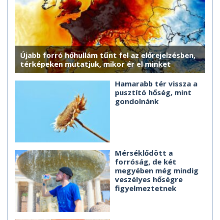
Újabb forró hőhullám tűnt fel az előrejelzésben,
térképeken mutatjuk, mikor ér el minket
Hamarabb tér vissza a
pusztító hőség, mint
gondolnánk
Mérséklődött a
forróság, de két
megyében még mindig
veszélyes hőségre
figyelmeztetnek