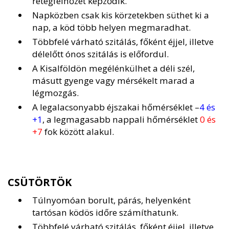
rétegfelhőzet képződik.
Napközben csak kis körzetekben süthet ki a
nap, a köd több helyen megmaradhat.
Többfelé várható szitálás, főként éjjel, illetve
délelőtt ónos szitálás is előfordul.
A Kisalföldön megélénkülhet a déli szél,
másutt gyenge vagy mérsékelt marad a
légmozgás.
A legalacsonyabb éjszakai hőmérséklet –
4 és
+1
, a legmagasabb nappali hőmérséklet
0 és
+7
fok között alakul.
CSÜTÖRTÖK
Túlnyomóan borult, párás, helyenként
tartósan ködös időre számíthatunk.
Többfelé várható szitálás, főként éjjel, illetve