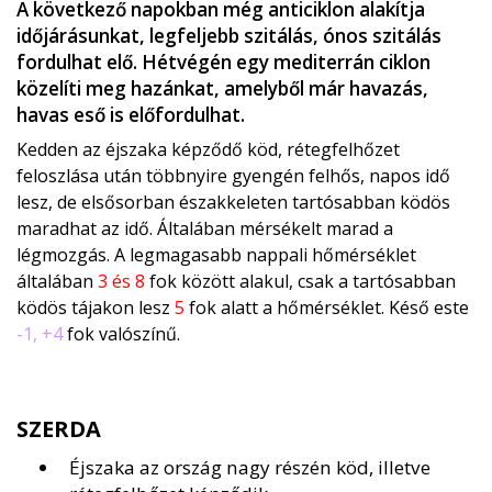
A következő napokban még anticiklon alakítja
időjárásunkat, legfeljebb szitálás, ónos szitálás
fordulhat elő. Hétvégén egy mediterrán ciklon
közelíti meg hazánkat, amelyből már havazás,
havas eső is előfordulhat.
Kedden az éjszaka képződő köd, rétegfelhőzet
feloszlása után többnyire gyengén felhős, napos idő
lesz, de elsősorban északkeleten tartósabban ködös
maradhat az idő. Általában mérsékelt marad a
légmozgás. A legmagasabb nappali hőmérséklet
általában
3 és 8
fok között alakul, csak a tartósabban
ködös tájakon lesz
5
fok alatt a hőmérséklet. Késő este
-1, +4
fok valószínű.
SZERDA
Éjszaka az ország nagy részén köd, illetve