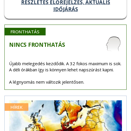
RÉSZLETES ELŐREJELZÉS, AKTUÁLIS
IDŐJÁRÁS
FRONTHATÁS
NINCS
FRONTHATÁS
Újabb melegedés kezdődik. A 32 fokos maximum is sok.
A déli órákban így is könnyen lehet napszúrást kapni.
A légnyomás nem változik jelentősen.
HÍREK