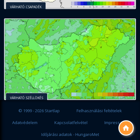
VÁRHATÓ CSAPADÉK
VÁRHATÓ SZÉLLÖKÉS
© 1999 - 2026 Startlap
Felhasználási feltételek
Adatvédelem
Kapcsolatfelvétel
Impresszum

Időjárási adatok - HungaroMet