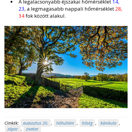
A legalacsonyabb éjszakai hőmérséklet
14,
23
, a legmagasabb nappali hőmérséklet
28,
34
fok között alakul.
Címkék:
augusztus 20.
,
hőhullám
,
hőség
,
kánikula
,
zápor
,
zivatar