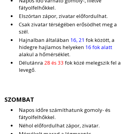
Napos idő várható gomoly-, illetve
fátyolfelhőkkel.
Elszórtan zápor, zivatar előfordulhat.
Csak zivatar térségében erősödhet meg a
szél.
Hajnalban általában
16, 21
fok között, a
hidegre hajlamos helyeken
16 fok alatt
alakul a hőmérséklet.
Délutánra
28 és 33
fok közé melegszik fel a
levegő.
SZOMBAT
Napos időre számíthatunk gomoly- és
fátyolfelhőkkel.
Néhol előfordulhat zápor, zivatar.
Mérsékelt marad a légmozgás.