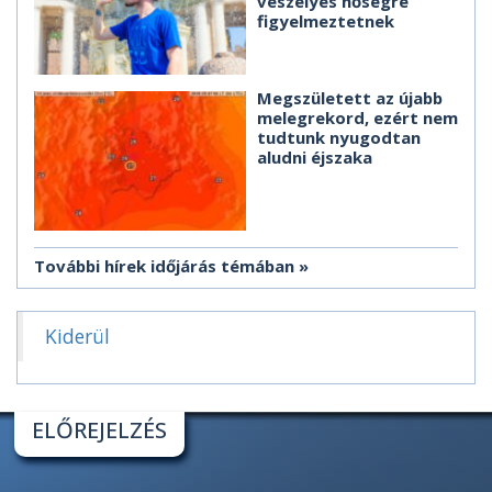
veszélyes hőségre
figyelmeztetnek
Megszületett az újabb
melegrekord, ezért nem
tudtunk nyugodtan
aludni éjszaka
További hírek időjárás témában
Kiderül
ELŐREJELZÉS