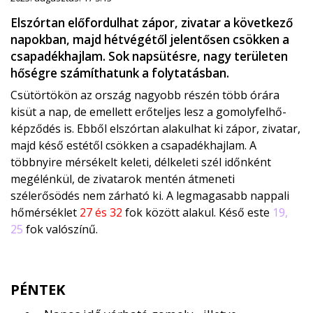
Elszórtan előfordulhat zápor, zivatar a következő
napokban, majd hétvégétől jelentősen csökken a
csapadékhajlam. Sok napsütésre, nagy területen
hőségre számíthatunk a folytatásban.
Csütörtökön az ország nagyobb részén több órára
kisüt a nap, de emellett erőteljes lesz a gomolyfelhő-
képződés is. Ebből elszórtan alakulhat ki zápor, zivatar,
majd késő estétől csökken a csapadékhajlam. A
többnyire mérsékelt keleti, délkeleti szél időnként
megélénkül, de zivatarok mentén átmeneti
szélerősödés nem zárható ki. A legmagasabb nappali
hőmérséklet
27 és 32
fok között alakul. Késő este
19,
25
fok valószínű.
PÉNTEK