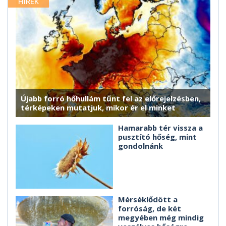
HÍREK
Újabb forró hőhullám tűnt fel az előrejelzésben,
térképeken mutatjuk, mikor ér el minket
Hamarabb tér vissza a
pusztító hőség, mint
gondolnánk
Mérséklődött a
forróság, de két
megyében még mindig