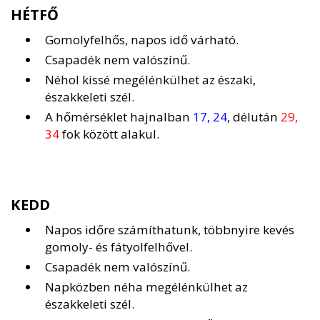
HÉTFŐ
Gomolyfelhős, napos idő várható.
Csapadék nem valószínű.
Néhol kissé megélénkülhet az északi,
északkeleti szél.
A hőmérséklet hajnalban
17, 24
, délután
29,
34
fok között alakul.
KEDD
Napos időre számíthatunk, többnyire kevés
gomoly- és fátyolfelhővel.
Csapadék nem valószínű.
Napközben néha megélénkülhet az
északkeleti szél.