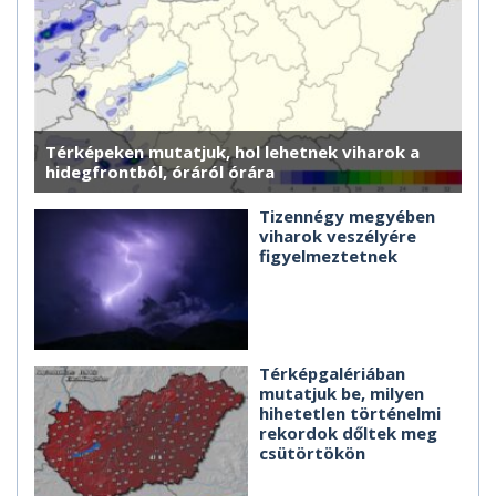
Térképeken mutatjuk, hol lehetnek viharok a
hidegfrontból, óráról órára
Tizennégy megyében
viharok veszélyére
figyelmeztetnek
Térképgalériában
mutatjuk be, milyen
hihetetlen történelmi
rekordok dőltek meg
csütörtökön