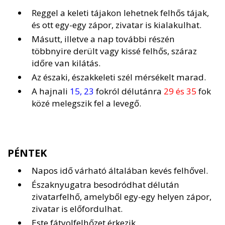
Reggel a keleti tájakon lehetnek felhős tájak,
és ott egy-egy zápor, zivatar is kialakulhat.
Másutt, illetve a nap további részén
többnyire derült vagy kissé felhős, száraz
időre van kilátás.
Az északi, északkeleti szél mérsékelt marad.
A hajnali
15, 23
fokról délutánra
29 és 35
fok
közé melegszik fel a levegő.
PÉNTEK
Napos idő várható általában kevés felhővel.
Északnyugatra besodródhat délután
zivatarfelhő, amelyből egy-egy helyen zápor,
zivatar is előfordulhat.
Este fátyolfelhőzet érkezik.