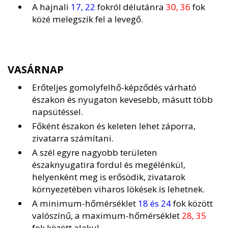
A hajnali
17, 22
fokról délutánra
30, 36
fok
közé melegszik fel a levegő.
VASÁRNAP
Erőteljes gomolyfelhő-képződés várható
északon és nyugaton kevesebb, másutt több
napsütéssel.
Főként északon és keleten lehet záporra,
zivatarra számítani.
A szél egyre nagyobb területen
északnyugatira fordul és megélénkül,
helyenként meg is erősödik, zivatarok
környezetében viharos lökések is lehetnek.
A minimum-hőmérséklet
18 és 24
fok között
valószínű, a maximum-hőmérséklet
28, 35
fok között alakul.