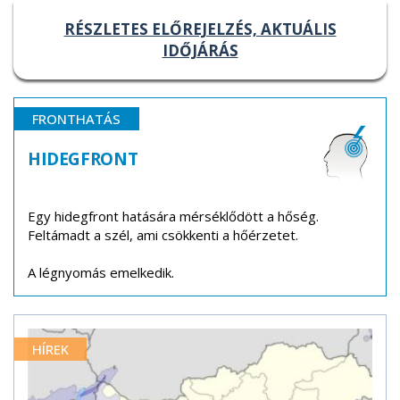
RÉSZLETES ELŐREJELZÉS, AKTUÁLIS
IDŐJÁRÁS
FRONTHATÁS
HIDEGFRONT
Egy hidegfront hatására mérséklődött a hőség.
Feltámadt a szél, ami csökkenti a hőérzetet.
A légnyomás emelkedik.
HÍREK