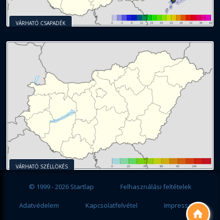
VÁRHATÓ CSAPADÉK
VÁRHATÓ SZÉLLÖKÉS
© 1999 - 2026 Startlap
Felhasználási feltételek
Adatvédelem
Kapcsolatfelvétel
Impresszum
