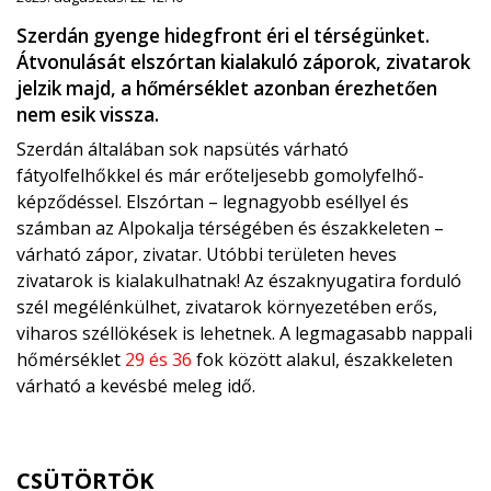
Szerdán gyenge hidegfront éri el térségünket.
Átvonulását elszórtan kialakuló záporok, zivatarok
jelzik majd, a hőmérséklet azonban érezhetően
nem esik vissza.
Szerdán általában sok napsütés várható
fátyolfelhőkkel és már erőteljesebb gomolyfelhő-
képződéssel. Elszórtan – legnagyobb eséllyel és
számban az Alpokalja térségében és északkeleten –
várható zápor, zivatar. Utóbbi területen heves
zivatarok is kialakulhatnak! Az északnyugatira forduló
szél megélénkülhet, zivatarok környezetében erős,
viharos széllökések is lehetnek. A legmagasabb nappali
hőmérséklet
29 és 36
fok között alakul, északkeleten
várható a kevésbé meleg idő.
CSÜTÖRTÖK