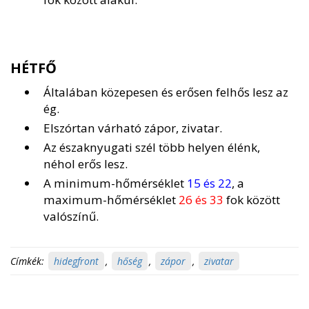
HÉTFŐ
Általában közepesen és erősen felhős lesz az
ég.
Elszórtan várható zápor, zivatar.
Az északnyugati szél több helyen élénk,
néhol erős lesz.
A minimum-hőmérséklet
15 és 22
, a
maximum-hőmérséklet
26 és 33
fok között
valószínű.
Címkék:
hidegfront
,
hőség
,
zápor
,
zivatar