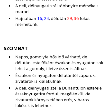
A déli, délnyugati szél többnyire mérsékelt
marad.
Hajnalban
16, 24
, délután
29, 36
fokot
mérhetünk.
SZOMBAT
Napos, gomolyfelhős idő várható, de
délután, este főként északon és nyugaton sok
lehet a gomoly, illetve össze is állnak.
Északon és nyugaton délutántól záporok,
zivatarok is kialakulnak.
A déli, délnyugati szél a Dunántúlon estefelé
északnyugatira fordul, megélénkül, de
zivatarok környezetében erős, viharos
lökések is lehetnek.