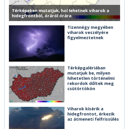
Térképeken mutatjuk, hol lehetnek viharok a
hidegfrontból, óráról órára
Tizennégy megyében
viharok veszélyére
figyelmeztetnek
Térképgalériában
mutatjuk be, milyen
hihetetlen történelmi
rekordok dőltek meg
csütörtökön
Viharok kísérik a
hidegfrontot, érkezik
az átmeneti felfrissülés