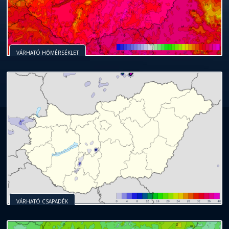
VÁRHATÓ HŐMÉRSÉKLET
VÁRHATÓ CSAPADÉK