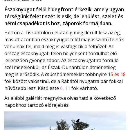
Északnyugat felől hidegfront érkezik, amely ugyan
térségünk felett szét is esik, de lehűlést, szelet és
némi csapadékot is hoz, záporok formájában.
Hétfőn a Tiszántúlon délutánig még derült lesz az ég,
másutt azonban északnyugat felől magasszintű felhők
vonulnak fel, majd meg is vastagszik a felhőzet. Az
ország északnyugati felén helyenként fordulhat elő
jellemzően gyenge zápor. Az északnyugatira forduló
szél megélénkül, az Észak-Dunántúlon átmenetileg
meg is erősödik. A csúcshőmérséklet többnyire
15 és 18
fok között valószínű, de a Rábától nyugatra pár fokkal
hűvösebb lesz. Késő este
6, 11
fok várható.
Az alábbi galériát megnyitva olvasható a következő
napokhoz tartozó előrejelzés: