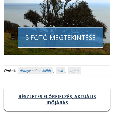
5 FOTÓ MEGTEKINTÉSE
Címkék:
átlagosnál enyhébb
,
eső
,
zápor
RÉSZLETES ELŐREJELZÉS, AKTUÁLIS
IDŐJÁRÁS