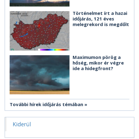
Történelmet írt a hazai
időjárás, 121 éves
melegrekord is megdőlt
Maximumon pörög a
hőség, mikor ér végre
ide a hidegfront?
További hírek időjárás témában
Kiderül