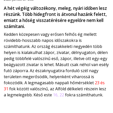
A hét végéig változékony, meleg, nyári időben lesz
részünk. Több hidegfront is átvonul hazánk felett,
emiatt a hőség visszatérésére egyelőre nem kell
számítani.
Kedden közepesen vagy erősen felhős ég mellett
rövidebb-hosszabb napos időszakokra is
számíthatunk. Az ország északkeleti negyedén több
helyen is kialakulhat zápor, zivatar, délnyugaton, délen
pedig többfelé valószínű eső, zápor, illetve ott egy-egy
beágyazott zivatar is lehet. Másutt csak néhol van esély
futó záporra. Az északnyugatira forduló szél nagy
területen megerősödik, helyenként viharossá is
fokozódik. A legmagasabb nappali hőmérséklet
23 és
31
fok között valószínű, az Alföld délkeleti részein lesz
a legmelegebb. Késő este
16, 22
fokra számíthatunk.