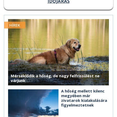
IDŐJÁRÁS
HÍREK
Mérséklődik a hőség, de nagy felfrissülést ne
várjunk
A hőség mellett kilenc
megyében már
zivatarok kialakulására
figyelmeztetnek