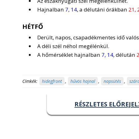
Az északnyugati szél megélénkülhet.
Hajnalban
7, 14
, a délutáni órákban
21, 
HÉTFŐ
Derült, napos, csapadékmentes idő valós
A déli szél néhol megélénkül.
A hőmérséklet hajnalban
7, 14
, délután
2
Címkék:
hidegfront
,
hűvös hajnal
,
napsütés
,
szár
RÉSZLETES ELŐREJEL