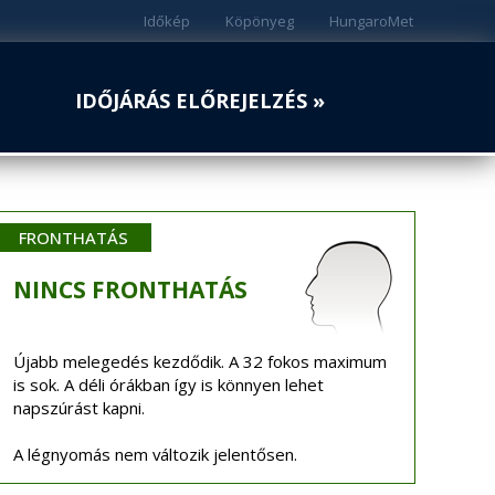
Időkép
Köpönyeg
HungaroMet
IDŐJÁRÁS ELŐREJELZÉS »
FRONTHATÁS
NINCS
FRONTHATÁS
Újabb melegedés kezdődik. A 32 fokos maximum
is sok. A déli órákban így is könnyen lehet
napszúrást kapni.
A légnyomás nem változik jelentősen.