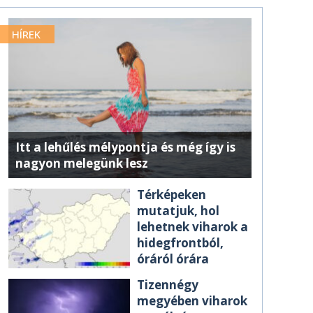
HÍREK
Itt a lehűlés mélypontja és még így is
nagyon melegünk lesz
Térképeken
mutatjuk, hol
lehetnek viharok a
hidegfrontból,
óráról órára
Tizennégy
megyében viharok