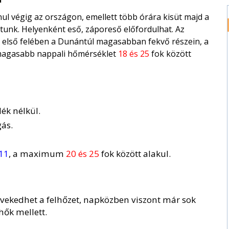
ul végig az országon, emellett több órára kisüt majd a
tunk. Helyenként eső, záporeső előfordulhat. Az
ap első felében a Dunántúl magasabban fekvő részein, a
egmagasabb nappali hőmérséklet
18 és 25
fok között
ék nélkül.
ás.
 11
, a maximum
20 és 25
fok között alakul.
vekedhet a felhőzet, napközben viszont már sok
ők mellett.