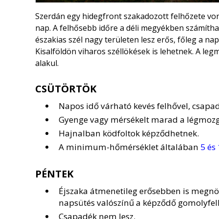
Szerdán egy hidegfront szakadozott felhőzete von
nap. A felhősebb időre a déli megyékben számítha
északias szél nagy területen lesz erős, főleg a n
Kisalföldön viharos széllökések is lehetnek. A l
alakul.
CSÜTÖRTÖK
Napos idő várható kevés felhővel, csapad
Gyenge vagy mérsékelt marad a légmozg
Hajnalban ködfoltok képződhetnek.
A minimum-hőmérséklet általában
5 és
PÉNTEK
Éjszaka átmenetileg erősebben is megnö
napsütés valószínű a képződő gomolyfelh
Csapadék nem lesz.