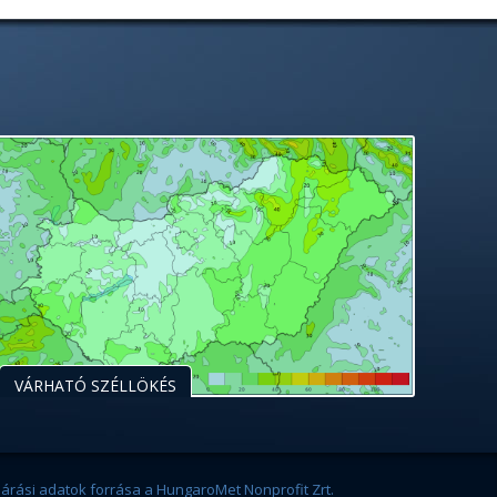
VÁRHATÓ SZÉLLÖKÉS
járási adatok forrása a HungaroMet Nonprofit Zrt.