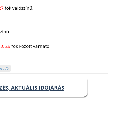
27
fok valószínű.
zínű.
3, 29
fok között várható.
az idő
ZÉS, AKTUÁLIS IDŐJÁRÁS