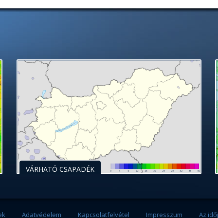
VÁRHATÓ CSAPADÉK
ek
Adatvédelem
Kapcsolatfelvétel
Impresszum
Az idő