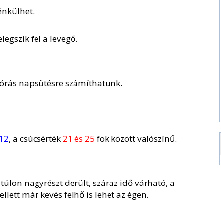
énkülhet.
legszik fel a levegő.
bbórás napsütésre számíthatunk.
 12
, a csúcsérték
21 és 25
fok között valószínű.
túlon nagyrészt derült, száraz idő várható, a
llett már kevés felhő is lehet az égen.