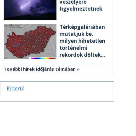
veszélyére
figyelmeztetnek
Térképgalériában
mutatjuk be,
milyen hihetetlen
történelmi
rekordok dőltek
meg csütörtökön
További hírek időjárás témában
Kiderül