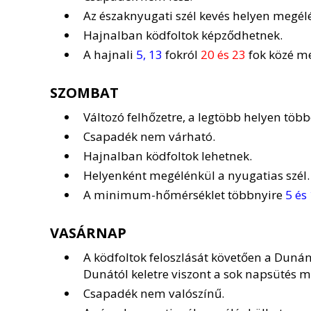
Az északnyugati szél kevés helyen megél
Hajnalban ködfoltok képződhetnek.
A hajnali
5, 13
fokról
20 és 23
fok közé me
SZOMBAT
Változó felhőzetre, a legtöbb helyen tö
Csapadék nem várható.
Hajnalban ködfoltok lehetnek.
Helyenként megélénkül a nyugatias szél.
A minimum-hőmérséklet többnyire
5 és
VASÁRNAP
A ködfoltok feloszlását követően a Dunán
Dunától keletre viszont a sok napsütés me
Csapadék nem valószínű.