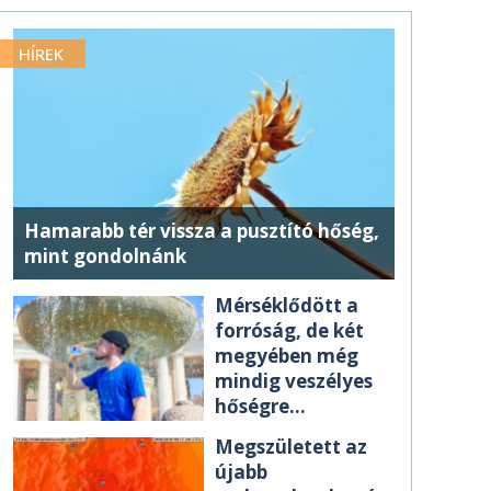
HÍREK
Hamarabb tér vissza a pusztító hőség,
mint gondolnánk
Mérséklődött a
forróság, de két
megyében még
mindig veszélyes
hőségre
figyelmeztetnek
Megszületett az
újabb