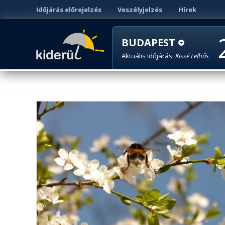
Időjárás előrejelzés
Veszélyjelzés
Hírek
BUDAPEST
Aktuális Időjárás:
Kissé Felhős