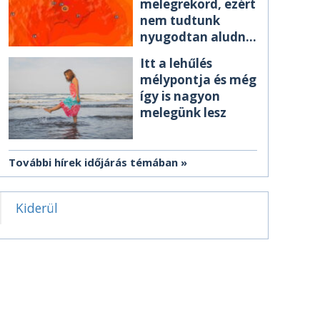
melegrekord, ezért
nem tudtunk
nyugodtan aludni
éjszaka
Itt a lehűlés
mélypontja és még
így is nagyon
melegünk lesz
További hírek időjárás témában
Kiderül