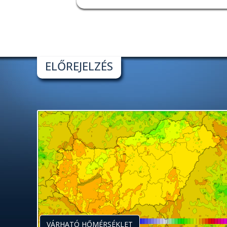
ELŐREJELZÉS
VÁRHATÓ HŐMÉRSÉKLET