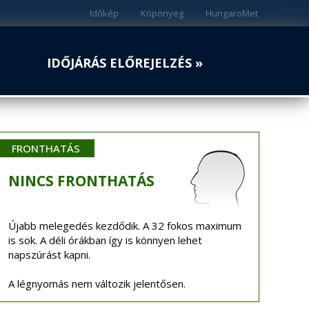
Időkép
Köpönyeg
HungaroMet
IDŐJÁRÁS ELŐREJELZÉS »
FRONTHATÁS
NINCS
FRONTHATÁS
Újabb melegedés kezdődik. A 32 fokos maximum
is sok. A déli órákban így is könnyen lehet
napszúrást kapni.
A légnyomás nem változik jelentősen.