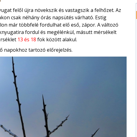
gat felől újra növekszik és vastagszik a felhőzet. Az
akon csak néhány órás napsütés várható. Estig
on már többfelé fordulhat elő eső, zápor. A változó
aknyugatira fordul és megélénkül, másutt mérsékelt
rséklet
13 és 18
fok között alakul.
ő napokhoz tartozó előrejelzés.