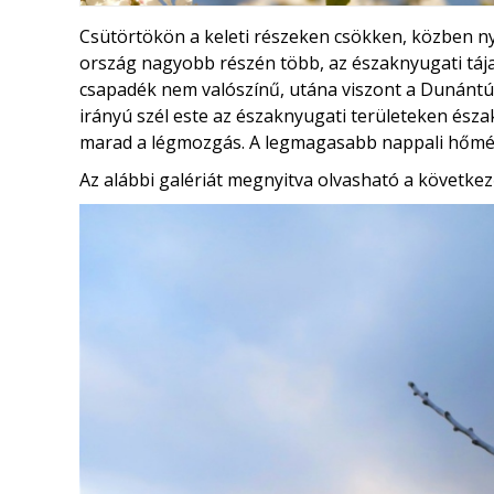
Csütörtökön a keleti részeken csökken, közben nyu
ország nagyobb részén több, az északnyugati táj
csapadék nem valószínű, utána viszont a Dunántúl
irányú szél este az északnyugati területeken ész
marad a légmozgás. A legmagasabb nappali hőmé
Az alábbi galériát megnyitva olvasható a következ