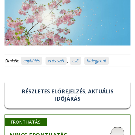
Címkék:
enyhülés
,
erős szél
,
eső
,
hidegfront
RÉSZLETES ELŐREJELZÉS, AKTUÁLIS
IDŐJÁRÁS
FRONTHATÁS