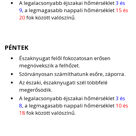
A legalacsonyabb éjszakai hőmérséklet
3 és
9
, a legmagasabb nappali hőmérséklet
15 és
20
fok között valószínű.
PÉNTEK
Északnyugat felől fokozatosan erősen
megnövekszik a felhőzet.
Szórványosan számíthatunk esőre, záporra.
Az északi, északnyugati szél többfelé
megerősödik.
A legalacsonyabb éjszakai hőmérséklet
3 és
8
, a legmagasabb nappali hőmérséklet
10 és
18
fok között valószínű.