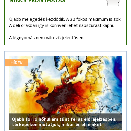
NINCS
FRONTHATÁS
Újabb melegedés kezdődik. A 32 fokos maximum is sok.
A déli órákban így is könnyen lehet napszúrást kapni.
A légnyomás nem változik jelentősen.
HÍREK
Újabb forró hőhullám tűnt fel az előrejelzésben,
térképeken mutatjuk, mikor ér el minket