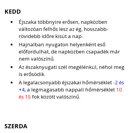
KEDD
Éjszaka többnyire erősen, napközben
változóan felhős lesz az ég, hosszabb-
rövidebb időre kisüt a nap.
Hajnalban nyugaton helyenként eső
előfordulhat, de napközben csapadék már
nem valószínű.
Az északnyugati szél megélénkül, néhol meg
is erősödik.
A legalacsonyabb éjszakai hőmérséklet
-2 és
+4
, a legmagasabb nappali hőmérséklet
10
és 15
fok között valószínű.
SZERDA