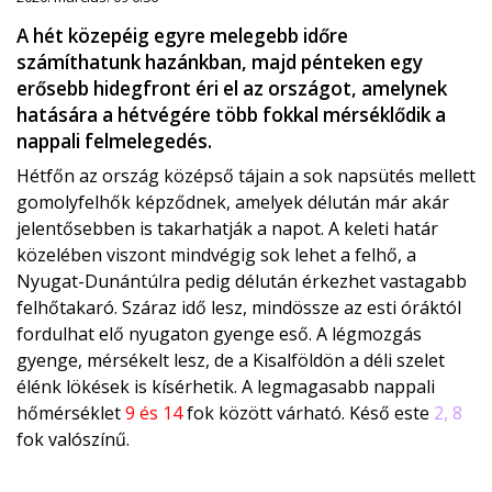
A hét közepéig egyre melegebb időre
számíthatunk hazánkban, majd pénteken egy
erősebb hidegfront éri el az országot, amelynek
hatására a hétvégére több fokkal mérséklődik a
nappali felmelegedés.
Hétfőn az ország középső tájain a sok napsütés mellett
gomolyfelhők képződnek, amelyek délután már akár
jelentősebben is takarhatják a napot. A keleti határ
közelében viszont mindvégig sok lehet a felhő, a
Nyugat-Dunántúlra pedig délután érkezhet vastagabb
felhőtakaró. Száraz idő lesz, mindössze az esti óráktól
fordulhat elő nyugaton gyenge eső. A légmozgás
gyenge, mérsékelt lesz, de a Kisalföldön a déli szelet
élénk lökések is kísérhetik. A legmagasabb nappali
hőmérséklet
9 és 14
fok között várható. Késő este
2, 8
fok valószínű.