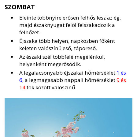
SZOMBAT
Eleinte többnyire erősen felhős lesz az ég,
majd északnyugat felől felszakadozik a
felhőzet.
Éjszaka több helyen, napközben főként
keleten valószínű eső, záporeső.
Az északi szél többfelé megélénkül,
helyenként megerősödik.
A legalacsonyabb éjszakai hőmérséklet
1 és
6
, a legmagasabb nappali hőmérséklet
9 és
14
fok között valószínű.