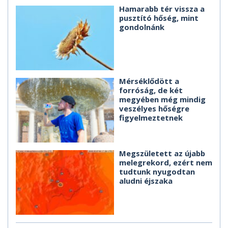
Hamarabb tér vissza a
pusztító hőség, mint
gondolnánk
Mérséklődött a
forróság, de két
megyében még mindig
veszélyes hőségre
figyelmeztetnek
Megszületett az újabb
melegrekord, ezért nem
tudtunk nyugodtan
aludni éjszaka