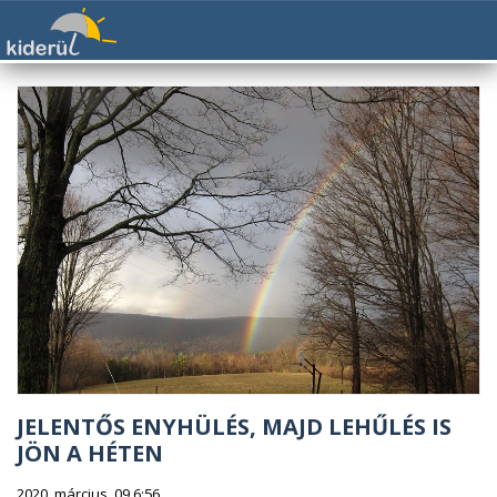
JELENTŐS ENYHÜLÉS, MAJD LEHŰLÉS IS
JÖN A HÉTEN
2020. március. 09 6:56