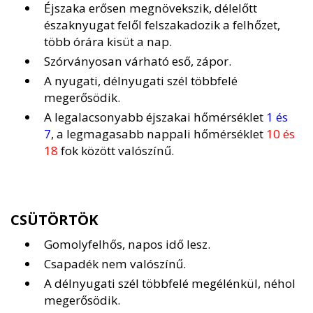
Éjszaka erősen megnövekszik, délelőtt
északnyugat felől felszakadozik a felhőzet,
több órára kisüt a nap.
Szórványosan várható eső, zápor.
A nyugati, délnyugati szél többfelé
megerősödik.
A legalacsonyabb éjszakai hőmérséklet
1 és
7
, a legmagasabb nappali hőmérséklet
10 és
18
fok között valószínű.
CSÜTÖRTÖK
Gomolyfelhős, napos idő lesz.
Csapadék nem valószínű.
A délnyugati szél többfelé megélénkül, néhol
megerősödik.