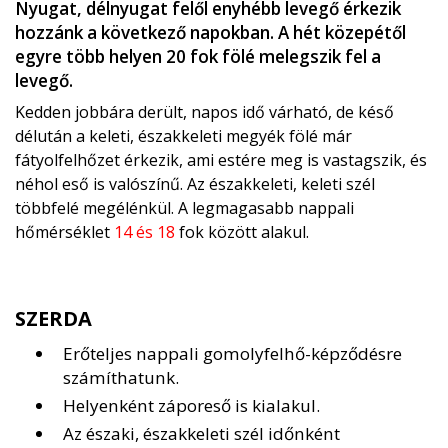
Nyugat, délnyugat felől enyhébb levegő érkezik
hozzánk a következő napokban. A hét közepétől
egyre több helyen 20 fok fölé melegszik fel a
levegő.
Kedden jobbára derült, napos idő várható, de késő
délután a keleti, északkeleti megyék fölé már
fátyolfelhőzet érkezik, ami estére meg is vastagszik, és
néhol eső is valószínű. Az északkeleti, keleti szél
többfelé megélénkül. A legmagasabb nappali
hőmérséklet
14 és 18
fok között alakul.
SZERDA
Erőteljes nappali gomolyfelhő-képződésre
számíthatunk.
Helyenként záporeső is kialakul.
Az északi, északkeleti szél időnként