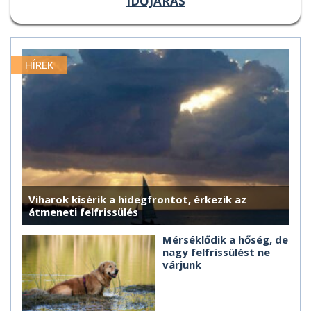
IDŐJÁRÁS
HÍREK
Viharok kísérik a hidegfrontot, érkezik az
átmeneti felfrissülés
Mérséklődik a hőség, de
nagy felfrissülést ne
várjunk