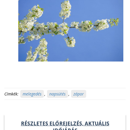
Címkék:
melegedés
,
napsütés
,
zápor
RÉSZLETES ELŐREJELZÉS, AKTUÁLIS