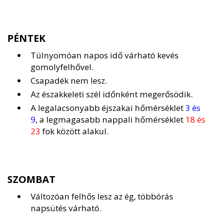
PÉNTEK
Túlnyomóan napos idő várható kevés
gomolyfelhővel.
Csapadék nem lesz.
Az északkeleti szél időnként megerősödik.
A legalacsonyabb éjszakai hőmérséklet
3 és
9
, a legmagasabb nappali hőmérséklet
18 és
23
fok között alakul.
SZOMBAT
Változóan felhős lesz az ég, többórás
napsütés várható.