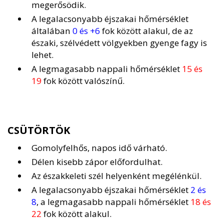
megerősödik.
A legalacsonyabb éjszakai hőmérséklet
általában
0 és +6
fok között alakul, de az
északi, szélvédett völgyekben gyenge fagy is
lehet.
A legmagasabb nappali hőmérséklet
15 és
19
fok között valószínű.
CSÜTÖRTÖK
Gomolyfelhős, napos idő várható.
Délen kisebb zápor előfordulhat.
Az északkeleti szél helyenként megélénkül.
A legalacsonyabb éjszakai hőmérséklet
2 és
8
, a legmagasabb nappali hőmérséklet
18 és
22
fok között alakul.