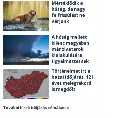
Mérséklődik a
hőség, de nagy
felfrissülést ne
várjunk
A hőség mellett
kilenc megyében
már zivatarok
kialakulására
figyelmeztetnek
Történelmet írt a
hazai időjárás, 121
éves melegrekord
is megdőlt
További hírek időjárás témában