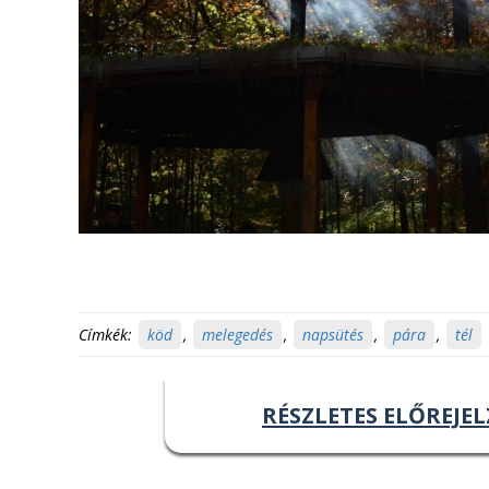
Címkék:
köd
,
melegedés
,
napsütés
,
pára
,
tél
RÉSZLETES ELŐREJEL