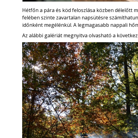
Hétfőn a pára és köd feloszlása közben délelőtt 
felében szinte zavartalan napsütésre számíthatun
időnként megélénkül. A legmagasabb nappali hőm
Az alábbi galériát megnyitva olvasható a következ