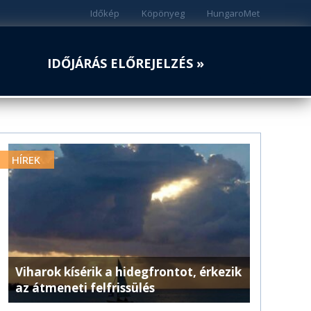
Időkép
Köpönyeg
HungaroMet
IDŐJÁRÁS ELŐREJELZÉS »
HÍREK
Viharok kísérik a hidegfrontot, érkezik
az átmeneti felfrissülés