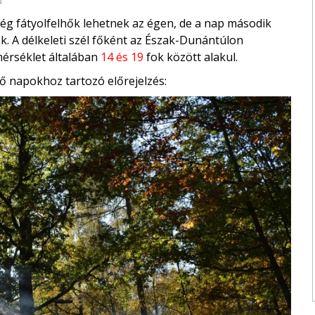
még fátyolfelhők lehetnek az égen, de a nap második
k. A délkeleti szél főként az Észak-Dunántúlon
érséklet általában
14 és 19
fok között alakul.
ő napokhoz tartozó előrejelzés: