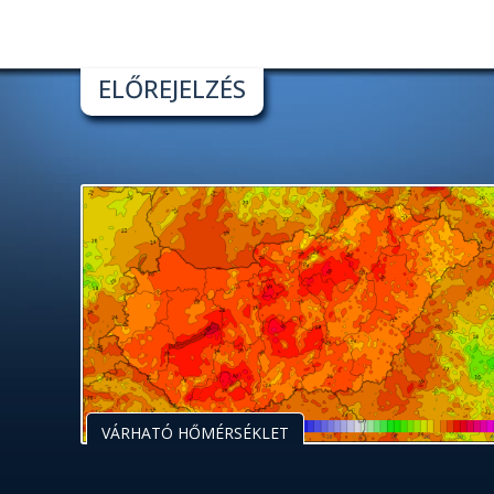
ELŐREJELZÉS
VÁRHATÓ HŐMÉRSÉKLET