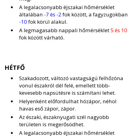
A legalacsonyabb éjszakai hőmérséklet
általában
-7 és -2
fok között, a fagyzugokban
-10
fok körül alakul.
A legmagasabb nappali hőmérséklet
5 és 10
fok között várható.
HÉTFŐ
Szakadozott, változó vastagságú felhőzóna
vonul északról dél felé, emellett több-
kevesebb napsütésre is számítani lehet.
Helyenként előfordulhat hózápor, néhol
havas eső zápor, zápor.
Az északi, északnyugati szél nagyobb
területen is megerősödhet.
A legalacsonyabb éjszakai hőmérséklet