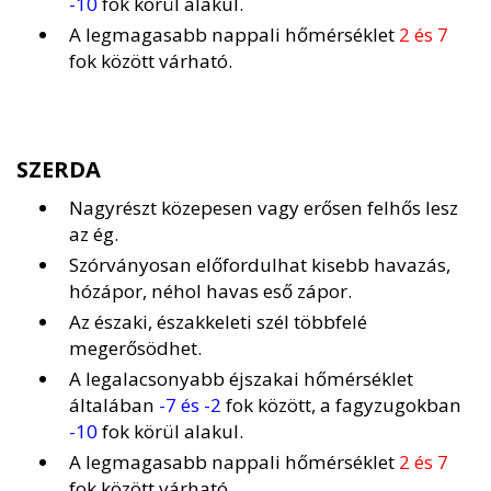
-10
fok körül alakul.
A legmagasabb nappali hőmérséklet
2 és 7
fok között várható.
SZERDA
Nagyrészt közepesen vagy erősen felhős lesz
az ég.
Szórványosan előfordulhat kisebb havazás,
hózápor, néhol havas eső zápor.
Az északi, északkeleti szél többfelé
megerősödhet.
A legalacsonyabb éjszakai hőmérséklet
általában
-7 és -2
fok között, a fagyzugokban
-10
fok körül alakul.
A legmagasabb nappali hőmérséklet
2 és 7
fok között várható.