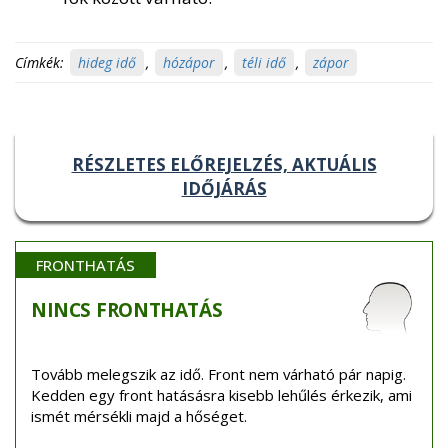
Címkék:
hideg idő
,
hózápor
,
téli idő
,
zápor
RÉSZLETES ELŐREJELZÉS, AKTUÁLIS
IDŐJÁRÁS
FRONTHATÁS
NINCS
FRONTHATÁS
Tovább melegszik az idő. Front nem várható pár napig.
Kedden egy front hatásásra kisebb lehűlés érkezik, ami
ismét mérsékli majd a hőséget.