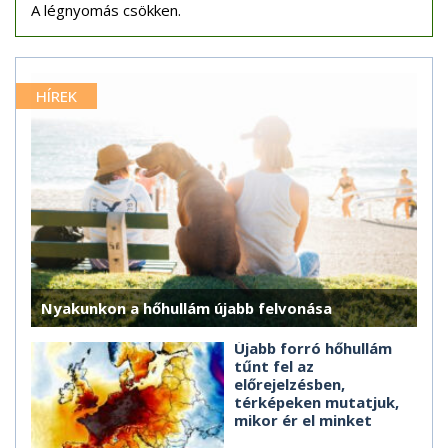
A légnyomás csökken.
HÍREK
Nyakunkon a hőhullám újabb felvonása
Újabb forró hőhullám
tűnt fel az
előrejelzésben,
térképeken mutatjuk,
mikor ér el minket