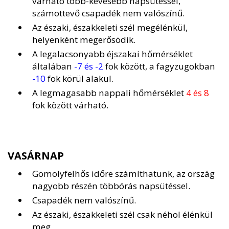
várható több-kevesebb napsütéssel,
számottevő csapadék nem valószínű.
Az északi, északkeleti szél megélénkül,
helyenként megerősödik.
A legalacsonyabb éjszakai hőmérséklet
általában
-7 és -2
fok között, a fagyzugokban
-10
fok körül alakul.
A legmagasabb nappali hőmérséklet
4 és 8
fok között várható.
VASÁRNAP
Gomolyfelhős időre számíthatunk, az ország
nagyobb részén többórás napsütéssel.
Csapadék nem valószínű.
Az északi, északkeleti szél csak néhol élénkül
meg.