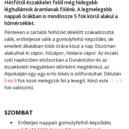
Hétfőtől északkelet felől még hidegebb
léghullámok áramlanak fölénk. A legmelegebb
nappali órákban is mindössze 5 fok körül alakul a
hőmérséklet.
Pénteken a zártabb felhőzet délelőtt szakadozottá
válik, erőteljessé válik a gomolyfelhő-képződés, de
emellett általában több órára kisüt a nap. Elszórtan
alakulhat ki zápor, hózápor, hódara-zápor. Az északi
szél napközben elsősorban a Dunántúlon és az
északkeleti megyékben időnként megélénkül, az
Alpokalján egy-egy erős lökés is előfordulhat. Délután
5 és 9
fok közé melegszik fel a levegő. Késő este
-1, +4
fok valószínű.
SZOMBAT
Erőteljes nappali gomolyfelhő-képződés