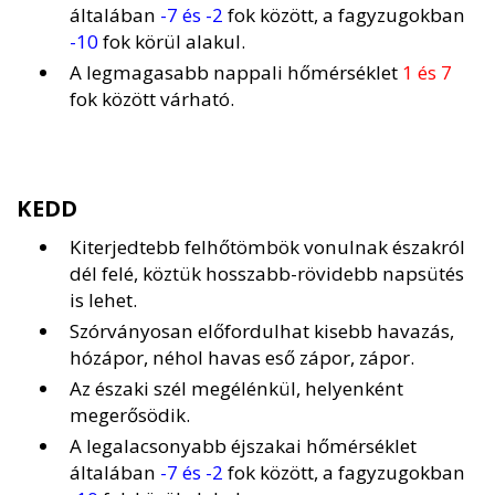
általában
-7 és -2
fok között, a fagyzugokban
-10
fok körül alakul.
A legmagasabb nappali hőmérséklet
1 és 7
fok között várható.
KEDD
Kiterjedtebb felhőtömbök vonulnak északról
dél felé, köztük hosszabb-rövidebb napsütés
is lehet.
Szórványosan előfordulhat kisebb havazás,
hózápor, néhol havas eső zápor, zápor.
Az északi szél megélénkül, helyenként
megerősödik.
A legalacsonyabb éjszakai hőmérséklet
általában
-7 és -2
fok között, a fagyzugokban