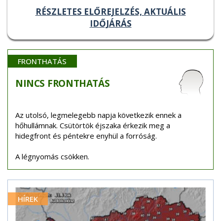
RÉSZLETES ELŐREJELZÉS, AKTUÁLIS
IDŐJÁRÁS
FRONTHATÁS
NINCS
FRONTHATÁS
Az utolsó, legmelegebb napja következik ennek a
hőhullámnak. Csütörtök éjszaka érkezik meg a
hidegfront és péntekre enyhül a forróság.
A légnyomás csökken.
HÍREK