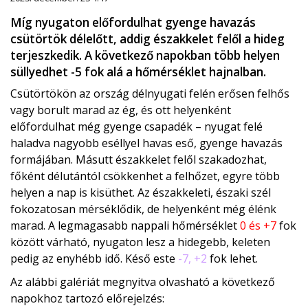
Míg nyugaton előfordulhat gyenge havazás
csütörtök délelőtt, addig északkelet felől a hideg
terjeszkedik. A következő napokban több helyen
süllyedhet -5 fok alá a hőmérséklet hajnalban.
Csütörtökön az ország délnyugati felén erősen felhős
vagy borult marad az ég, és ott helyenként
előfordulhat még gyenge csapadék – nyugat felé
haladva nagyobb eséllyel havas eső, gyenge havazás
formájában. Másutt északkelet felől szakadozhat,
főként délutántól csökkenhet a felhőzet, egyre több
helyen a nap is kisüthet. Az északkeleti, északi szél
fokozatosan mérséklődik, de helyenként még élénk
marad. A legmagasabb nappali hőmérséklet
0 és +7
fok
között várható, nyugaton lesz a hidegebb, keleten
pedig az enyhébb idő. Késő este
-7, +2
fok lehet.
Az alábbi galériát megnyitva olvasható a következő
napokhoz tartozó előrejelzés: