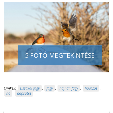
5 FOTÓ MEGTEKINTÉSE
Címkék:
éjszakai fagy
,
fagy
,
hajnali fagy
,
havazás
,
hó
,
napsütés