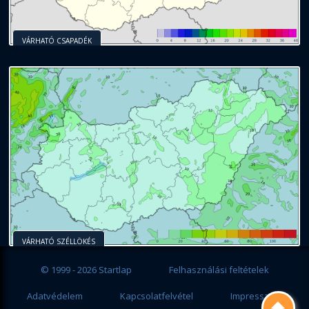
VÁRHATÓ CSAPADÉK
VÁRHATÓ SZÉLLÖKÉS
© 1999 - 2026 Startlap
Felhasználási feltételek
Adatvédelem
Kapcsolatfelvétel
Impresszum
