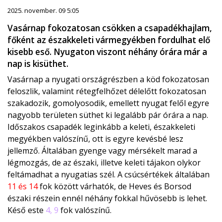
2025. november. 09 5:05
Vasárnap fokozatosan csökken a csapadékhajlam,
főként az északkeleti vármegyékben fordulhat elő
kisebb eső. Nyugaton viszont néhány órára már a
nap is kisüthet.
Vasárnap a nyugati országrészben a köd fokozatosan
feloszlik, valamint rétegfelhőzet délelőtt fokozatosan
szakadozik, gomolyosodik, emellett nyugat felől egyre
nagyobb területen süthet ki legalább pár órára a nap.
Időszakos csapadék leginkább a keleti, északkeleti
megyékben valószínű, ott is egyre kevésbé lesz
jellemző. Általában gyenge vagy mérsékelt marad a
légmozgás, de az északi, illetve keleti tájakon olykor
feltámadhat a nyugatias szél. A csúcsértékek általában
11 és 14
fok között várhatók, de Heves és Borsod
északi részein ennél néhány fokkal hűvösebb is lehet.
Késő este
4, 9
fok valószínű.