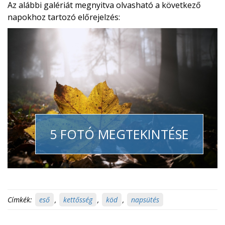
Az alábbi galériát megnyitva olvasható a következő
napokhoz tartozó előrejelzés:
5 FOTÓ MEGTEKINTÉSE
Címkék:
eső
,
kettősség
,
köd
,
napsütés