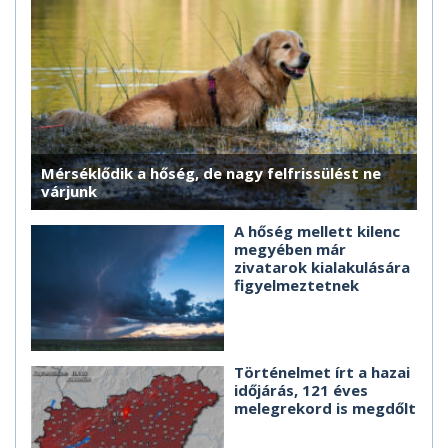
Mérséklődik a hőség, de nagy felfrissülést ne
várjunk
A hőség mellett kilenc
megyében már
zivatarok kialakulására
figyelmeztetnek
Történelmet írt a hazai
időjárás, 121 éves
melegrekord is megdőlt