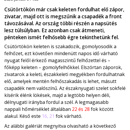
Csütörtökön már csak keleten fordulhat elő zápor,
zivatar, majd ott is megszűnik a csapadék a front
távozásával. Az ország többi részén a napsütés
lesz túlsúlyban. Ez azonban csak átmeneti,
pénteken ismét felhősebb égre tekinthetünk fel.
Csütörtökön keleten is szakadozik, gomolyosodik a
felhőzet, ezt követően mindenütt napos idő várható
nyugat felől érkező magasszintű felhőzettel és –
főképp keleten – gomolyfelhőkkel. Elszórtan záporok,
zivatarok a keleti, északkeleti megyékben fordulhatnak
elő, amelyek mentén felhőszakadás is lehet, másutt
csapadék nem valószínű. Az északnyugati szelet sokfelé
kísérik élénk lökések, majd a legtöbb helyen déli,
délnyugati irányba fordul a szél. A legmagasabb
nappali hőmérséklet általában
22 és 28
fok között
alakul. Késő este
16, 21
fok várható.
Az alábbi galériát megnyitva olvasható a következő