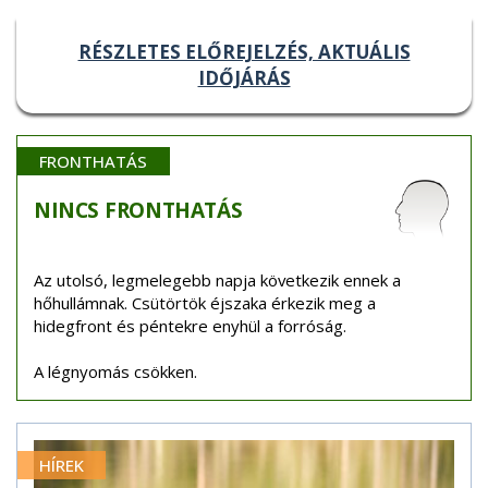
RÉSZLETES ELŐREJELZÉS, AKTUÁLIS
IDŐJÁRÁS
FRONTHATÁS
NINCS
FRONTHATÁS
Az utolsó, legmelegebb napja következik ennek a
hőhullámnak. Csütörtök éjszaka érkezik meg a
hidegfront és péntekre enyhül a forróság.
A légnyomás csökken.
HÍREK