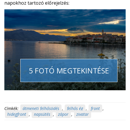
napokhoz tartozó előrejelzés:
5 FOTÓ MEGTEKINTÉSE
Címkék:
átmeneti felhősödés
,
felhős ég
,
front
,
hidegfront
,
napsütés
,
zápor
,
zivatar