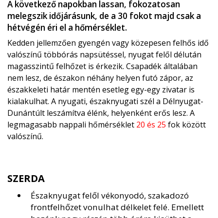
A következő napokban lassan, fokozatosan
melegszik időjárásunk, de a 30 fokot majd csak a
hétvégén éri el a hőmérséklet.
Kedden jellemzően gyengén vagy közepesen felhős idő
valószínű többórás napsütéssel, nyugat felől délután
magasszintű felhőzet is érkezik. Csapadék általában
nem lesz, de északon néhány helyen futó zápor, az
északkeleti határ mentén esetleg egy-egy zivatar is
kialakulhat. A nyugati, északnyugati szél a Délnyugat-
Dunántúlt leszámítva élénk, helyenként erős lesz. A
legmagasabb nappali hőmérsékle
t
20 és 25
fok között
valószínű.
SZERDA
Északnyugat felől vékonyodó, szakadozó
frontfelhőzet vonulhat délkelet felé. Emellett