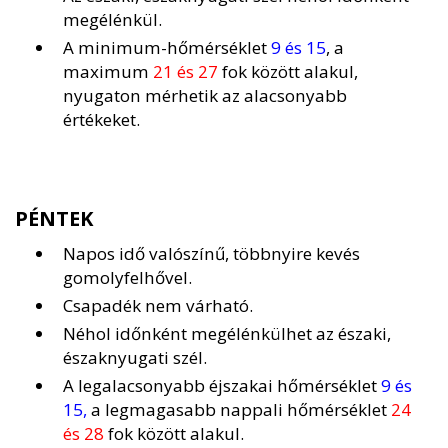
megélénkül.
A minimum-hőmérséklet
9 és 15
, a
maximum
21 és 27
fok között alakul,
nyugaton mérhetik az alacsonyabb
értékeket.
PÉNTEK
Napos idő valószínű, többnyire kevés
gomolyfelhővel.
Csapadék nem várható.
Néhol időnként megélénkülhet az északi,
északnyugati szél.
A legalacsonyabb éjszakai hőmérséklet
9 és
15,
a legmagasabb nappali hőmérséklet
24
és 28
fok között alakul.