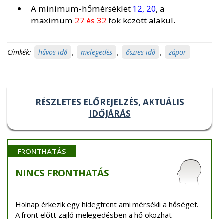
A minimum-hőmérséklet
12, 20
, a
maximum
27 és 32
fok között alakul.
Címkék:
hűvös idő
,
melegedés
,
őszies idő
,
zápor
RÉSZLETES ELŐREJELZÉS, AKTUÁLIS
IDŐJÁRÁS
FRONTHATÁS
NINCS
FRONTHATÁS
Holnap érkezik egy hidegfront ami mérsékli a hőséget.
A front előtt zajló melegedésben a hő okozhat