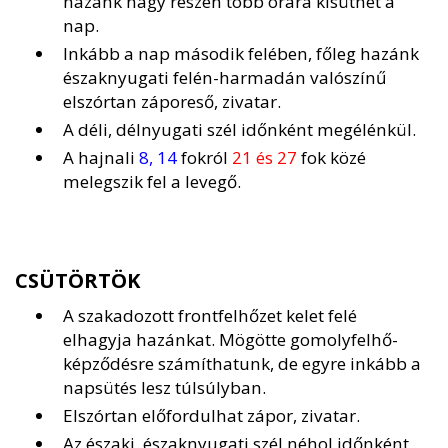
hazánk nagy részén több órára kisüthet a
nap.
Inkább a nap második felében, főleg hazánk
északnyugati felén-harmadán valószínű
elszórtan záporeső, zivatar.
A déli, délnyugati szél időnként megélénkül.
A hajnali
8, 14
fokról
21 és 27
fok közé
melegszik fel a levegő.
CSÜTÖRTÖK
A szakadozott frontfelhőzet kelet felé
elhagyja hazánkat. Mögötte gomolyfelhő-
képződésre számíthatunk, de egyre inkább a
napsütés lesz túlsúlyban.
Elszórtan előfordulhat zápor, zivatar.
Az északi, északnyugati szél néhol időnként