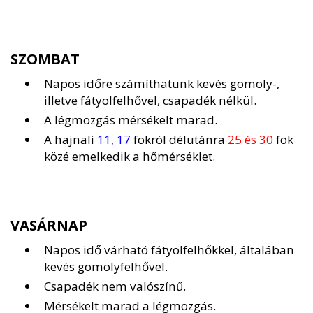
SZOMBAT
Napos időre számíthatunk kevés gomoly-,
illetve fátyolfelhővel, csapadék nélkül.
A légmozgás mérsékelt marad.
A hajnali
11, 17
fokról délutánra
25 és 30
fok
közé emelkedik a hőmérséklet.
VASÁRNAP
Napos idő várható fátyolfelhőkkel, általában
kevés gomolyfelhővel.
Csapadék nem valószínű.
Mérsékelt marad a légmozgás.