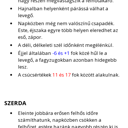
nagy részén megvastagszik a felhőtakaró.
Hajnalban helyenként párássá válhat a
levegő.
Napközben még nem valószínű csapadék.
Este, éjszaka egyre több helyen eleredhet az
eső, zápor.
A déli, délkeleti szél időnként megélénkül.
Éjjel általában
-6 és +1
fok közé hűl le a
levegő, a fagyzugokban azonban hidegebb
lesz.
A csúcsértékek
11 és 17
fok között alakulnak.
SZERDA
Eleinte jobbára erősen felhős időre
számíthatunk, napközben csökken a
felhőzet, estére hazánk nagyobb részén ki is