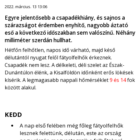
2022. március. 13 13:06
Egyre jelentősebb a csapadékhiány, és sajnos a
szárazságot érdemben enyhítő, nagyobb áztató
eső a következő időszakban sem valószínű. Néhány
milliméter szerdán hullhat.
Hétfőn felhőtlen, napos idő várható, majd késő
délutántól nyugat felől fátyolfelhők érkeznek.
Csapadék nem lesz. A délkeleti, déli szelet az Észak-
Dunántúlon élénk, a Kisalföldön időnként erős lökések
kísérik. A legmagasabb nappali hőmérséklet
9 és 14
fok
között alakul.
KEDD
A nap első felében még főleg fátyolfelhők
lesznek felettünk, délután, este az ország