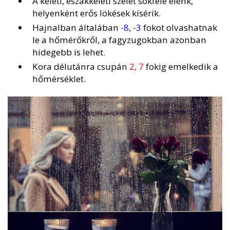
A keleti, északkeleti szelet sokfelé élénk,
helyenként erős lökések kísérik.
Hajnalban általában
-8, -3
fokot olvashatnak
le a hőmérőkről, a fagyzugokban azonban
hidegebb is lehet.
Kora délutánra csupán
2, 7
fokig emelkedik a
hőmérséklet.