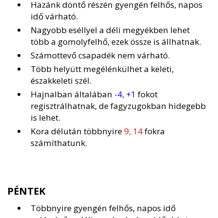
Hazánk döntő részén gyengén felhős, napos
idő várható.
Nagyobb eséllyel a déli megyékben lehet
több a gomolyfelhő, ezek össze is állhatnak.
Számottevő csapadék nem várható.
Több helyütt megélénkülhet a keleti,
északkeleti szél.
Hajnalban általában
-4, +1
fokot
regisztrálhatnak, de fagyzugokban hidegebb
is lehet.
Kora délután többnyire
9, 14
fokra
számíthatunk.
PÉNTEK
Többnyire gyengén felhős, napos idő