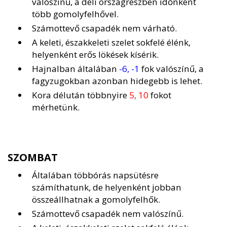
valószínű, a déli országrészben időnként
több gomolyfelhővel.
Számottevő csapadék nem várható.
A keleti, északkeleti szelet sokfelé élénk,
helyenként erős lökések kísérik.
Hajnalban általában
-6, -1
fok valószínű, a
fagyzugokban azonban hidegebb is lehet.
Kora délután többnyire
5, 10
fokot
mérhetünk.
SZOMBAT
Általában többórás napsütésre
számíthatunk, de helyenként jobban
összeállhatnak a gomolyfelhők.
Számottevő csapadék nem valószínű.