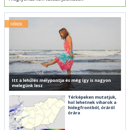
HÍREK
Itt a lehűlés mélypontja és még így is nagyon
melegünk lesz
Térképeken mutatjuk,
hol lehetnek viharok a
hidegfrontból, óráról
órára