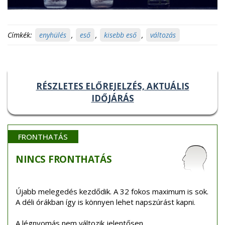
Címkék:
enyhülés
,
eső
,
kisebb eső
,
változás
RÉSZLETES ELŐREJELZÉS, AKTUÁLIS
IDŐJÁRÁS
FRONTHATÁS
NINCS
FRONTHATÁS
Újabb melegedés kezdődik. A 32 fokos maximum is sok.
A déli órákban így is könnyen lehet napszúrást kapni.
A légnyomás nem változik jelentősen.