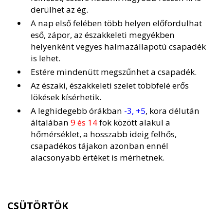
derülhet az ég.
A nap első felében több helyen előfordulhat
eső, zápor, az északkeleti megyékben
helyenként vegyes halmazállapotú csapadék
is lehet.
Estére mindenütt megszűnhet a csapadék.
Az északi, északkeleti szelet többfelé erős
lökések kísérhetik.
A leghidegebb órákban
-3, +5
, kora délután
általában
9 és 14
fok között alakul a
hőmérséklet, a hosszabb ideig felhős,
csapadékos tájakon azonban ennél
alacsonyabb értéket is mérhetnek.
CSÜTÖRTÖK