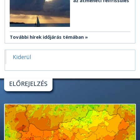
az átmeneti felfrissülés
További hírek időjárás témában
Kiderül
ELŐREJELZÉS