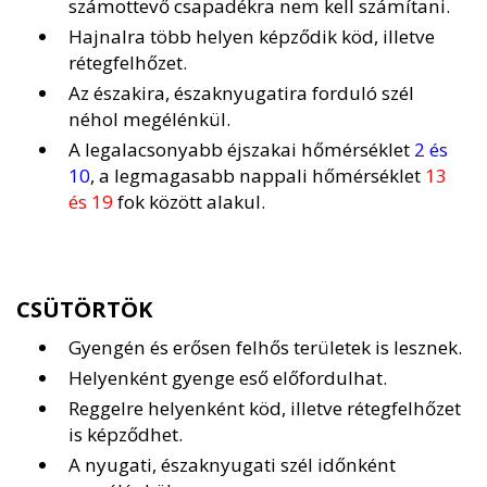
számottevő csapadékra nem kell számítani.
Hajnalra több helyen képződik köd, illetve
rétegfelhőzet.
Az északira, északnyugatira forduló szél
néhol megélénkül.
A legalacsonyabb éjszakai hőmérséklet
2 és
10
, a legmagasabb nappali hőmérséklet
13
és 19
fok között alakul.
CSÜTÖRTÖK
Gyengén és erősen felhős területek is lesznek.
Helyenként gyenge eső előfordulhat.
Reggelre helyenként köd, illetve rétegfelhőzet
is képződhet.
A nyugati, északnyugati szél időnként