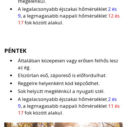
megélénkül.
A legalacsonyabb éjszakai hőmérséklet
2 és
9
, a legmagasabb nappali hőmérséklet
12 és
17
fok között alakul.
PÉNTEK
Általában közepesen vagy erősen felhős lesz
az ég.
Elszórtan eső, záporeső is előfordulhat.
Reggelre helyenként köd képződhet.
Sok helyütt megélénkül a nyugati szél.
A legalacsonyabb éjszakai hőmérséklet
2 és
9
, a legmagasabb nappali hőmérséklet
11 és
17
fok között alakul.