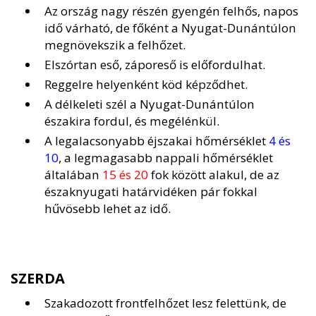
Az ország nagy részén gyengén felhős, napos
idő várható, de főként a Nyugat-Dunántúlon
megnövekszik a felhőzet.
Elszórtan eső, záporeső is előfordulhat.
Reggelre helyenként köd képződhet.
A délkeleti szél a Nyugat-Dunántúlon
északira fordul, és megélénkül.
A legalacsonyabb éjszakai hőmérséklet
4 és
10
, a legmagasabb nappali hőmérséklet
általában
15 és 20
fok között alakul, de az
északnyugati határvidéken pár fokkal
hűvösebb lehet az idő.
SZERDA
Szakadozott frontfelhőzet lesz felettünk, de