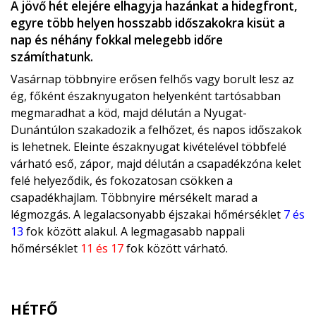
A jövő hét elejére elhagyja hazánkat a hidegfront,
egyre több helyen hosszabb időszakokra kisüt a
nap és néhány fokkal melegebb időre
számíthatunk.
Vasárnap többnyire erősen felhős vagy borult lesz az
ég, főként északnyugaton helyenként tartósabban
megmaradhat a köd, majd délután a Nyugat-
Dunántúlon szakadozik a felhőzet, és napos időszakok
is lehetnek. Eleinte északnyugat kivételével többfelé
várható eső, zápor, majd délután a csapadékzóna kelet
felé helyeződik, és fokozatosan csökken a
csapadékhajlam. Többnyire mérsékelt marad a
légmozgás. A legalacsonyabb éjszakai hőmérséklet
7 és
13
fok között alakul. A legmagasabb nappali
hőmérséklet
11 és 17
fok között várható.
HÉTFŐ