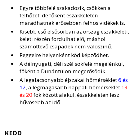
Egyre többfelé szakadozik, csökken a
felhőzet, de főként északkeleten
maradhatnak erősebben felhős vidékek is.
Kisebb eső elsősorban az ország északkeleti,
keleti részén fordulhat elő, máshol
számottevő csapadék nem valószínű.
Reggelre helyenként köd képződhet.
A délnyugati, déli szél sokfelé megélénkül,
főként a Dunántúlon megerősödik.
A legalacsonyabb éjszakai hőmérséklet
6 és
12
, a legmagasabb nappali hőmérséklet
13
és 20
fok között alakul, északkeleten lesz
hűvösebb az idő.
KEDD