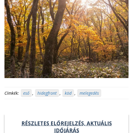
Címkék:
eső
,
hidegfront
,
köd
,
melegedés
RÉSZLETES ELŐREJELZÉS, AKTUÁLIS
IDŐJÁRÁS