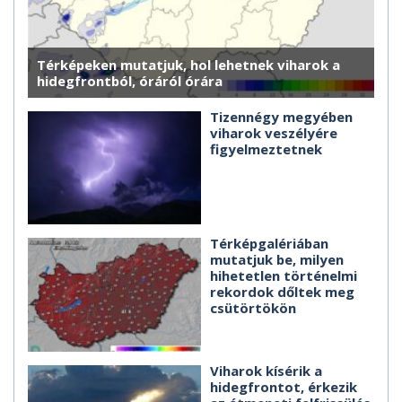
Térképeken mutatjuk, hol lehetnek viharok a
hidegfrontból, óráról órára
Tizennégy megyében
viharok veszélyére
figyelmeztetnek
Térképgalériában
mutatjuk be, milyen
hihetetlen történelmi
rekordok dőltek meg
csütörtökön
Viharok kísérik a
hidegfrontot, érkezik