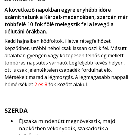
A következő napokban egyre enyhébb időre
számíthatunk a Kárpát-medencében, szerdán már
többfelé 10 fok fölé melegszik fel a levegő a
délutáni órákban.
Kedd hajnalban ködfoltok, illetve rétegfelhőzet
képződhet, utóbbi néhol csak lassan oszlik fel. Másutt
általában gyengén vagy közepesen felhős ég mellett
többórás napsütés várható. Legfeljebb kevés helyen,
ott is csak jelentéktelen csapadék fordulhat elő.
Mérsékelt marad a légmozgás. A legmagasabb nappali
hőmérséklet
2 és 8
fok között alakul.
SZERDA
Éjszaka mindenütt megnövekszik, majd
napközben vékonyodik, szakadozik a