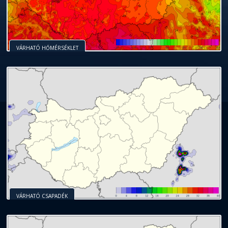
VÁRHATÓ HŐMÉRSÉKLET
VÁRHATÓ CSAPADÉK