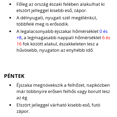
Főleg az ország északi felében alakulhat ki
elszórt jelleggel kisebb eső, zápor.
A délnyugati, nyugati szél megélénkül,
többfelé meg is erősödik.
A legalacsonyabb éjszakai hőmérséklet
0 és
+8
, a legmagasabb nappali hőmérséklet
6 és
16
fok között alakul, északkeleten lesz a
hűvösebb, nyugaton az enyhébb idő.
PÉNTEK
Éjszaka megnövekszik a felhőzet, napközben
már többnyire erősen felhős vagy borult lesz
az ég.
Elszórt jelleggel várható kisebb eső, futó
zápor.