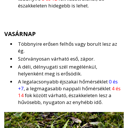
északkeleten hidegebb is lehet.
VASÁRNAP
Többnyire erősen felhős vagy borult lesz az
ég.
Szórványosan várható eső, zápor.
A déli, délnyugati szél megélénkül,
helyenként meg is erősödik.
A legalacsonyabb éjszakai hőmérséklet
0 és
+7
, a legmagasabb nappali hőmérséklet
4 és
14
fok között várható, északkeleten lesz a
hűvösebb, nyugaton az enyhébb idő.