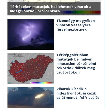
Térképeken mutatjuk, hol lehetnek viharok a
hidegfrontból, óráról órára
Tizennégy megyében
viharok veszélyére
figyelmeztetnek
Térképgalériában
mutatjuk be, milyen
hihetetlen történelmi
rekordok dőltek meg
csütörtökön
Viharok kísérik a
hidegfrontot, érkezik
az átmeneti felfrissülés