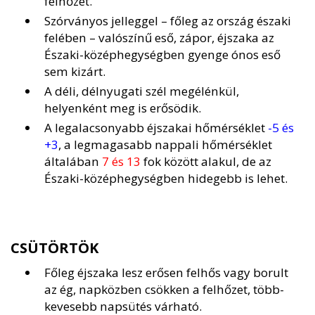
felhőzet.
Szórványos jelleggel – főleg az ország északi
felében – valószínű eső, zápor, éjszaka az
Északi-középhegységben gyenge ónos eső
sem kizárt.
A déli, délnyugati szél megélénkül,
helyenként meg is erősödik.
A legalacsonyabb éjszakai hőmérséklet
-5 és
+3
, a legmagasabb nappali hőmérséklet
általában
7 és 13
fok között alakul, de az
Északi-középhegységben hidegebb is lehet.
CSÜTÖRTÖK
Főleg éjszaka lesz erősen felhős vagy borult
az ég, napközben csökken a felhőzet, több-
kevesebb napsütés várható.