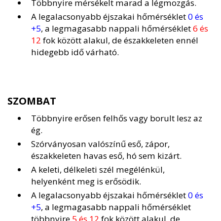
Többnyire mérsékelt marad a légmozgás.
A legalacsonyabb éjszakai hőmérséklet
0 és
+5
, a legmagasabb nappali hőmérséklet
6 és
12
fok között alakul, de északkeleten ennél
hidegebb idő várható.
SZOMBAT
Többnyire erősen felhős vagy borult lesz az
ég.
Szórványosan valószínű eső, zápor,
északkeleten havas eső, hó sem kizárt.
A keleti, délkeleti szél megélénkül,
helyenként meg is erősödik.
A legalacsonyabb éjszakai hőmérséklet
0 és
+5
, a legmagasabb nappali hőmérséklet
többnyire
5 és 12
fok között alakul, de