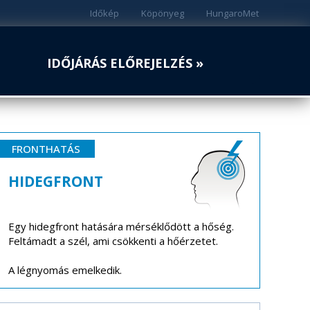
Időkép
Köpönyeg
HungaroMet
IDŐJÁRÁS ELŐREJELZÉS »
FRONTHATÁS
HIDEGFRONT
Egy hidegfront hatására mérséklődött a hőség.
Feltámadt a szél, ami csökkenti a hőérzetet.
A légnyomás emelkedik.