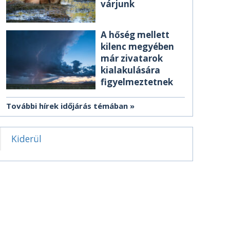
várjunk
A hőség mellett
kilenc megyében
már zivatarok
kialakulására
figyelmeztetnek
További hírek időjárás témában
Kiderül