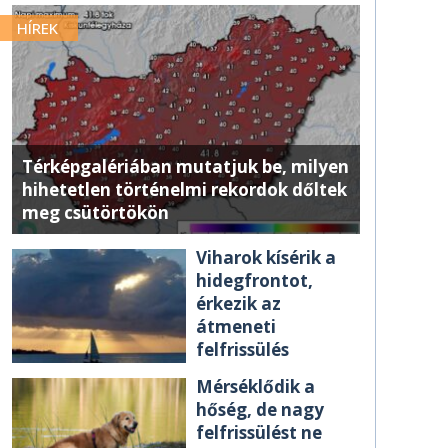
HÍREK
Térképgalériában mutatjuk be, milyen
hihetetlen történelmi rekordok dőltek
meg csütörtökön
Viharok kísérik a
hidegfrontot,
érkezik az
átmeneti
felfrissülés
Mérséklődik a
hőség, de nagy
felfrissülést ne