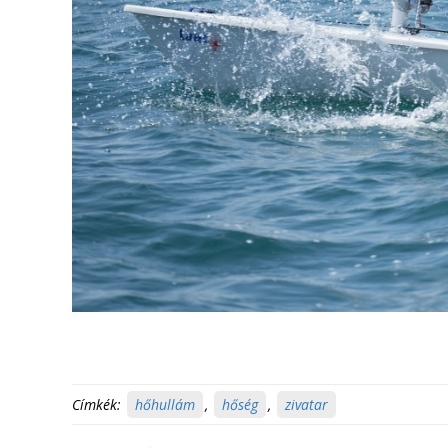
Címkék:
hőhullám
,
hőség
,
zivatar