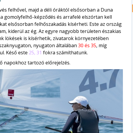
és felhővel, majd a déli óráktól elsősorban a Duna
ik a gomolyfelhő-képződés és arrafelé elszórtan kell
ákat elsősorban felhőszakadás kísérheti. Este az ország
am, kiderül az ég. Az egyre nagyobb területen északias
k lökések is kísérhetik, zivatarok környezetében
 északnyugaton, nyugaton általában
30 és 35
, míg
ul. Késő este
25, 31
fokra számíthatunk.
ő napokhoz tartozó előrejelzés.