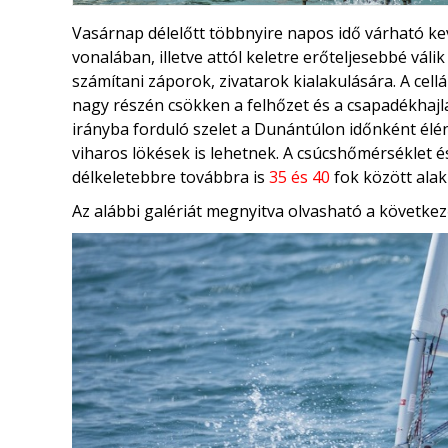
Vasárnap délelőtt többnyire napos idő várható kev
vonalában, illetve attól keletre erőteljesebbé vál
számítani záporok, zivatarok kialakulására. A cell
nagy részén csökken a felhőzet és a csapadékhajl
irányba forduló szelet a Dunántúlon időnként élén
viharos lökések is lehetnek. A csúcshőmérséklet
délkeletebbre továbbra is
35 és 40
fok között alak
Az alábbi galériát megnyitva olvasható a következ