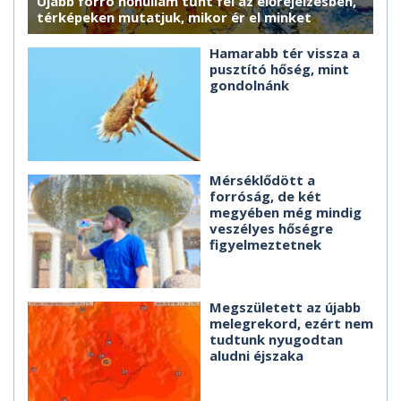
Újabb forró hőhullám tűnt fel az előrejelzésben,
térképeken mutatjuk, mikor ér el minket
Hamarabb tér vissza a
pusztító hőség, mint
gondolnánk
Mérséklődött a
forróság, de két
megyében még mindig
veszélyes hőségre
figyelmeztetnek
Megszületett az újabb
melegrekord, ezért nem
tudtunk nyugodtan
aludni éjszaka