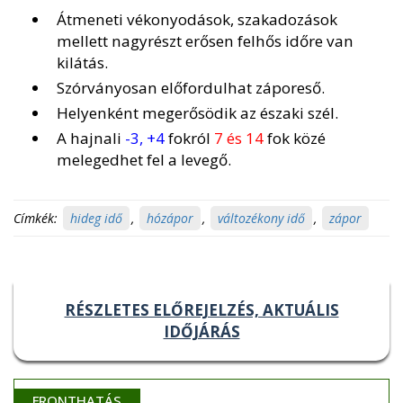
Átmeneti vékonyodások, szakadozások
mellett nagyrészt erősen felhős időre van
kilátás.
Szórványosan előfordulhat záporeső.
Helyenként megerősödik az északi szél.
A hajnali
-3, +4
fokról
7 és 14
fok közé
melegedhet fel a levegő.
Címkék:
hideg idő
,
hózápor
,
változékony idő
,
zápor
RÉSZLETES ELŐREJELZÉS, AKTUÁLIS
IDŐJÁRÁS
FRONTHATÁS