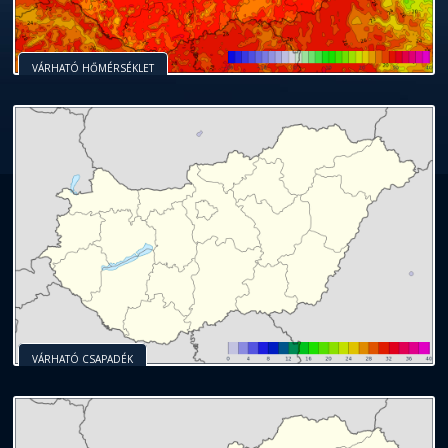
VÁRHATÓ HŐMÉRSÉKLET
VÁRHATÓ CSAPADÉK