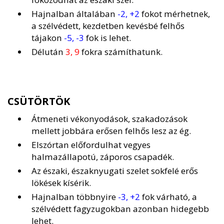
Hajnalban általában
-2, +2
fokot mérhetnek,
a szélvédett, kezdetben kevésbé felhős
tájakon
-5, -3
fok is lehet.
Délután
3, 9
fokra számíthatunk.
CSÜTÖRTÖK
Átmeneti vékonyodások, szakadozások
mellett jobbára erősen felhős lesz az ég.
Elszórtan előfordulhat vegyes
halmazállapotú, záporos csapadék.
Az északi, északnyugati szelet sokfelé erős
lökések kísérik.
Hajnalban többnyire
-3, +2
fok várható, a
szélvédett fagyzugokban azonban hidegebb
lehet.