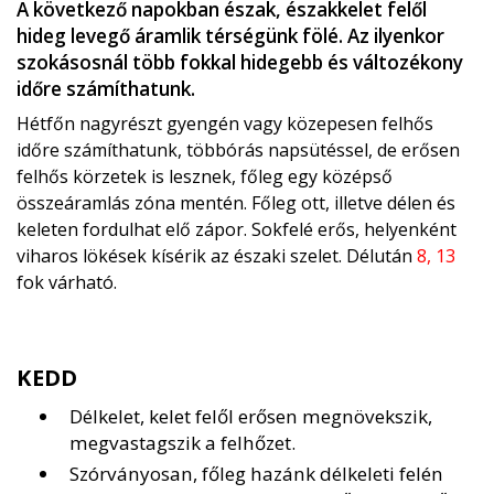
A következő napokban észak, északkelet felől
hideg levegő áramlik térségünk fölé. Az ilyenkor
szokásosnál több fokkal hidegebb és változékony
időre számíthatunk.
Hétfőn nagyrészt gyengén vagy közepesen felhős
időre számíthatunk, többórás napsütéssel, de erősen
felhős körzetek is lesznek, főleg egy középső
összeáramlás zóna mentén. Főleg ott, illetve délen és
keleten fordulhat elő zápor. Sokfelé erős, helyenként
viharos lökések kísérik az északi szelet. Délután
8, 13
fok várható.
KEDD
Délkelet, kelet felől erősen megnövekszik,
megvastagszik a felhőzet.
Szórványosan, főleg hazánk délkeleti felén