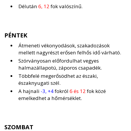
Délután
6, 12
fok valószínű.
PÉNTEK
Átmeneti vékonyodások, szakadozások
mellett nagyrészt erősen felhős idő várható.
Szórványosan előfordulhat vegyes
halmazállapotú, záporos csapadék.
Többfelé megerősödhet az északi,
északnyugati szél.
A hajnali
-3, +4
fokról
6 és 12
fok közé
emelkedhet a hőmérséklet.
SZOMBAT