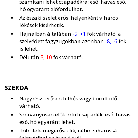
számítani lehet csapadékra: eső, havas eső,
hó egyaránt előfordulhat.
Az északi szelet erős, helyenként viharos
lökések kísérhetik.
Hajnalban általában
-5, +1
fok várható, a
szélvédett fagyzugokban azonban
-8, -6
fok
is lehet.
Délután
5, 10
fok várható.
SZERDA
Nagyrészt erősen felhős vagy borult idő
várható.
Szórványosan előfordul csapadék: eső, havas
eső, hó egyaránt lehet.
Többfelé megerősödik, néhol viharossá
fokozódhat az északi szél.