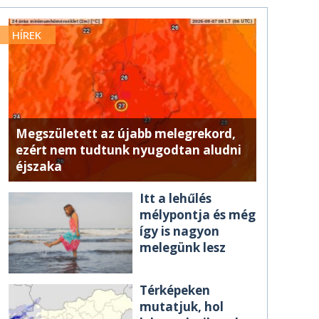
HÍREK
Megszületett az újabb melegrekord,
ezért nem tudtunk nyugodtan aludni
éjszaka
Itt a lehűlés
mélypontja és még
így is nagyon
melegünk lesz
Térképeken
mutatjuk, hol