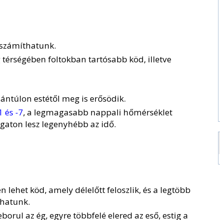
 számíthatunk.
térségében foltokban tartósabb köd, illetve
ántúlon estétől meg is erősödik.
1 és -7
, a legmagasabb nappali hőmérséklet
ugaton lesz legenyhébb az idő.
lehet köd, amely délelőtt feloszlik, és a legtöbb
thatunk.
borul az ég, egyre többfelé elered az eső, estig a