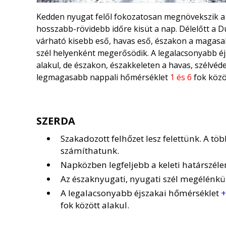
Kedden nyugat felől fokozatosan megnövekszik a f
hosszabb-rövidebb időre kisüt a nap. Délelőtt a D
várható kisebb eső, havas eső, északon a magasab
szél helyenként megerősödik. A legalacsonyabb é
alakul, de északon, északkeleten a havas, szélvéd
legmagasabb nappali hőmérséklet
1 és 6
fok közö
SZERDA
Szakadozott felhőzet lesz felettünk. A tö
számíthatunk.
Napközben legfeljebb a keleti határszéle
Az északnyugati, nyugati szél megélénkü
A legalacsonyabb éjszakai hőmérséklet
+
fok között alakul.