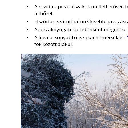
A rövid napos időszakok mellett erősen fe
felhőzet.
Elszórtan számíthatunk kisebb havazásr
Az északnyugati szél időnként megerősöd
A legalacsonyabb éjszakai hőmérséklet
-
fok között alakul.