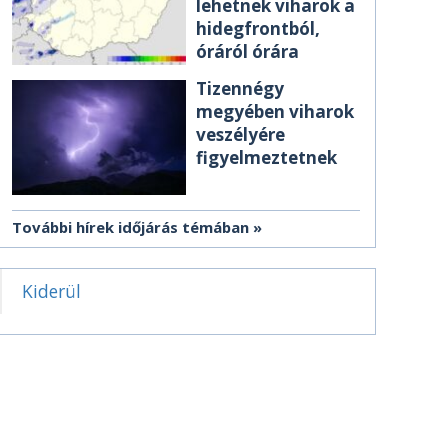
lehetnek viharok a
hidegfrontból,
óráról órára
Tizennégy
megyében viharok
veszélyére
figyelmeztetnek
További hírek időjárás témában
Kiderül