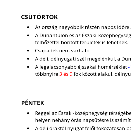
CSÜTÖRTÖK
Az ország nagyobbik részén napos időre
A Dunántúlon és az Északi-középhegység 
felhőzettel borított területek is lehetnek.
Csapadék nem várható.
A déli, délnyugati szél megélénkül, a Dun
A legalacsonyabb éjszakai hőmérséklet
-
többnyire
3 és 9
fok között alakul, délny
PÉNTEK
Reggel az Északi-középhegység térségében 
helyen néhány órás napsütésre is számí
A déli óráktól nyugat felől fokozatosan be