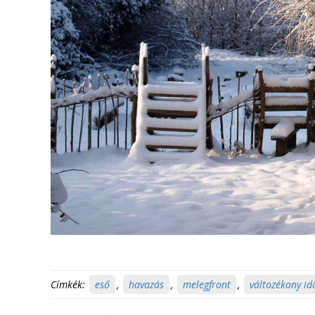
Címkék:
eső
,
havazás
,
melegfront
,
változékony id