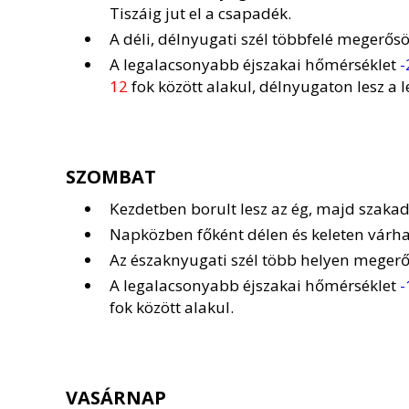
Tiszáig jut el a csapadék.
A déli, délnyugati szél többfelé megerős
A legalacsonyabb éjszakai hőmérséklet
-
12
fok között alakul, délnyugaton lesz a
SZOMBAT
Kezdetben borult lesz az ég, majd szakad
Napközben főként délen és keleten várhat
Az északnyugati szél több helyen megerő
A legalacsonyabb éjszakai hőmérséklet
-
fok között alakul.
VASÁRNAP