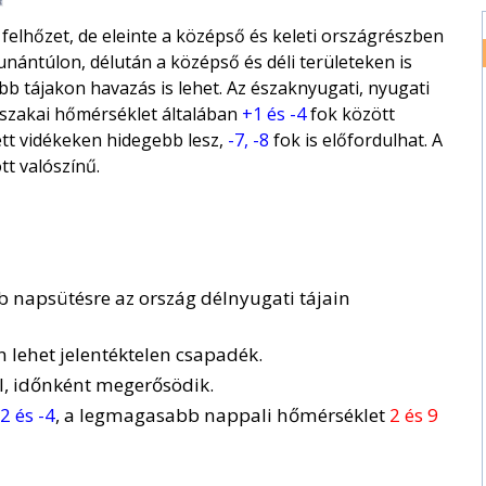
elhőzet, de eleinte a középső és keleti országrészben
unántúlon, délután a középső és déli területeken is
b tájakon havazás is lehet. Az északnyugati, nyugati
jszakai hőmérséklet általában
+1 és -4
fok között
ett vidékeken hidegebb lesz,
-7, -8
fok is előfordulhat. A
tt valószínű.
bb napsütésre az ország délnyugati tájain
n lehet jelentéktelen csapadék.
l, időnként megerősödik.
2 és -4
, a legmagasabb nappali hőmérséklet
2 és 9