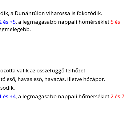
ödik, a Dunántúlon viharossá is fokozódik.
2 és +5
, a legmagasabb nappali hőmérséklet
5 és
 legmelegebb.
ozottá válik az összefüggő felhőzet.
ó eső, havas eső, havazás, illetve hózápor.
södik.
1 és +4
, a legmagasabb nappali hőmérséklet
2 és 7