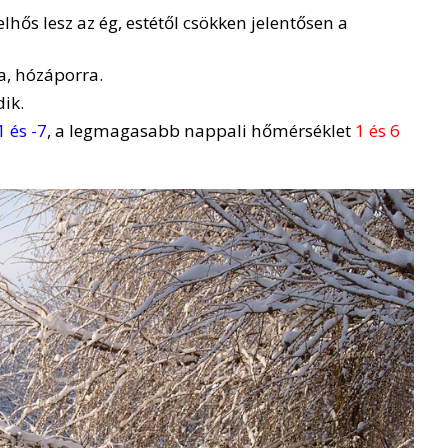
lhős lesz az ég, estétől csökken jelentősen a
a, hózáporra.
ik.
1 és -7
, a legmagasabb nappali hőmérséklet
1 és 6