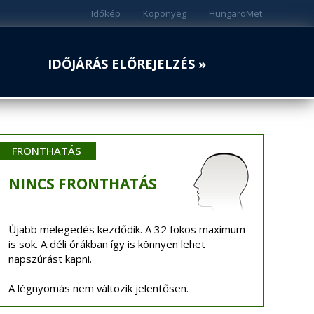
Időkép
Köpönyeg
HungaroMet
IDŐJÁRÁS ELŐREJELZÉS »
FRONTHATÁS
NINCS
FRONTHATÁS
Újabb melegedés kezdődik. A 32 fokos maximum
is sok. A déli órákban így is könnyen lehet
napszúrást kapni.
A légnyomás nem változik jelentősen.