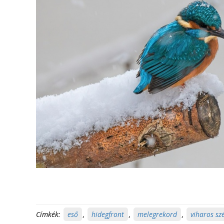
Címkék:
eső
,
hidegfront
,
melegrekord
,
viharos szé