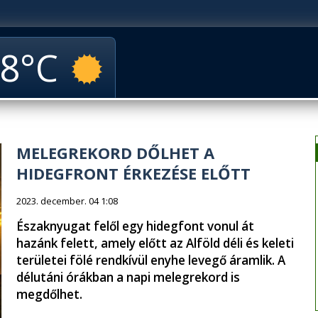
8
MELEGREKORD DŐLHET A
HIDEGFRONT ÉRKEZÉSE ELŐTT
2023. december. 04 1:08
Északnyugat felől egy hidegfont vonul át
hazánk felett, amely előtt az Alföld déli és keleti
területei fölé rendkívül enyhe levegő áramlik. A
délutáni órákban a napi melegrekord is
megdőlhet.