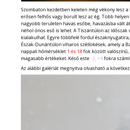
Szombaton kezdetben keleten még vékony lesz a f
erősen felhős vagy borult lesz az ég. Több helyen
nagyobb területen havas esőbe, havazásba vált át
néhol ónos eső is lehet. A Tiszántúlon az időszak v
kialakulhat. Egyre többfelé fordul északnyugatira, 
Észak-Dunántúlon viharos széllökések, amely a 
nappali hőmérséklet
1 és 18
fok között valószínű,
magasabb értékeket. Késő este
-2, +4
fokra számí
Az alábbi galériát megnyitva olvasható a következ