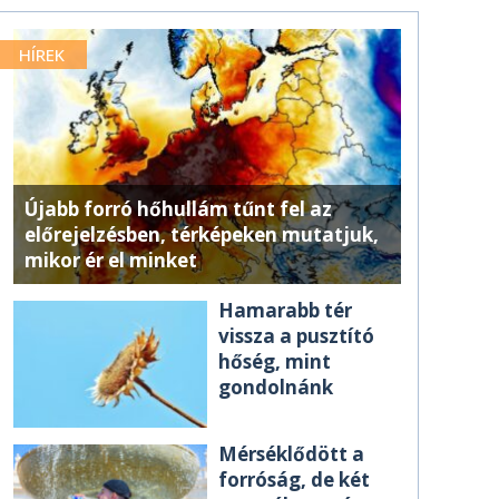
HÍREK
Újabb forró hőhullám tűnt fel az
előrejelzésben, térképeken mutatjuk,
mikor ér el minket
Hamarabb tér
vissza a pusztító
hőség, mint
gondolnánk
Mérséklődött a
forróság, de két