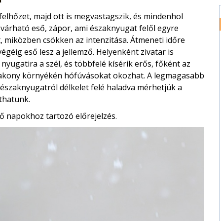
elhőzet, majd ott is megvastagszik, és mindenhol
 várható eső, zápor, ami északnyugat felől egyre
, miközben csökken az intenzitása. Átmeneti időre
égéig eső lesz a jellemző. Helyenként zivatar is
nyugatira a szél, és többfelé kísérik erős, főként az
Bakony környékén hófúvásokat okozhat. A legmagasabb
 északnyugatról délkelet felé haladva mérhetjük a
thatunk.
ő napokhoz tartozó előrejelzés.