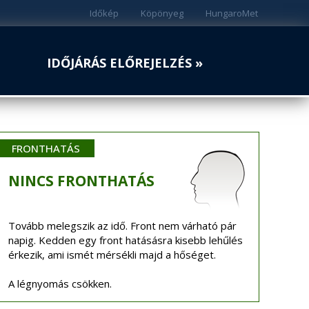
Időkép
Köpönyeg
HungaroMet
IDŐJÁRÁS ELŐREJELZÉS »
FRONTHATÁS
NINCS
FRONTHATÁS
Tovább melegszik az idő. Front nem várható pár
napig. Kedden egy front hatásásra kisebb lehűlés
érkezik, ami ismét mérsékli majd a hőséget.
A légnyomás csökken.