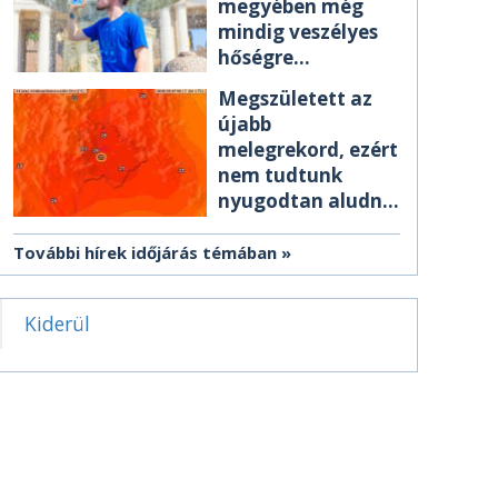
megyében még
mindig veszélyes
hőségre
figyelmeztetnek
Megszületett az
újabb
melegrekord, ezért
nem tudtunk
nyugodtan aludni
éjszaka
További hírek időjárás témában
Kiderül