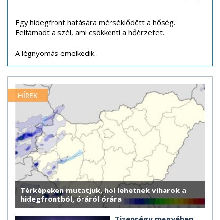
Egy hidegfront hatására mérséklődött a hőség.
Feltámadt a szél, ami csökkenti a hőérzetet.
A légnyomás emelkedik.
HÍREK
Térképeken mutatjuk, hol lehetnek viharok a
hidegfrontból, óráról órára
Tizennégy megyében