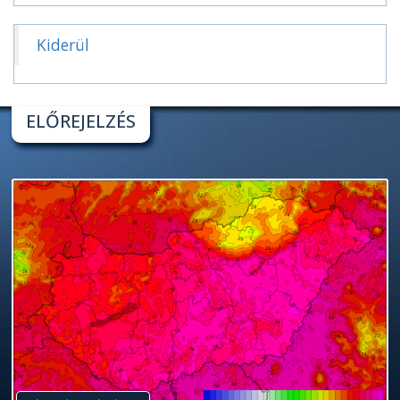
Kiderül
ELŐREJELZÉS