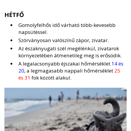
HÉTFŐ
Gomolyfelhős idő várható több-kevesebb
napsütéssel.
Szórványosan valószínű zápor, zivatar.
Az északnyugati szél megélénkül, zivatarok
környezetében átmenetileg meg is erősödik.
A legalacsonyabb éjszakai hőmérséklet
14 és
20
, a legmagasabb nappali hőmérséklet
25
és 31
fok között alakul.