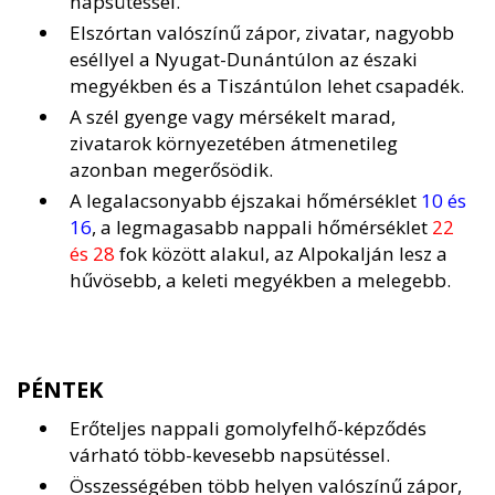
napsütéssel.
Elszórtan valószínű zápor, zivatar, nagyobb
eséllyel a Nyugat-Dunántúlon az északi
megyékben és a Tiszántúlon lehet csapadék.
A szél gyenge vagy mérsékelt marad,
zivatarok környezetében átmenetileg
azonban megerősödik.
A legalacsonyabb éjszakai hőmérséklet
10 és
16
, a legmagasabb nappali hőmérséklet
22
és 28
fok között alakul, az Alpokalján lesz a
hűvösebb, a keleti megyékben a melegebb.
PÉNTEK
Erőteljes nappali gomolyfelhő-képződés
várható több-kevesebb napsütéssel.
Összességében több helyen valószínű zápor,