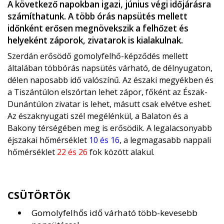
A következő napokban igazi, június végi időjárásra
számíthatunk. A több órás napsütés mellett
időnként erősen megnövekszik a felhőzet és
helyeként záporok, zivatarok is kialakulnak.
Szerdán erősödő gomolyfelhő-képződés mellett
általában többórás napsütés várható, de délnyugaton,
délen naposabb idő valószínű. Az északi megyékben és
a Tiszántúlon elszórtan lehet zápor, főként az Észak-
Dunántúlon zivatar is lehet, másutt csak elvétve eshet.
Az északnyugati szél megélénkül, a Balaton és a
Bakony térségében meg is erősödik. A legalacsonyabb
éjszakai hőmérséklet
10 és 16
, a legmagasabb nappali
hőmérséklet
22 és 26
fok között alakul.
CSÜTÖRTÖK
Gomolyfelhős idő várható több-kevesebb