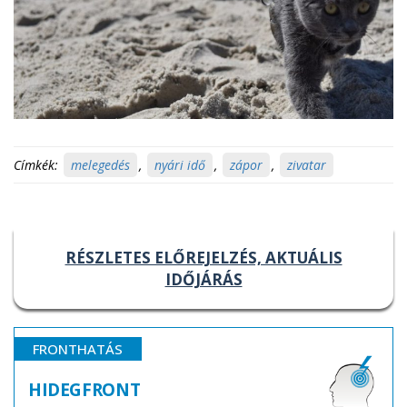
Címkék:
melegedés
,
nyári idő
,
zápor
,
zivatar
RÉSZLETES ELŐREJELZÉS, AKTUÁLIS
IDŐJÁRÁS
FRONTHATÁS
HIDEGFRONT