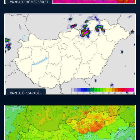
VÁRHATÓ HŐMÉRSÉKLET
VÁRHATÓ CSAPADÉK