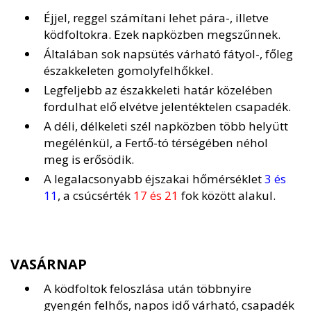
Éjjel, reggel számítani lehet pára-, illetve
ködfoltokra. Ezek napközben megszűnnek.
Általában sok napsütés várható fátyol-, főleg
északkeleten gomolyfelhőkkel.
Legfeljebb az északkeleti határ közelében
fordulhat elő elvétve jelentéktelen csapadék.
A déli, délkeleti szél napközben több helyütt
megélénkül, a Fertő-tó térségében néhol
meg is erősödik.
A legalacsonyabb éjszakai hőmérséklet
3 és
11
, a csúcsérték
17 és 21
fok között alakul.
VASÁRNAP
A ködfoltok feloszlása után többnyire
gyengén felhős, napos idő várható, csapadék