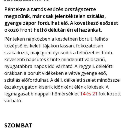
Péntekre a tartós esőzés országszerte
megszűnik, már csak jelentéktelen szitálás,
gyenge zápor fordulhat elő. A következő esőzést
okozó front hétfő délután éri el hazánkat.
Pénteken napközben a kezdetben borult, felhős
középső és keleti tájakon lassan, fokozatosan
szakadozik, majd gomolyosodik a felhőzet és több-
kevesebb napsütés szinte mindenütt valószínű,
nyugatabbra napos idő várható. A reggeli, délelőtti
órákban a borult vidékeken elvétve gyenge eső,
szitálás előfordulhat. A déli, délkeleti szelet mindössze
északnyugaton kísérik időnként élénk lökések. A
legmagasabb nappali hőmérséklet
14 és 21
fok között
várható.
SZOMBAT