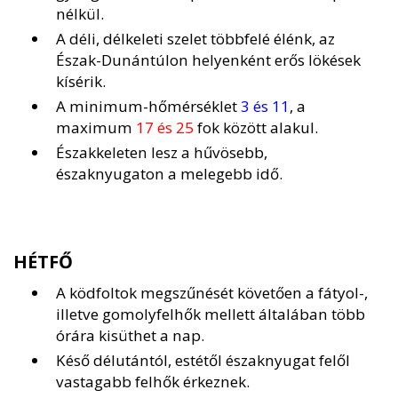
nélkül.
A déli, délkeleti szelet többfelé élénk, az
Észak-Dunántúlon helyenként erős lökések
kísérik.
A minimum-hőmérséklet
3 és 11
, a
maximum
17 és 25
fok között alakul.
Északkeleten lesz a hűvösebb,
északnyugaton a melegebb idő.
HÉTFŐ
A ködfoltok megszűnését követően a fátyol-,
illetve gomolyfelhők mellett általában több
órára kisüthet a nap.
Késő délutántól, estétől északnyugat felől
vastagabb felhők érkeznek.