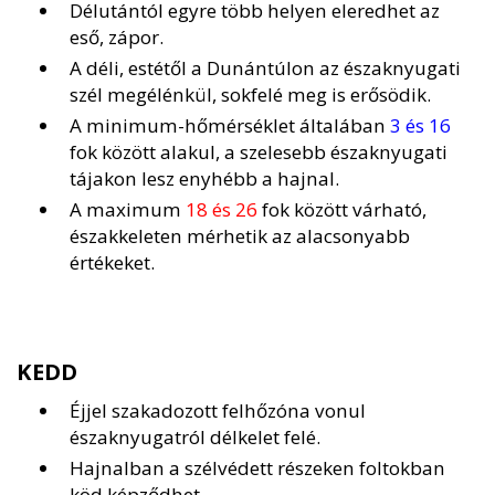
Délutántól egyre több helyen eleredhet az
eső, zápor.
A déli, estétől a Dunántúlon az északnyugati
szél megélénkül, sokfelé meg is erősödik.
A minimum-hőmérséklet általában
3 és 16
fok között alakul, a szelesebb északnyugati
tájakon lesz enyhébb a hajnal.
A maximum
18 és 26
fok között várható,
északkeleten mérhetik az alacsonyabb
értékeket.
KEDD
Éjjel szakadozott felhőzóna vonul
északnyugatról délkelet felé.
Hajnalban a szélvédett részeken foltokban
köd képződhet.