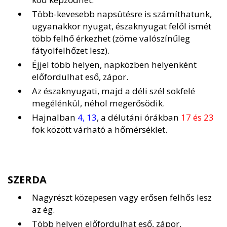
Több-kevesebb napsütésre is számíthatunk,
ugyanakkor nyugat, északnyugat felől ismét
több felhő érkezhet (zöme valószínűleg
fátyolfelhőzet lesz).
Éjjel több helyen, napközben helyenként
előfordulhat eső, zápor.
Az északnyugati, majd a déli szél sokfelé
megélénkül, néhol megerősödik.
Hajnalban
4, 13
, a délutáni órákban
17 és 23
fok között várható a hőmérséklet.
SZERDA
Nagyrészt közepesen vagy erősen felhős lesz
az ég.
Több helyen előfordulhat eső, zápor.