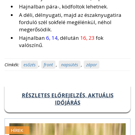
Hajnalban pára-, ködfoltok lehetnek.
A déli, délnyugati, majd az északnyugatira
forduló szél sokfelé megélénkül, néhol
megerősödik.
Hajnalban
6, 14
, délután
16, 23
fok
valószínű.
Címkék:
esőzés
,
front
,
napsütés
,
zápor
RÉSZLETES ELŐREJELZÉS, AKTUÁLIS
IDŐJÁRÁS
HÍREK