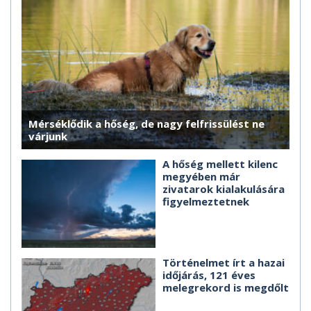
Mérséklődik a hőség, de nagy felfrissülést ne
várjunk
A hőség mellett kilenc
megyében már
zivatarok kialakulására
figyelmeztetnek
Történelmet írt a hazai
időjárás, 121 éves
melegrekord is megdőlt